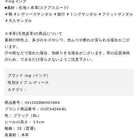
※ing イング
■素材：生地＋本革(ステアスエード)
＃靴 ＃レディースサンダル ＃旅行 ＃トングサンダル ＃フラットサンダル
＃大人サンダル
※本革(天然皮革)の商品について
素材の特性上、多少のキズやシワ、色ムラや擦れが見られる場合がござ
います。
汗や雨などで濡れた場合、色移りする場合がございます。革の品質保持
のため、できるだけ濡らさないようご注意下さい。
ブランド
:
ing
（イング）
性別タイプ
:
レディース
カテゴリ
:
商品番号
： IN1102BW007684
ブランド商品番号
： IGST64246 BL
色
： ブラック（BL）
ヒールの高さ
： 1.5cm
靴幅
： 2E（普通）
表素材
： 本革