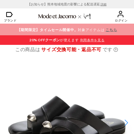
【お知らせ】熊本地域地震の影響による配送遅延
詳細
ブランド
ログイン
【期間限定】タイムセール開催中。
対象アイテムは
こちら
20% OFF
クーポン
が使えます
利用条件を見る
この商品は
サイズ交換可能・返品不可
です