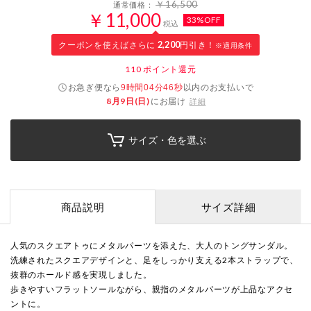
￥16,500
通常価格：
￥11,000
33%OFF
税込
クーポンを使えばさらに
2,200
円引き！
※適用条件
110
ポイント還元
お急ぎ便なら
以内
のお支払いで
9時間04分45秒
8月9日(日)
にお届け
詳細
サイズ・色を選ぶ
商品説明
サイズ詳細
人気のスクエアトゥにメタルパーツを添えた、大人のトングサンダル。
洗練されたスクエアデザインと、足をしっかり支える2本ストラップで、
抜群のホールド感を実現しました。
歩きやすいフラットソールながら、親指のメタルパーツが上品なアクセ
ントに。