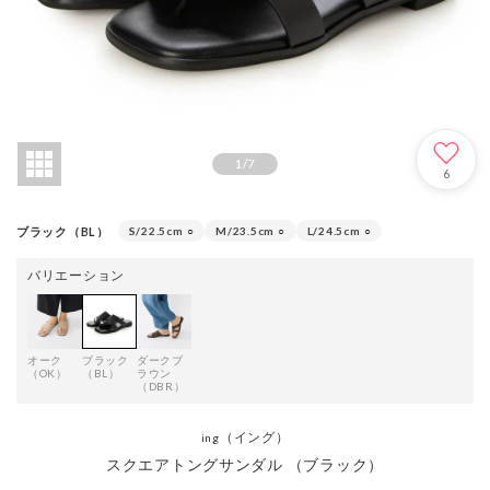
1
/
7
6
ブラック（BL）
S/22.5cm
○
M/23.5cm
○
L/24.5cm
○
バリエーション
オーク
ブラック
ダークブ
（OK）
（BL）
ラウン
（DBR）
（イング）
ing
スクエアトングサンダル （ブラック）