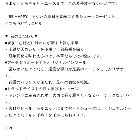
お出かけからデイリーユースまで、この夏手放せない一足です。
「BE HAPPY」あなたの毎日を素敵にするシュークローゼット。
いつもing ずっとing
▼ingのこだわり▼
■履きこむほどに味わいが増す上質な本革
・上質な天然レザーを使用（一部品番を除く）
・経年変化を味わえるのは、本革ならではの魅力です。
■アーチをサポートするオリジナルインソール
・柔らかいだけでなく、適度な弾力が足裏のアーチをしっかりサポー
ト。
・荷重のバランスが保たれ、足への負担を軽減。
■トラッドテイストの長く履けるシューズ
・トレンドに左右されず、大切に長く履きたくなるベーシックなデザイ
ン。
・素材やヒール、シルエットにまで拘ったシューズは、カジュアルシー
ンだけでなくキレイめスタイルにもおススメ。
※2E