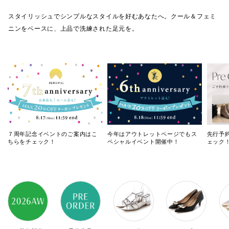
スタイリッシュでシンプルなスタイルを好むあなたへ。クール＆フェミ
ニンをベースに、上品で洗練された足元を。
７周年記念イベントのご案内はこ
今年はアウトレットページでもス
先行予
ちらをチェック！
ペシャルイベント開催中！
ェック