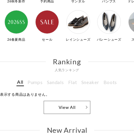
26秋冬新作
予約商品
サンダル
パンプス
ド
26春夏商品
セール
レインシューズ
バレーシューズ
Ranking
人気ランキング
All
Pumps
Sandals
Flat
Sneaker
Boots
表示する商品はありません。
View All
New Arrival