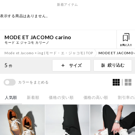
新着アイテム
表示する商品はありません。
MODE ET JACOMO carino
モード エ ジャコモ カリーノ
お気に入り
Mode et Jacomo × ing (モード・エ・ジャコモ) TOP
MODE ET JACOMO c
5
絞り込む
サイズ
件
カラーをまとめる
人気順
新着順
価格の安い順
価格の高い順
割引率の