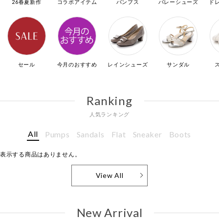
26春夏新作
コラボアイテム
パンプス
バレーシューズ
ド
セール
今月のおすすめ
レインシューズ
サンダル
Ranking
人気ランキング
All
Pumps
Sandals
Flat
Sneaker
Boots
表示する商品はありません。
View All
New Arrival