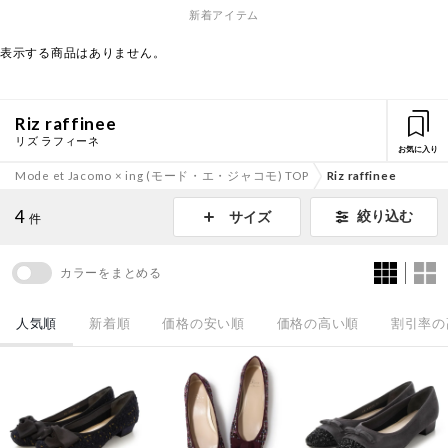
新着アイテム
表示する商品はありません。
Riz raffinee
リズ ラフィーネ
お気に入り
Mode et Jacomo × ing (モード・エ・ジャコモ) TOP
Riz raffinee
4
絞り込む
サイズ
件
カラーをまとめる
人気順
新着順
価格の安い順
価格の高い順
割引率の