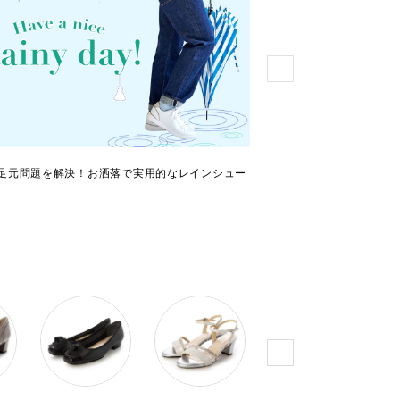
足元問題を解決！お洒落で実用的なレインシュー
サマースニーカー特集！
乗り切りましょう！