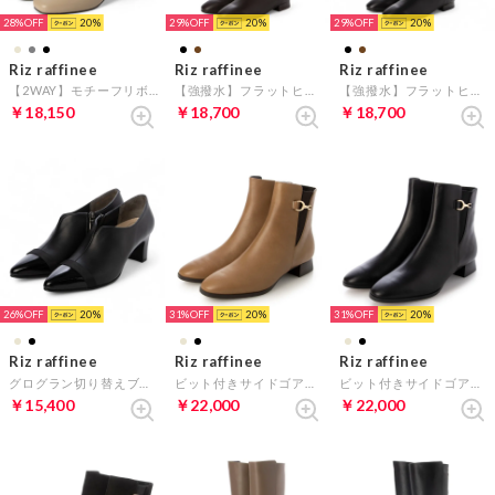
28%
20
29%
20
29%
20
Riz raffinee
Riz raffinee
Riz raffinee
【2WAY】モチーフリボンショートブーツ （ベージュ）
【強撥水】フラットヒールロングブーツ （ダークブラウン）
【強撥水】フラットヒールロングブーツ （ブラック）
￥18,150
￥18,700
￥18,700
26%
20
31%
20
31%
20
Riz raffinee
Riz raffinee
Riz raffinee
グログラン切り替えブーティー （ブラック）
ビット付きサイドゴアショートブーツ （キャメル）
ビット付きサイドゴアショートブーツ （ブラック）
￥15,400
￥22,000
￥22,000