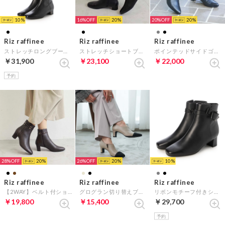
10
16%
20
20%
20
Riz raffinee
Riz raffinee
Riz raffinee
ストレッチロングブーツ （ブラック）
ストレッチショートブーツ （ブラック）
ポインテッドサイドゴアショートブーツ （ブラック）
￥31,900
￥23,100
￥22,000
予約
28%
20
26%
20
10
Riz raffinee
Riz raffinee
Riz raffinee
【2WAY】ベルト付ショートブーツ （ダークブラウン）
グログラン切り替えブーティー （ベージュコンビ）
リボンモチーフ付きショートブーツ （ブラック）
￥19,800
￥15,400
￥29,700
予約