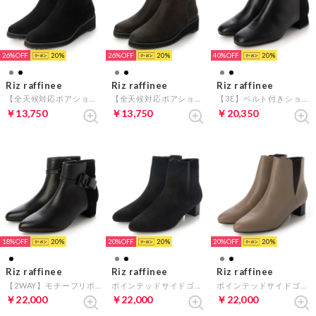
26%
20
26%
20
40%
20
Riz raffinee
Riz raffinee
Riz raffinee
【全天候対応ボアショートブーツ 】 （ブラックスエード）
【全天候対応ボアショートブーツ 】 （ダークグレースエード）
【3E】ベルト付きショートブーツ （ブラック）
￥13,750
￥13,750
￥20,350
18%
20
20%
20
20%
20
Riz raffinee
Riz raffinee
Riz raffinee
【2WAY】モチーフリボンショートブーツ （ブラック）
ポインテッドサイドゴアショートブーツ （ブラックスエード）
ポインテッドサイドゴアショートブーツ （オーク）
￥22,000
￥22,000
￥22,000