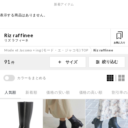
新着アイテム
表示する商品はありません。
Riz raffinee
リズ ラフィーネ
お気に入り
Mode et Jacomo × ing (モード・エ・ジャコモ) TOP
Riz raffinee
91
絞り込む
サイズ
件
カラーをまとめる
人気順
新着順
価格の安い順
価格の高い順
割引率の