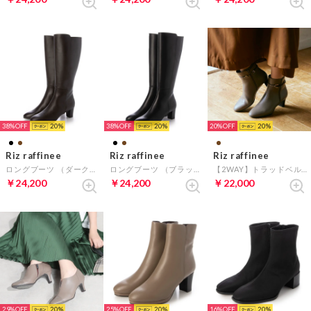
38%
20
38%
20
20%
20
Riz raffinee
Riz raffinee
Riz raffinee
ロングブーツ （ダークブラウン）
ロングブーツ （ブラック）
【2WAY】トラッドベルトショートブーツ （オーク）
￥24,200
￥24,200
￥22,000
29%
20
25%
20
16%
20