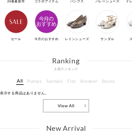
26春夏新作
コラボアイテム
パンプス
バレーシューズ
ド
セール
今月のおすすめ
レインシューズ
サンダル
Ranking
人気ランキング
All
Pumps
Sandals
Flat
Sneaker
Boots
表示する商品はありません。
View All
New Arrival