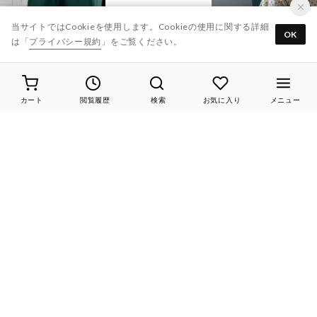
当サイトではCookieを使用します。Cookieの使用に関する詳細
OK
は「
プライバシー規約
」をご覧ください。
31%
20
37%
20
37%
30
カート
閲覧履歴
検索
お気に入り
メニュー
Riz raffinee
Riz raffinee
Riz raffinee
【3E】レースアップクラシカルショートブーツ （オーク）
ポインテッドトゥサイドゴアショートブーツ （グレー）
ポインテッドトゥサイドゴアショートブーツ （アイボリー）
￥23,100
￥20,900
￥20,900
38%
20
Riz raffinee