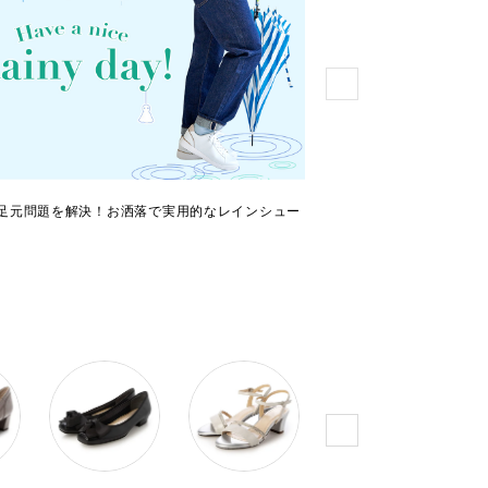
足元問題を解決！お洒落で実用的なレインシュー
サマースニーカー特集！
乗り切りましょう！