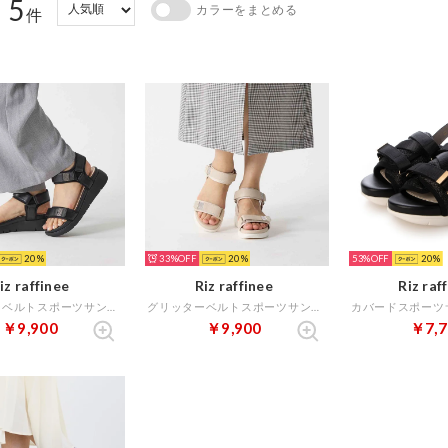
5
カラーをまとめる
：
件
20
33%
20
53%
20
iz raffinee
Riz raffinee
Riz raf
グリッターベルトスポーツサンダル （ブラック）
グリッターベルトスポーツサンダル （ベージュ）
￥9,900
￥9,900
￥7,7