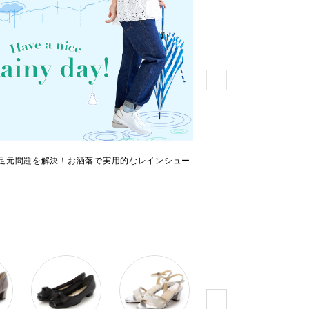
足元問題を解決！お洒落で実用的なレインシュー
サマースニーカー特集！
乗り切りましょう！