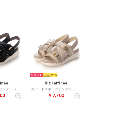
53%
20
finee
Riz raffinee
カバードスポーツサンダル （ブラック）
カバードスポーツサンダル （ライトベージュ）
00
￥7,700