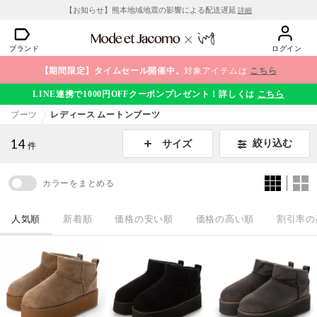
【お知らせ】熊本地域地震の影響による配送遅延
詳細
ブランド
ログイン
【期間限定】タイムセール開催中。
対象アイテムは
こちら
LINE連携で1000円OFFクーポンプレゼント！詳しくは
こちら
ブーツ
レディース ムートンブーツ
14
絞り込む
サイズ
件
カラーをまとめる
人気順
新着順
価格の安い順
価格の高い順
割引率の