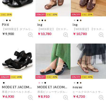
20
30%
20
30%
20
Pitti
ing
ing
【WEB限定】ダブルリングフラットサンダル （ブラック）
【WEB限定】【サスティナブル】ウエッジヒールレザーサンダル （ダークブラウン）
【WEB限定】【サスティナブル】グルカサンダル （ダークブラウン）
￥9,900
￥10,780
￥10,780
30%
20
40%
20
30%
30
MODE ET JACOMO carino
MODE ET JACOMO carino
noyau
厚底クロスベルトスポーツサンダル （ブラック）
厚底ビジューサンダル（シルバー）
ヒールクロスベルトサンダル （ブロンズ）
￥6,930
￥8,910
￥4,730