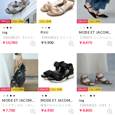
30%
20
20
30%
20
ing
Pitti
MODE ET JACOMO carino
【WEB限定】【サスティナブル】ウエッジヒールレザーサンダル （ゴールド）
【WEB限定】ラインストーンウエッジサンダル （ゴールド）
【2WAY】バックベルトサンダルパンプス （ブラック）
￥10,780
￥9,900
￥8,470
30%
20
30%
20
38%
20
MODE ET JACOMO carino
MODE ET JACOMO carino
ing
トングサンダル （ダークブラウン）
厚底クロスベルトスポーツサンダル （ブラック）
【WEB限定】【3E】ストラップクロスサンダル （カーキ）
￥7,700
￥6,930
￥8,800