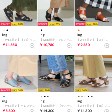
25%
20
30%
20
30%
20
ing
ing
ing
【WEB限定】【3E】クロスデザインサンダル（ブラック）
【WEB限定】クロスベルトフラットサンダル （ブラック）
【WEB限定】【３E】ダブルベルトサンダル （オレンジコンビ）
￥11,880
￥10,780
￥9,680
44%
20
20
20
ing
ing
ing
【WEB限定】クロスデザインサンダル （ブルー）
【WEB限定】【サスティナブルシリーズ】グルカフラットサンダル （ブラックカタオシ）
【WEB限定】【3E】ストラップクロスサンダル （ブラウン）
￥8,800
￥14,300
￥14,300