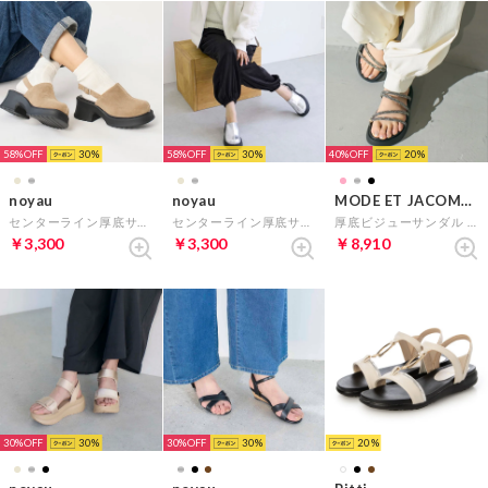
58%
30
58%
30
40%
20
noyau
noyau
MODE ET JACOMO carino
センターライン厚底サボサンダル （キャメル）
センターライン厚底サボサンダル （シルバー）
厚底ビジューサンダル （ブラック）
￥3,300
￥3,300
￥8,910
30%
30
30%
30
20