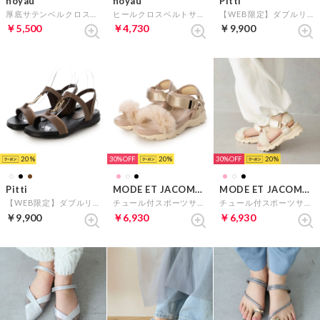
noyau
noyau
Pitti
厚底サテンベルクロスポーツサンダル （ベージュ）
ヒールクロスベルトサンダル （ブラック）
【WEB限定】ダブルリングフラットサンダル （アイボリー）
￥5,500
￥4,730
￥9,900
20
30%
20
30%
20
Pitti
MODE ET JACOMO carino
MODE ET JACOMO carino
【WEB限定】ダブルリングフラットサンダル （ブラウン）
チュール付スポーツサンダル （ピンク）
チュール付スポーツサンダル （ホワイト）
￥9,900
￥6,930
￥6,930