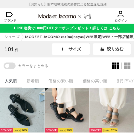
【お知らせ】熊本地域地震の影響による配送遅延
詳細
ブランド
ログイン
LINE連携で1000円OFFクーポンプレゼント！詳しくは
こちら
シューズ
MODE ET JACOMO carino|noyau|WEB限定|WEB・一部店
101
絞り込む
サイズ
件
カラーをまとめる
人気順
新着順
価格の安い順
価格の高い順
割引率の
30%
20
30%
20
30%
20