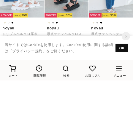
40%
30
30%
30
30%
30
noyau
noyau
noyau
トリプルベルクロ厚底スポーツサンダル （ホワイト）
厚底サテンベルクロスポーツサンダル （ブラック）
厚底サテンベルクロスポーツサンダル （シルバー）
￥4,730
￥5,500
￥5,500
当サイトではCookieを使用します。Cookieの使用に関する詳細
OK
は「
プライバシー規約
」をご覧ください。
カート
閲覧履歴
検索
お気に入り
メニュー
30%
30
46%
20
46%
20
noyau
MODE ET JACOMO carino
MODE ET JACOMO carino
ヒールクロスベルトサンダル （シルバー）
本革ムートンサボ （ライトブルー）
本革ムートンサボ （キャメル）
￥4,730
￥10,670
￥10,670