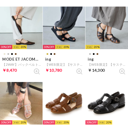
30%
20
30%
20
20
MODE ET JACOMO carino
ing
ing
【2WAY】バックベルトサンダルパンプス （ダークブラウン）
【WEB限定】【サスティナブル】ウエッジヒールレザーサンダル （ブラック）
【WEB限定】【サスティナブルシリーズ】グルカフラットサンダル （ダークブラウン）
￥8,470
￥10,780
￥14,300
30%
20
30%
20
30%
20