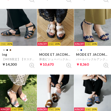
20
40%
20
40%
20
ing
MODE ET JACOMO carino
MODE ET JACOMO carino
【WEB限定】【サスティナブルシリーズ】グルカフラットサンダル （ブラック）
厚底ビジューバックルサンダル （アイボリー）
パールバックルアンクルベルトサンダル （ネイビー）
￥14,300
￥10,670
￥8,360
40%
20
40%
20
40%
20