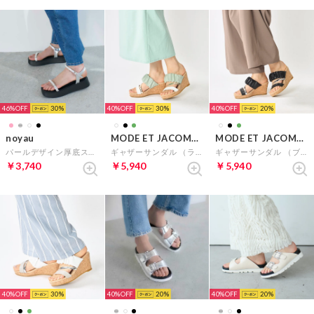
46%
30
40%
30
40%
20
noyau
MODE ET JACOMO carino
MODE ET JACOMO carino
パールデザイン厚底スポーツサンダル （シルバー）
ギャザーサンダル （ライトグリーンコンビ）
ギャザーサンダル （ブラックコンビ）
￥3,740
￥5,940
￥5,940
40%
30
40%
20
40%
20