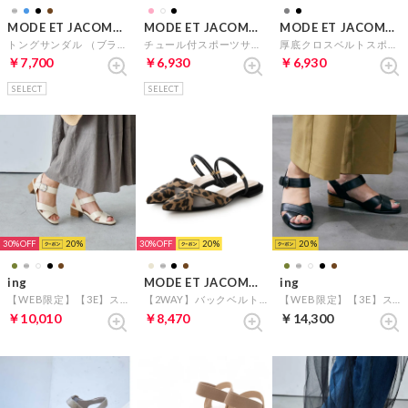
MODE ET JACOMO carino
MODE ET JACOMO carino
MODE ET JACOMO carino
トングサンダル （ブラック）
チュール付スポーツサンダル （ブラック）
厚底クロスベルトスポーツサンダル （グレー）
￥7,700
￥6,930
￥6,930
SELECT
SELECT
30%
20
30%
20
20
ing
MODE ET JACOMO carino
ing
【WEB限定】【3E】ストラップクロスサンダル （アイボリーB）
【2WAY】バックベルトサンダルパンプス （ベージュキジ）
【WEB限定】【3E】ストラップクロスサンダル （ブラック）
￥10,010
￥8,470
￥14,300