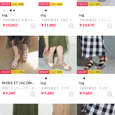
30%
20
25%
20
25%
20
ing
ing
ing
【WEB限定】本革グルカサンダル （ホワイト）
【WEB限定】【3E】クロスデザインサンダル （ホワイト）
【WEB限定】ウエッジヒールレザーサンダル （アイボリー）
￥10,010
￥11,880
￥10,670
30%
20
30%
20
30%
20
MODE ET JACOMO carino
ing
ing
厚底Tストラップサンダル （ホワイト）
【WEB限定】【３E】厚底デザインサンダル （アイボリーコンビ）
【WEB限定】【３E】厚底デザインサンダル（ブラック）
￥9,240
￥9,680
￥9,680