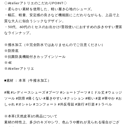
◇AtelierアトリエのこだわりPOINT◇
・柔らかい素材を使用した、軽い履き心地のシューズ。
・幅広、軽量、安定感の良さなど機能面にこだわりながらも、上品で上
質な大人に似合うシックなデザイン。
・50代、60代のミセスのお出かけ/普段使いにおすすめの歩きやすい豊富
なラインナップ。
※撥水加工（※完全防水ではありませんのでご注意ください）
※防滑底
※抗菌防臭機能付きカップインソール
※4E
※Atelierアトリエ
■素材 ： 本革（牛撥水加工）
#靴 #レディースシューズ #ブーツ #ショートブーツ #ミドル丈 #ウェッジ
ソール #防滑 #痛くない #履きやすい #クッション #軽い #楽 #華やか #お
しゃれ #オシャレ #コンフォート #外反母趾 #旅行 #行楽 #トラベル
※本革(天然皮革)の商品について
素材の特性上、多少のキズやシワ、色ムラや擦れが見られる場合がござ