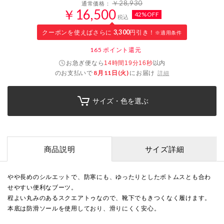
￥28,930
通常価格：
￥16,500
42%OFF
税込
クーポンを使えばさらに
3,300
円引き！
※適用条件
165
ポイント還元
お急ぎ便なら
以内
14時間19分16秒
のお支払いで
8月11日(火)
にお届け
詳細
サイズ・色を選ぶ
商品説明
サイズ詳細
やや長めのシルエットで、防寒にも、ゆったりとしたボトムスとも合わ
せやすい便利なブーツ。
程よい丸みのあるスクエアトゥなので、靴下でもきつくなく履けます。
本底は防滑ソールを使用しており、滑りにくく安心。