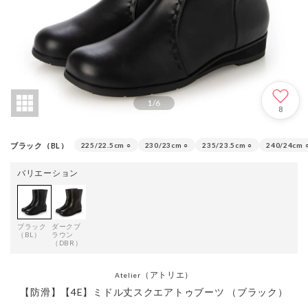
1
/
6
8
ブラック（BL）
225/22.5cm
○
230/23cm
○
235/23.5cm
○
240/24cm
バリエーション
ブラック
ダークブ
（BL）
ラウン
（DBR）
（アトリエ）
Atelier
【防滑】【4E】ミドル丈スクエアトゥブーツ （ブラック）