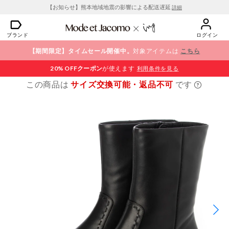
【お知らせ】熊本地域地震の影響による配送遅延
詳細
ブランド
ログイン
【期間限定】タイムセール開催中。
対象アイテムは
こちら
20% OFF
クーポン
が使えます
利用条件を見る
この商品は
サイズ交換可能・返品不可
です