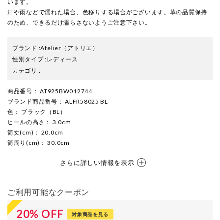
います。
汗や雨などで濡れた場合、色移りする場合がございます。革の品質保持
のため、できるだけ濡らさないようご注意下さい。
ブランド
:
Atelier
（アトリエ）
性別タイプ
:
レディース
カテゴリ
:
商品番号
： AT925BW012744
ブランド商品番号
： ALFR58025 BL
色
： ブラック（BL）
ヒールの高さ
： 3.0cm
筒丈(cm)
： 20.0cm
筒周り(cm)
： 30.0cm
さらに詳しい情報を表示
ご利用可能なクーポン
20
%
OFF
対象商品を見る