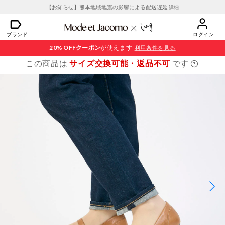
【お知らせ】熊本地域地震の影響による配送遅延
詳細
ブランド
ログイン
20% OFF
クーポン
が使えます
利用条件を見る
この商品は
サイズ交換可能・返品不可
です