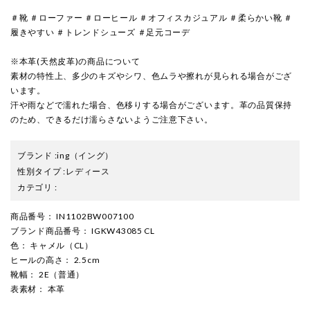
＃靴 ＃ローファー ＃ローヒール ＃オフィスカジュアル ＃柔らかい靴 ＃
履きやすい ＃トレンドシューズ ＃足元コーデ
※本革(天然皮革)の商品について
素材の特性上、多少のキズやシワ、色ムラや擦れが見られる場合がござ
います。
汗や雨などで濡れた場合、色移りする場合がございます。革の品質保持
のため、できるだけ濡らさないようご注意下さい。
ブランド
:
ing
（イング）
性別タイプ
:
レディース
カテゴリ
:
商品番号
： IN1102BW007100
ブランド商品番号
： IGKW43085 CL
色
： キャメル（CL）
ヒールの高さ
： 2.5cm
靴幅
： 2E（普通）
表素材
： 本革