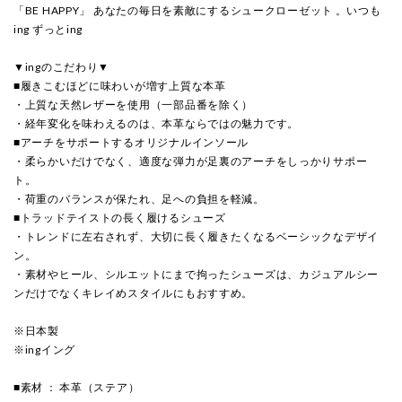
「BE HAPPY」 あなたの毎日を素敵にするシュークローゼット 。いつも
ing ずっとing
▼ingのこだわり▼
■履きこむほどに味わいが増す上質な本革
・上質な天然レザーを使用（一部品番を除く）
・経年変化を味わえるのは、本革ならではの魅力です。
■アーチをサポートするオリジナルインソール
・柔らかいだけでなく、適度な弾力が足裏のアーチをしっかりサポー
ト。
・荷重のバランスが保たれ、足への負担を軽減。
■トラッドテイストの長く履けるシューズ
・トレンドに左右されず、大切に長く履きたくなるベーシックなデザイ
ン。
・素材やヒール、シルエットにまで拘ったシューズは、カジュアルシー
ンだけでなくキレイめスタイルにもおすすめ。
※日本製
※ingイング
■素材 ： 本革（ステア）