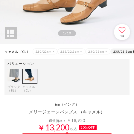
1
/
10
14
キャメル（CL）
220/22cm
×
225/22.5cm
×
230/23cm
×
235/23.5cm
バリエーション
ブラック
キャメル
（BL）
（CL）
（イング）
ing
メリージェーンパンプス （キャメル）
￥18,920
通常価格：
￥13,200
30%OFF
税込