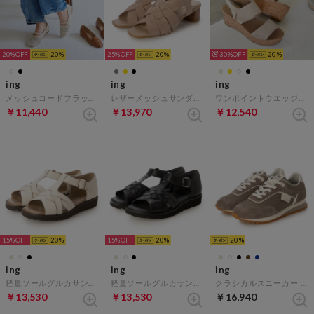
20%
20
25%
20
30%
20
ing
ing
ing
メッシュコードフラットシューズ （アイボリー）
レザーメッシュサンダル （オークスエード）
ワンポイントウエッジソールサンダル （ベージュ）
￥11,440
￥13,970
￥12,540
15%
20
15%
20
20
ing
ing
ing
軽量ソールグルカサンダル （アイボリー）
軽量ソールグルカサンダル （ブラック）
クラシカルスニーカー （ベージュ）
￥13,530
￥13,530
￥16,940