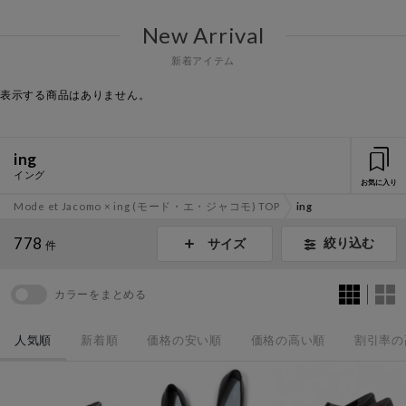
New Arrival
新着アイテム
表示する商品はありません。
ing
イング
お気に入り
Mode et Jacomo × ing (モード・エ・ジャコモ) TOP
ing
778
絞り込む
サイズ
件
カラーをまとめる
人気順
新着順
価格の安い順
価格の高い順
割引率の