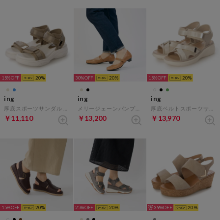
15%
20
30%
20
15%
20
ing
ing
ing
厚底スポーツサンダル （ベージュ）
メリージェーンパンプス （キャメル）
厚底ベルトスポーツサンダル （アイボリー）
￥11,110
￥13,200
￥13,970
15%
20
25%
20
39%
20