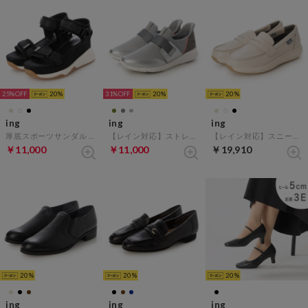
25%
20
31%
20
20
ing
ing
ing
厚底スポーツサンダル （ブラック）
【レイン対応】ストレッチスニーカー （シルバーコンビ）
【レイン対応】スニーカーローファー （アイボリー）
￥11,000
￥11,000
￥19,910
20
20
20
ing
ing
ing