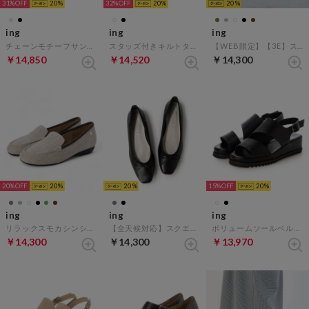
31%
20
32%
20
20
ing
ing
ing
チェーンモチーフサンダル （ブラック）
スタッズ付きキルトタッセルサンダル （ホワイト）
【WEB限定】【3E】ストラップクロスサンダル （ブロンズ）
￥14,850
￥14,520
￥14,300
20%
20
20
15%
20
ing
ing
ing
リラックスモカシンシューズ （ホワイトコンビ）
【全天候対応】スクエアトゥーバレエシューズ （ブラック）
ボリュームソールベルトサンダル （ブラック）
￥14,300
￥14,300
￥13,970