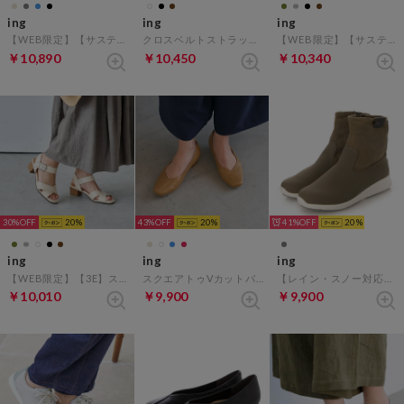
ing
ing
ing
【WEB限定】【サスティナブル】スクエアトゥVカットフラットパンプス （ライトオーク）
クロスベルトストラップサンダル （アイボリー）
【WEB限定】【サスティナブル】ワイドストラップサンダル （カーキ）
￥10,890
￥10,450
￥10,340
30%
20
43%
20
41%
20
ing
ing
ing
【WEB限定】【3E】ストラップクロスサンダル （アイボリーB）
スクエアトゥVカットパンプス （ベージュ）
【レイン・スノー対応】ストレッチスニーカーブーツ （オーク）
￥10,010
￥9,900
￥9,900