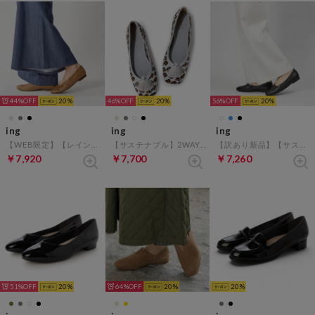
44%
20
46%
20
56%
20
ing
ing
ing
【WEB限定】【レイン対応】プレーンフラットパンプス （キャメル）
【サステナブル】2WAYスクエアトゥニットパンプス （ライトグレーB）
【訳あり新品】【サスティナブル】アシンメトリーデザインパンプス （ブラック）
￥7,920
￥7,700
￥7,260
51%
20
64%
20
20