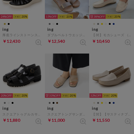
24%
20
15%
20
38%
20
ing
ing
ing
厚底ラインストーンストラップサンダル （ブラック）
ダブルベルトウエッジサンダル （オーク）
【3E】モカシューズ （アイボリーカタオシ）
￥12,430
￥12,540
￥10,450
20%
20
33%
20
32%
20
ing
ing
ing
スクエアトゥグルカサンダル （ブラック）
スクエアトングサンダル （オーク）
【3E】【サスティナブル】モカシューズ （ライトベージュカタオシ）
￥11,880
￥11,000
￥11,550