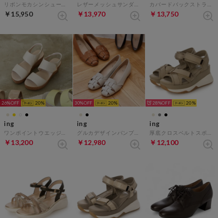
リボンモカシンシューズ （ブラック）
レザーメッシュサンダル （ブラック）
カバードバックストラップサンダル （ブラック）
￥15,950
￥13,970
￥13,750
26%
20
30%
20
28%
20
ing
ing
ing
ワンポイントウエッジソールサンダル （アイボリー）
グルカデザインパンプス （ライトベージュ）
厚底クロスベルトスポーツサンダル （ベージュ）
￥13,200
￥12,980
￥12,100