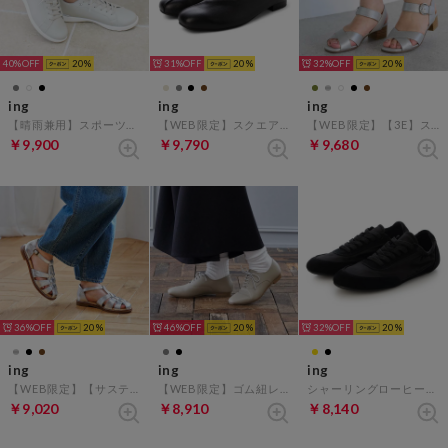
40%
20
31%
20
32%
20
ing
ing
ing
【晴雨兼用】スポーツスニーカー （ライトグレーコンビ）
【WEB限定】スクエアトゥVカットフラットシューズ （ブラック）
【WEB限定】【3E】ストラップクロスサンダル （シルバーメタリック）
￥9,900
￥9,790
￥9,680
36%
20
46%
20
32%
20
ing
ing
ing
【WEB限定】【サスティナブルシリーズ】グルカフラットサンダル （シルバー）
【WEB限定】ゴム紐レースアップシューズ （オーク）
シャーリングローヒールスニーカー （ブラック）
￥9,020
￥8,910
￥8,140