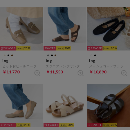
34%
20
30%
20
23%
20
ing
ing
ing
ビット付ヒールローファー （ベージュ）
スクエアトングサンダル （ダークブラウン）
メッシュコードフラットシューズ （ブラック）
￥11,770
￥11,550
￥10,890
23%
20
19%
20
32%
20