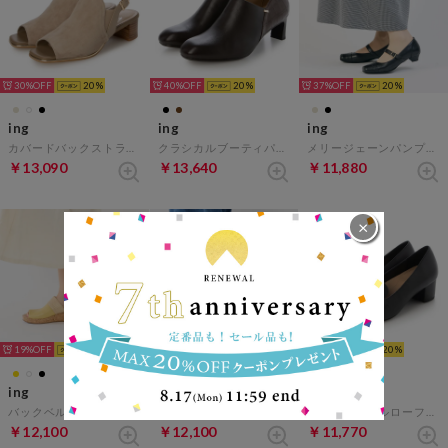
30%
20
40%
20
37%
20
ing
ing
ing
カバードバックストラップサンダル （ベージュスエード）
クラシカルブーティパンプス （ダークブラウンコンビ）
メリージェーンパンプス （ブラック）
￥13,090
￥13,640
￥11,880
×
19%
20
26%
20
34%
20
ing
ing
ing
バックベルトウエッジサンダル （イエローコンビ）
ラインストーンフットベットサンダル （ブラック）
ビット付ヒールローファー （ブラック）
￥12,100
￥12,100
￥11,770