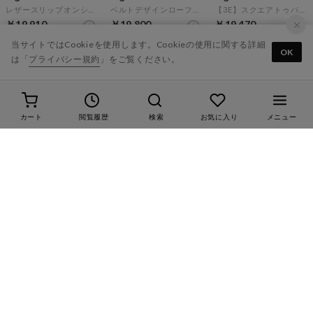
レザースリップオンシューズ （ブラック）
ベルトデザインローファー （ブラック）
【3E】スクエアトゥパンプス （ブラック）
￥19,910
￥19,800
￥19,470
当サイトではCookieを使用します。Cookieの使用に関する詳細
OK
は「
プライバシー規約
」をご覧ください。
カート
閲覧履歴
検索
お気に入り
メニュー
20
20
20
ing
ing
ing
ストラップ付ブラックプレーンパンプス （ブラック）
シンプルレースアップシューズ （ブラック）
ブラックパンプス （ブラック）
￥19,470
￥18,920
￥18,920
表示順 :
1 ～ 120件 (全778件)
1
2
3
4
...7