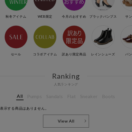
秋冬アイテム
WEB限定
今月のおすすめ
ブラックパンプス
サ
セール
コラボアイテム
訳あり限定商品
レインシューズ
パ
Ranking
人気ランキング
All
Pumps
Sandals
Flat
Sneaker
Boots
表示する商品はありません。
View All