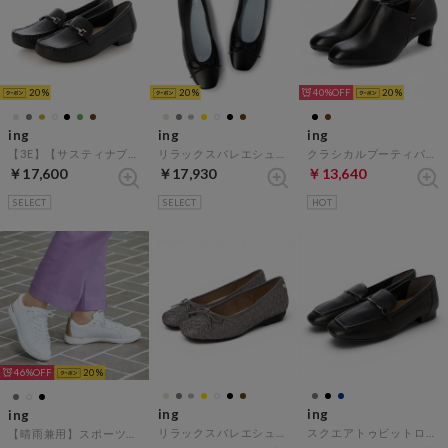
20
20
40%
20
ing
ing
ing
【3E】【サスティナブル】ビット付きモカシューズ （ブラック）
リラックスバレエシューズ （ブラック）
クラシカルブーティパンプス （ブラック）
￥17,600
￥17,930
￥13,640
SELECT
SELECT
HOT
46%
20
ing
ing
ing
リラックスバレエシューズ （グレーキジ）
スクエアトゥビットローファー （ブラック）
【晴雨兼用】スポーツスニーカー （ホワイト）