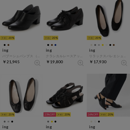
20
20
20
ing
ing
ing
バブーシュパンプス （ブラック）
クラシカルレースアップシューズ （ブラック）
リラックスバレエシューズ （ブラックキジ）
￥21,945
￥19,800
￥17,930
20
25%
20
26%
20
ing
ing
ing