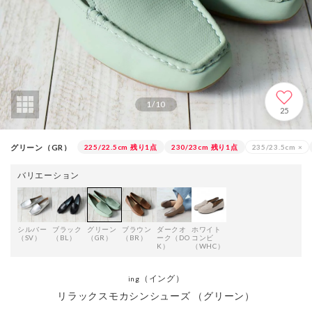
1
/
10
25
グリーン（GR）
225/22.5cm
残り1点
230/23cm
残り1点
235/23.5cm
×
バリエーション
シルバー
ブラック
グリーン
ブラウン
ダークオ
ホワイト
（SV）
（BL）
（GR）
（BR）
ーク（DO
コンビ
K）
（WHC）
（イング）
ing
リラックスモカシンシューズ （グリーン）