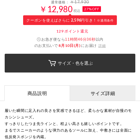
￥17,930
通常価格：
￥12,980
27%OFF
税込
クーポンを使えばさらに
2,596
円引き！
※適用条件
129
ポイント還元
お急ぎ便なら
以内
11時間46分35秒
のお支払いで
8月10日(月)
にお届け
詳細
サイズ・色を選ぶ
商品説明
サイズ詳細
履いた瞬間に足入れの良さを実感できるほど、柔らかな素材が自慢のモ
カシンシューズ。
すっきりしたつま先ラインと、程よい高さも嬉しいポイントです。
まるでスニーカーのような弾力のあるソールに加え、中敷きには全面に
低反発スポンジを内蔵。