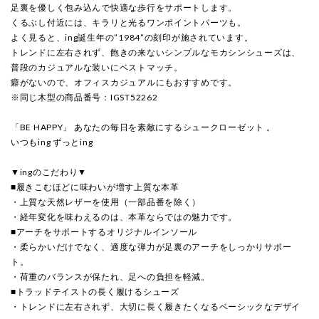
足裏を優しく包み込んで快適な歩行をサポートします。
くるぶし付近には、キラリと光るワンポイントパーツも。
よく見ると、ing誕生年の”1984”の刻印が施されています。
トレンドに左右されず、飽きの来ないシンプルなモカシンシューズは、
普段のカジュアルな装いにベストマッチ。
癖がないので、オフィスカジュアルにもおすすめです。
※同じ木型の商品番号：IGST52262
「BE HAPPY」 あなたの毎日を素敵にするシュークローゼット 。
いつもing ずっとing
▼ingのこだわり▼
■履きこむほどに味わいが増す上質な本革
・上質な天然レザーを使用（一部品番を除く）
・経年変化を味わえるのは、本革ならではの魅力です。
■アーチをサポートするオリジナルインソール
・柔らかいだけでなく、適度な弾力が足裏のアーチをしっかりサポー
ト。
・荷重のバランスが保たれ、足への負担を軽減。
■トラッドテイストの長く履けるシューズ
・トレンドに左右されず、大切に長く履きたくなるベーシックなデザイ