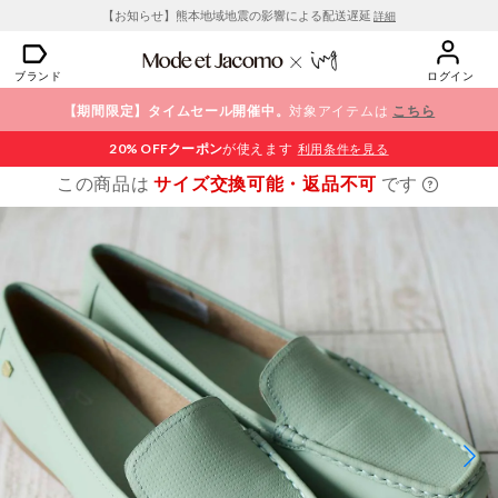
【お知らせ】熊本地域地震の影響による配送遅延
詳細
ブランド
ログイン
【期間限定】タイムセール開催中。
対象アイテムは
こちら
20% OFF
クーポン
が使えます
利用条件を見る
この商品は
サイズ交換可能・返品不可
です