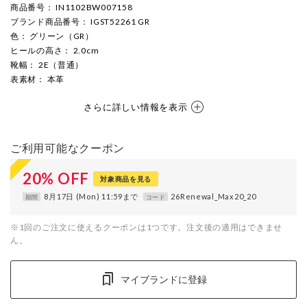
商品番号
： IN1102BW007158
ブランド商品番号
： IGST52261 GR
色
： グリーン（GR）
ヒールの高さ
： 2.0cm
靴幅
： 2E（普通）
表素材
： 本革
さらに詳しい情報を表示
ご利用可能なクーポン
20
%
OFF
対象商品を見る
8月17日 (Mon) 11:59まで
26Renewal_Max20_20
期間
コード
※1回のご注文に使えるクーポンは1つです。注文後の適用はできませ
ん。
マイブランドに登録