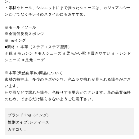
ン。
・素材やヒール、シルエットにまで拘ったシューズは、カジュアルシー
ンだけでなくキレイめスタイルにもおすすめ。
※モールドソール
※全面低反発スポンジ
※ingイング
■素材 ： 本革（ステア＋ステア型押）
＃靴 ＃モカシン ＃モカシューズ ＃柔らかい靴 ＃履きやすい ＃トレンド
シューズ ＃足元コーデ
※本革(天然皮革)の商品について
素材の特性上、多少のキズやシワ、色ムラや擦れが見られる場合がござ
います。
汗や雨などで濡れた場合、色移りする場合がございます。革の品質保持
のため、できるだけ濡らさないようご注意下さい。
ブランド
:
ing
（イング）
性別タイプ
:
レディース
カテゴリ
: