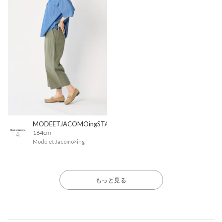
MODEETJACOMOingSTAFF
164cm
Mode et Jacomo×ing
もっと見る