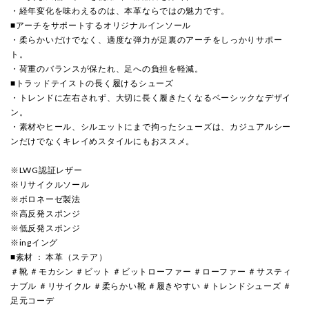
・経年変化を味わえるのは、本革ならではの魅力です。
■アーチをサポートするオリジナルインソール
・柔らかいだけでなく、適度な弾力が足裏のアーチをしっかりサポー
ト。
・荷重のバランスが保たれ、足への負担を軽減。
■トラッドテイストの長く履けるシューズ
・トレンドに左右されず、大切に長く履きたくなるベーシックなデザイ
ン。
・素材やヒール、シルエットにまで拘ったシューズは、カジュアルシー
ンだけでなくキレイめスタイルにもおススメ。
※LWG認証レザー
※リサイクルソール
※ボロネーゼ製法
※高反発スポンジ
※低反発スポンジ
※ingイング
■素材 ： 本革（ステア）
＃靴 ＃モカシン ＃ビット ＃ビットローファー ＃ローファー ＃サスティ
ナブル ＃リサイクル ＃柔らかい靴 ＃履きやすい ＃トレンドシューズ ＃
足元コーデ