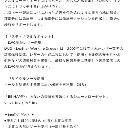
アルなコーディネートにはもちろん、きちんと感を出したい時や、オフ
ィスにもマッチする仕上がりです。
ボロネーゼ製法によりふわっと足裏を包み込むような履き心地に加え、
踵部分には高反発、つま先部分には低反発クッションを内臓し、快適な
歩行をサポートします。
【サスティナブルなポイント】
・LWG認証レザー使用
LWG（Leather Working Group）は、2005年に設立されたレザー業界の
環境保護団体。レザーの生産工程において、使用する薬剤の安全性や水
処理などの環境対策を審査し、厳格な国際基準に準拠した製革業者にの
みLWG認証が与えられます。
・リサイクルソール使用
ソールを型抜きする際に出た端材を再利用（38%）
「BE HAPPY」 あなたの毎日を素敵にするシュークローゼット 。
いつもing ずっとing
▼ingのこだわり▼
■履きこむほどに味わいが増す上質な本革
・上質な天然レザーを使用（一部品番を除く）