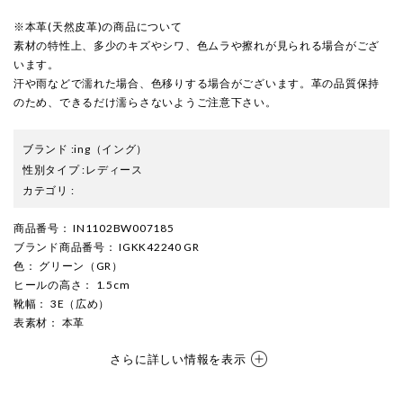
※本革(天然皮革)の商品について
素材の特性上、多少のキズやシワ、色ムラや擦れが見られる場合がござ
います。
汗や雨などで濡れた場合、色移りする場合がございます。革の品質保持
のため、できるだけ濡らさないようご注意下さい。
ブランド
:
ing
（イング）
性別タイプ
:
レディース
カテゴリ
:
商品番号
： IN1102BW007185
ブランド商品番号
： IGKK42240 GR
色
： グリーン（GR）
ヒールの高さ
： 1.5cm
靴幅
： 3E（広め）
表素材
： 本革
さらに詳しい情報を表示