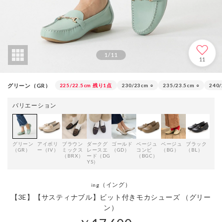
1
/
11
11
グリーン（GR）
225/22.5cm
残り1点
230/23cm
○
235/23.5cm
○
240
バリエーション
グリーン
アイボリ
ブラウン
ダークグ
ゴールド
ベージュ
ベージュ
ブラック
ダー
（GR）
ー（IV）
ミックス
レースエ
（GD）
コンビ
（BG）
（BL）
ーク
（BRX）
ード（DG
（BGC）
K）
YS）
（イング）
ing
【3E】【サスティナブル】ビット付きモカシューズ （グリー
ン）