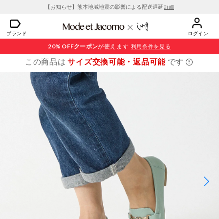
【お知らせ】熊本地域地震の影響による配送遅延
詳細
ブランド
ログイン
20% OFF
クーポン
が使えます
利用条件を見る
この商品は
サイズ交換可能・返品可能
です