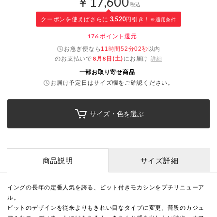
￥17,600
税込
クーポンを使えばさらに
3,520
円引き！
※適用条件
176
ポイント還元
お急ぎ便なら
以内
11時間52分02秒
のお支払いで
8月8日(土)
にお届け
詳細
一部お取り寄せ商品
お届け予定日はサイズ欄をご確認ください。
サイズ・色を選ぶ
商品説明
サイズ詳細
イングの長年の定番人気を誇る、ビット付きモカシンをプチリニューア
ル。
ビットのデザインを従来よりもきれい目なタイプに変更。普段のカジュ