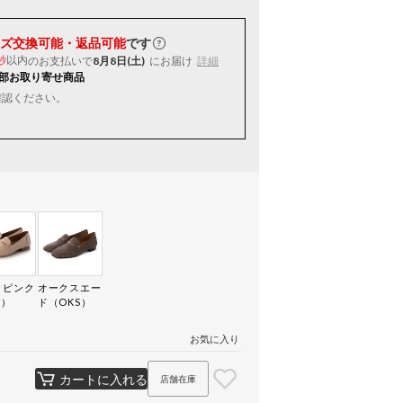
ズ交換可能・返品可能
です
以内
のお支払いで
8月8日(土)
にお届け
詳細
秒
部お取り寄せ商品
確認ください。
トピンク
オークスエー
K）
ド（OKS）
お気に入り
カートに入れる
店舗在庫