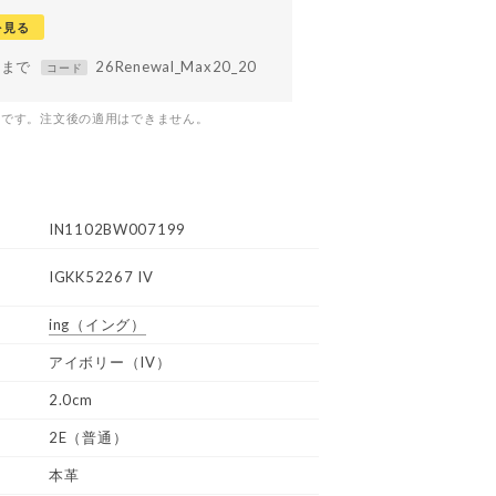
を見る
59まで
26Renewal_Max20_20
コード
つです。注文後の適用はできません。
IN1102BW007199
IGKK52267 IV
ing
（イング）
アイボリー（IV）
2.0cm
2E（普通）
本革