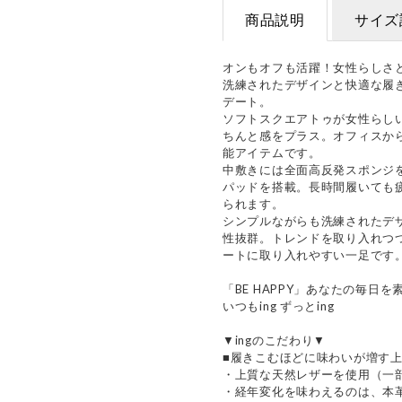
商品説明
サイズ
オンもオフも活躍！女性らしさ
洗練されたデザインと快適な履
デート。
ソフトスクエアトゥが女性らし
ちんと感をプラス。オフィスか
能アイテムです。
中敷きには全面高反発スポンジ
パッドを搭載。長時間履いても
られます。
シンプルながらも洗練されたデ
性抜群。トレンドを取り入れつ
ートに取り入れやすい一足です
「BE HAPPY」あなたの毎日
いつもing ずっとing
▼ingのこだわり▼
■履きこむほどに味わいが増す
・上質な天然レザーを使用（一
・経年変化を味わえるのは、本