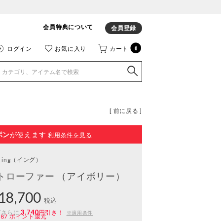
会員特典について
会員登録
ログイン
お気に入り
カート
0
[ 前に戻る ]
ポン
が使えます
利用条件を見る
ing
（イング）
トローファー （アイボリー）
18,700
税込
3,740
ばさらに
円引き！
※適用条件
187
ポイント還元