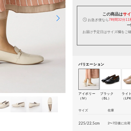
この商品は
サイ
お急ぎ便なら
7時間32分10
一
お届け予定日はサイズ欄をご
バリエーション
アイボリー
ブラック
ライ
（IV）
（BL）
（LP
サイズ
在庫
225/22.5cm
2〜7日後に出荷