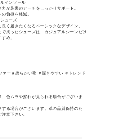
ナルインソール
弾力が足裏のアーチをしっかりサポート。
への負担を軽減。
るシューズ
に長く履きたくなるベーシックなデザイン。
まで拘ったシューズは、カジュアルシーンだけ
すすめ。
ーファー＃柔らかい靴 ＃履きやすい ＃トレンド
て
ワ、色ムラや擦れが見られる場合がございま
りする場合がございます。革の品質保持のた
ご注意下さい。