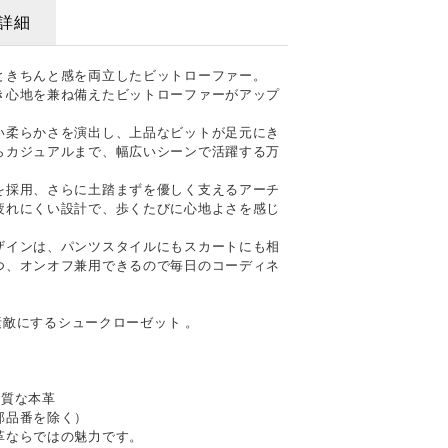
詳細
ときちんと感を両立したビットローファー。
き心地を兼ね備えたビットローファーがアップ
い柔らかさを演出し、上品なビットが足元にき
らカジュアルまで、幅広いシーンで活躍する万
を採用、さらに土踏まずを優しく支えるアーチ
疲れにくい設計で、歩くたびに心地よさを感じ
ザインは、パンツスタイルにもスカートにも相
つ、オンオフ兼用できるので毎日のコーディネ
。
を素敵にするシュークローゼット 。
上質な本革
部品番を除く）
革ならではの魅力です。