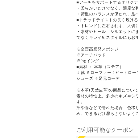
■アーチをサポートするオリジ
・柔らかいだけでなく、適度な
・荷重のバランスが保たれ、足
■トラッドテイストの長く履け
・トレンドに左右されず、大切
・素材やヒール、シルエットに
でなくキレイめスタイルにもお
※全面高反発スポンジ
※アーチパッド
※ingイング
■素材 ： 本革（ステア）
＃靴 ＃ローファー #ビットロ
シューズ ＃足元コーデ
※本革(天然皮革)の商品につい
素材の特性上、多少のキズやシ
す。
汗や雨などで濡れた場合、色移
め、できるだけ濡らさないよう
ご利用可能なクーポン