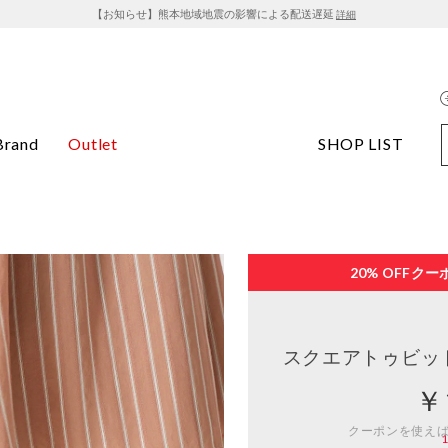
【お知らせ】熊本地域地震の影響による配送遅延
詳細
Brand
Outlet
SHOP LIST
20% OFF
クー
スクエアトゥビッ
￥
クーポンを使え