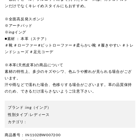
ンだけでなくキレイめスタイルにもおすすめ。
※全面高反発スポンジ
※アーチパッド
※ingイング
■素材 ： 本革（ステア）
＃靴 ＃ローファー #ビットローファー＃柔らかい靴 ＃履きやすい ＃トレ
ンドシューズ ＃足元コーデ
※本革(天然皮革)の商品について
素材の特性上、多少のキズやシワ、色ムラや擦れが見られる場合がござ
います。
汗や雨などで濡れた場合、色移りする場合がございます。革の品質保持
のため、できるだけ濡らさないようご注意下さい。
ブランド
:
ing
（イング）
性別タイプ
:
レディース
カテゴリ
:
商品番号
： IN1102BW007200