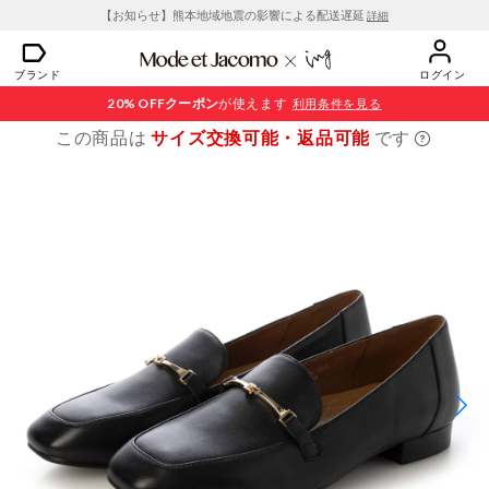
【お知らせ】熊本地域地震の影響による配送遅延
詳細
ブランド
ログイン
20% OFF
クーポン
が使えます
利用条件を見る
この商品は
サイズ交換可能・返品可能
です