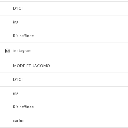
D'ICI
ing
Riz raffinee
instagram
MODE ET JACOMO
D'ICI
ing
Riz raffinee
carino