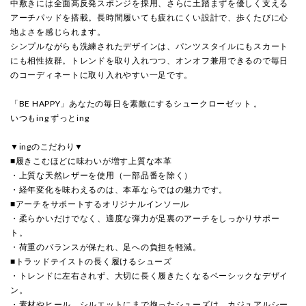
中敷きには全面高反発スポンジを採用、さらに土踏まずを優しく支える
アーチパッドを搭載。長時間履いても疲れにくい設計で、歩くたびに心
地よさを感じられます。
シンプルながらも洗練されたデザインは、パンツスタイルにもスカート
にも相性抜群。トレンドを取り入れつつ、オンオフ兼用できるので毎日
のコーディネートに取り入れやすい一足です。
「BE HAPPY」あなたの毎日を素敵にするシュークローゼット 。
いつもing ずっとing
▼ingのこだわり▼
■履きこむほどに味わいが増す上質な本革
・上質な天然レザーを使用（一部品番を除く）
・経年変化を味わえるのは、本革ならではの魅力です。
■アーチをサポートするオリジナルインソール
・柔らかいだけでなく、適度な弾力が足裏のアーチをしっかりサポー
ト。
・荷重のバランスが保たれ、足への負担を軽減。
■トラッドテイストの長く履けるシューズ
・トレンドに左右されず、大切に長く履きたくなるベーシックなデザイ
ン。
・素材やヒール、シルエットにまで拘ったシューズは、カジュアルシー