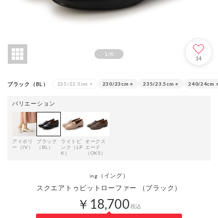
1
/
6
14
ブラック（BL）
225/22.5cm
×
230/23cm
○
235/23.5cm
○
240/24cm
バリエーション
アイボリ
ブラック
ライトピ
オークス
ー（IV）
（BL）
ンク（LP
エード
K）
（OKS）
（イング）
ing
スクエアトゥビットローファー （ブラック）
￥18,700
税込