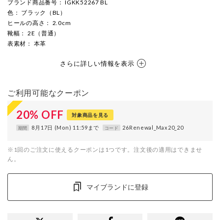
ブランド商品番号
： IGKK52267 BL
色
： ブラック（BL）
ヒールの高さ
： 2.0cm
靴幅
： 2E（普通）
表素材
： 本革
さらに詳しい情報を表示
ご利用可能なクーポン
20
%
OFF
対象商品を見る
8月17日 (Mon) 11:59まで
26Renewal_Max20_20
期間
コード
※1回のご注文に使えるクーポンは1つです。注文後の適用はできませ
ん。
マイブランドに登録