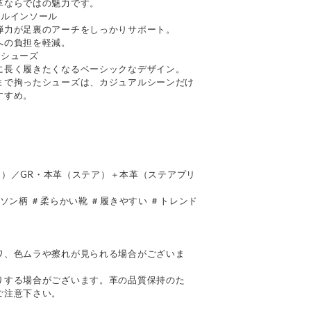
革ならではの魅力です。
ナルインソール
弾力が足裏のアーチをしっかりサポート。
への負担を軽減。
るシューズ
に長く履きたくなるベーシックなデザイン。
まで拘ったシューズは、カジュアルシーンだけ
すすめ。
テア）／GR・本革（ステア）＋本革（ステアプリ
ソン柄 ＃柔らかい靴 ＃履きやすい ＃トレンド
て
ワ、色ムラや擦れが見られる場合がございま
りする場合がございます。革の品質保持のた
ご注意下さい。