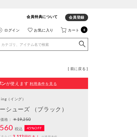
会員特典について
会員登録
ログイン
お気に入り
カート
0
[ 前に戻る ]
ポン
が使えます
利用条件を見る
ing
（イング）
ーシューズ （ブラック）
￥19,250
常価格：
560
45%OFF
税込
2,112
ばさらに
円引き！
※適用条件