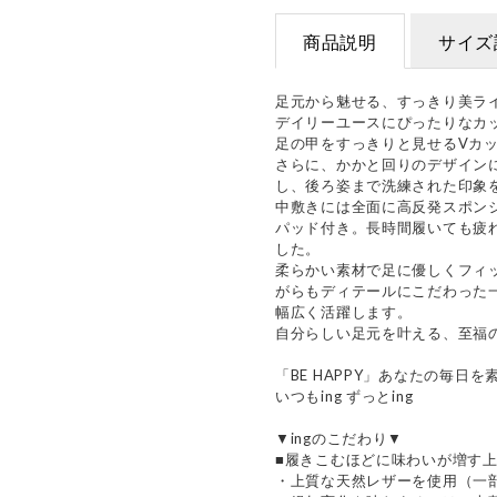
商品説明
サイズ
足元から魅せる、すっきり美ラ
デイリーユースにぴったりなカ
足の甲をすっきりと見せるVカ
さらに、かかと回りのデザイン
し、後ろ姿まで洗練された印象
中敷きには全面に高反発スポン
パッド付き。長時間履いても疲
した。
柔らかい素材で足に優しくフィ
がらもディテールにこだわった
幅広く活躍します。
自分らしい足元を叶える、至福
「BE HAPPY」あなたの毎日
いつもing ずっとing
▼ingのこだわり▼
■履きこむほどに味わいが増す
・上質な天然レザーを使用（一