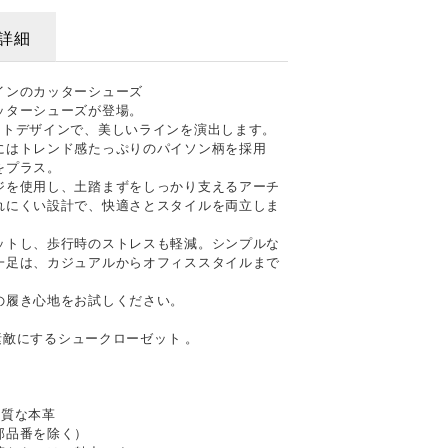
詳細
インのカッターシューズ
ッターシューズが登場。
ットデザインで、美しいラインを演出します。
にはトレンド感たっぷりのパイソン柄を採用
をプラス。
ジを使用し、土踏まずをしっかり支えるアーチ
れにくい設計で、快適さとスタイルを両立しま
ットし、歩行時のストレスも軽減。シンプルな
一足は、カジュアルからオフィススタイルまで
の履き心地をお試しください。
を素敵にするシュークローゼット 。
上質な本革
部品番を除く）