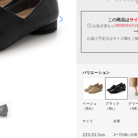
この商品は
サイ
お急ぎ便なら
0時間39分50
一
お届け予定日はサイズ欄をご
バリエーション
ベージュ
ブラック
グリ
（BG）
（BL）
（GR
サイズ
在庫
225/22.5cm
2〜7日後に出荷