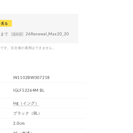
を見る
59まで
26Renewal_Max20_20
コード
つです。注文後の適用はできません。
IN1102BW007218
IGLF52264M BL
ing
（イング）
ブラック（BL）
2.0cm