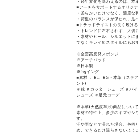
・経年変化を味わえるのは、本
■アーチをサポートするオリジ
・柔らかいだけでなく、適度な
・荷重のバランスが保たれ、足
■トラッドテイストの長く履け
・トレンドに左右されず、大切
・素材やヒール、シルエットに
でなくキレイめスタイルにもお
※全面高反発スポンジ
※アーチパッド
※日本製
※ingイング
■素材 ： BL、BG・本革（ス
ント)
＃靴 ＃カッターシューズ ＃パイ
シューズ ＃足元コーデ
※本革(天然皮革)の商品につい
素材の特性上、多少のキズやシ
す。
汗や雨などで濡れた場合、色移
め、できるだけ濡らさないよう