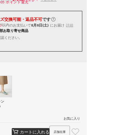
105
ポイント還元
ズ交換可能・返品不可
です
以内
のお支払いで
8月8日(土)
にお届け
詳細
秒
部お取り寄せ商品
確認ください。
ーン
）
お気に入り
カートに入れる
店舗在庫