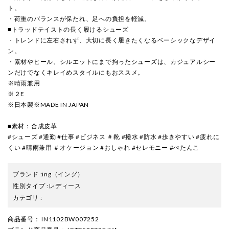
ト。
・荷重のバランスが保たれ、足への負担を軽減。
■トラッドテイストの長く履けるシューズ
・トレンドに左右されず、大切に長く履きたくなるベーシックなデザイ
ン。
・素材やヒール、シルエットにまで拘ったシューズは、カジュアルシー
ンだけでなくキレイめスタイルにもおススメ。
※晴雨兼用
※２E
※日本製※MADE IN JAPAN
■素材：合成皮革
#シューズ #通勤 #仕事 #ビジネス ＃靴 #撥水 #防水 #歩きやすい #疲れに
くい #晴雨兼用 ＃オケージョン #おしゃれ #セレモニー #ぺたんこ
ブランド
:
ing
（イング）
性別タイプ
:
レディース
カテゴリ
:
商品番号
： IN1102BW007252