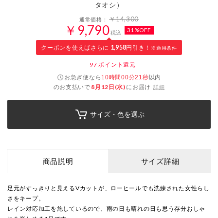
タオシ）
￥14,300
通常価格：
￥9,790
31%OFF
税込
クーポンを使えばさらに
1,958
円引き！
※適用条件
97
ポイント還元
お急ぎ便なら
以内
10時間00分20秒
のお支払いで
8月12日(水)
にお届け
詳細
サイズ・色を選ぶ
商品説明
サイズ詳細
足元がすっきりと見えるVカットが、ローヒールでも洗練された女性らし
さをキープ。
レイン対応加工を施しているので、雨の日も晴れの日も思う存分おしゃ