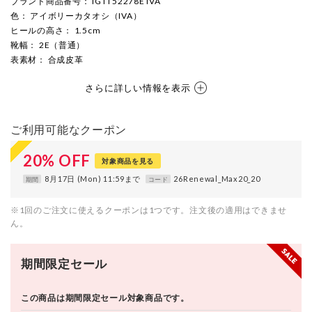
ブランド商品番号
： IGTT52278E IVA
色
： アイボリーカタオシ（IVA）
ヒールの高さ
： 1.5cm
靴幅
： 2E（普通）
表素材
： 合成皮革
さらに詳しい情報を表示
ご利用可能なクーポン
20
%
OFF
対象商品を見る
8月17日 (Mon) 11:59まで
26Renewal_Max20_20
期間
コード
※1回のご注文に使えるクーポンは1つです。注文後の適用はできませ
ん。
期間限定セール
この商品は期間限定セール対象商品です。