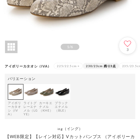
1
/
6
3
アイボリーカタオシ（IVA）
225/22.5cm
×
230/23cm
残り3点
235/23.5c
バリエーション
アイボリ
ライトグ
カーキエ
ブラック
ーカタオ
レーエナ
ナメル
エナメル
シ（IV
メル（LG
（KHE）
（BLE）
A）
YE）
（イング）
ing
【WEB限定】【レイン対応】Vカットパンプス （アイボリーカ