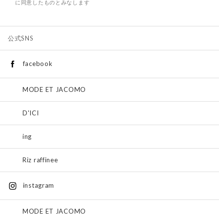
に同意したものとみなします
公式SNS
facebook
MODE ET JACOMO
D'ICI
ing
Riz raffinee
instagram
MODE ET JACOMO