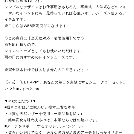
れを楽しめる1足です。
シンプルなデザインはお仕事用はもちろん、卒業式・入学式などのフォ
ーマルなイベントにも一足持っていれば心強いオールシーズン使えるア
イテムです。
※こちらはWEB限定商品になります。
◇この商品は【全天候対応・晴雨兼用】です◇
雨対応仕様なので、
レインシューズとしてもお使いいただけます。
雨の日におすすめのレインシューズです。
※完全防水仕様ではありませんのご注意ください
【ing】「BE HAPPY」あなたの毎日を素敵にするシュークローゼット。
いつもing ずっとing
▼ingのこだわり▼
■履きこむほどに味わいが増す上質な本革
・上質な天然レザーを使用（一部品番を除く）
・経年変化を味わえるのは、本革ならではの魅力です。
■アーチをサポートするオリジナルインソール
・柔らかいだけでなく、適度な弾力が足裏のアーチをしっかりサポー