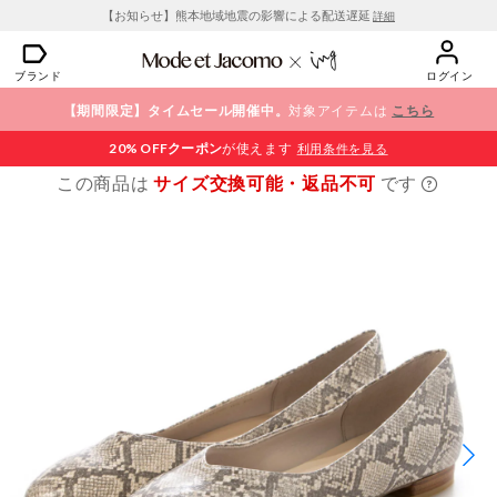
【お知らせ】熊本地域地震の影響による配送遅延
詳細
ブランド
ログイン
【期間限定】タイムセール開催中。
対象アイテムは
こちら
20% OFF
クーポン
が使えます
利用条件を見る
この商品は
サイズ交換可能・返品不可
です