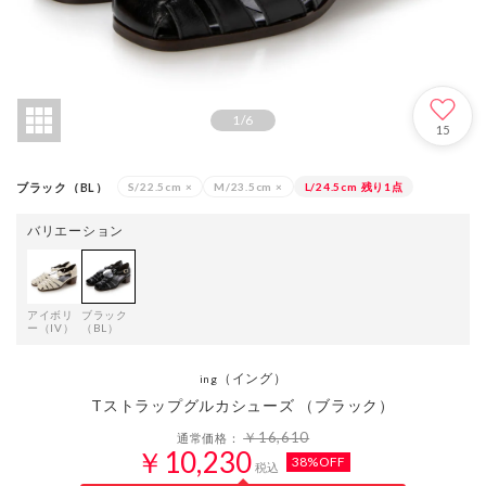
1
/
6
15
ブラック（BL）
S/22.5cm
×
M/23.5cm
×
L/24.5cm
残り1点
バリエーション
アイボリ
ブラック
ー（IV）
（BL）
（イング）
ing
Tストラップグルカシューズ （ブラック）
￥16,610
通常価格：
￥10,230
38%OFF
税込