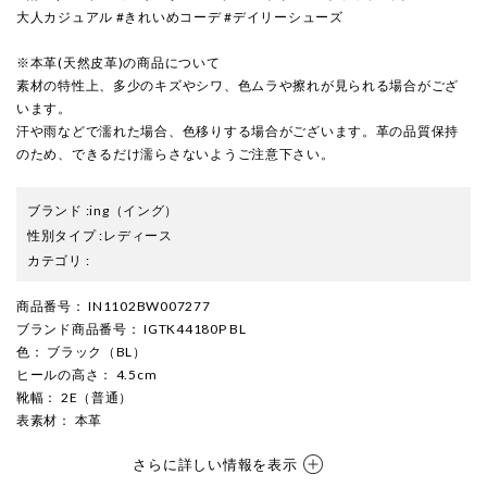
大人カジュアル #きれいめコーデ #デイリーシューズ
※本革(天然皮革)の商品について
素材の特性上、多少のキズやシワ、色ムラや擦れが見られる場合がござ
います。
汗や雨などで濡れた場合、色移りする場合がございます。革の品質保持
のため、できるだけ濡らさないようご注意下さい。
ブランド
:
ing
（イング）
性別タイプ
:
レディース
カテゴリ
:
商品番号
： IN1102BW007277
ブランド商品番号
： IGTK44180P BL
色
： ブラック（BL）
ヒールの高さ
： 4.5cm
靴幅
： 2E（普通）
表素材
： 本革
さらに詳しい情報を表示