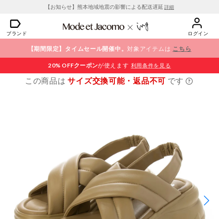
【お知らせ】熊本地域地震の影響による配送遅延
詳細
ブランド
ログイン
【期間限定】タイムセール開催中。
対象アイテムは
こちら
20% OFF
クーポン
が使えます
利用条件を見る
この商品は
サイズ交換可能・返品不可
です