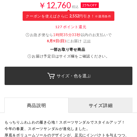
￥12,760
25%OFF
税込
クーポンを使えばさらに
2,552
円引き！
※適用条件
127
ポイント還元
お急ぎ便なら
以内
のお支払いで
1時間35分32秒
8月9日(日)
にお届け
詳細
一部お取り寄せ商品
お届け予定日はサイズ欄をご確認ください。
サイズ・色を選ぶ
商品説明
サイズ詳細
もっちりふわふわの履き心地！スポーツサンダルでスタイルアップ！
今年の春夏、スポーツサンダルが進化しました。
厚底＆ボリュームソールのデザインが、足元にインパクトを与えつつ、