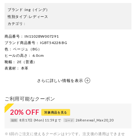
ブランド
:
ing
（イング）
性別タイプ
:
レディース
カテゴリ
:
商品番号
： IN1102BW007291
ブランド商品番号
： IGBT54228 BG
色
： ベージュ（BG）
ヒールの高さ
： 6.0cm
靴幅
： 2E（普通）
表素材
： 本革
さらに詳しい情報を表示
ご利用可能なクーポン
20
%
OFF
対象商品を見る
8月17日 (Mon) 11:59まで
26Renewal_Max20_20
期間
コード
※1回のご注文に使えるクーポンは1つです。注文後の適用はできませ