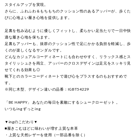
スタイルアップを実現。
さらに、ふわふわ＆もちもちのクッション性のあるアッパーが、歩くた
びに心地よい履き心地を提供します。
足裏を包み込むように優しくフィットし、柔らかい足当たりで一日中快
適な履き心地を保ちます。
足裏もアッパーも、抜群のクッション性で足にかかる負担を軽減し、歩
くのが楽しくなるサンダルです。
どんなカジュアルコーディネートにも合わせやすく、リラックス感とス
タイリッシュさを両立、アッパーのクロスデザインは足元をスッキリ見
せてくれる効果も◎
靴下とのカラーコーディネートで遊び心をプラスするのもおすすめで
す。
※同じ木型、デザイン違いの品番：IGBT54229
「BE HAPPY」 あなたの毎日を素敵にするシュークローゼット 。
いつもing ずっとing
▼ingのこだわり▼
■履きこむほどに味わいが増す上質な本革
・上質な天然レザーを使用（一部品番を除く）