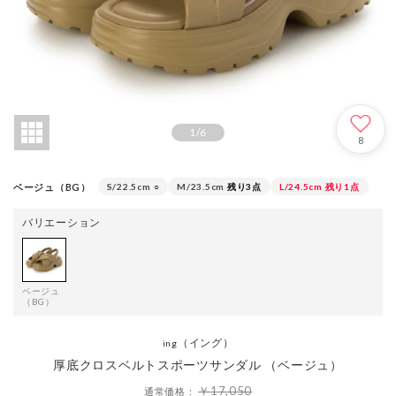
1
/
6
8
ベージュ（BG）
S/22.5cm
○
M/23.5cm
残り3点
L/24.5cm
残り1点
バリエーション
ベージュ
（BG）
（イング）
ing
厚底クロスベルトスポーツサンダル （ベージュ）
￥17,050
通常価格：