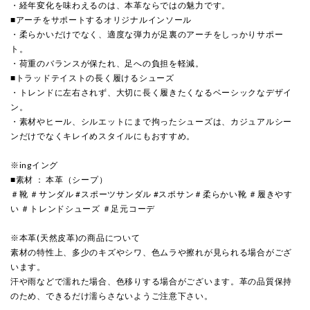
・経年変化を味わえるのは、本革ならではの魅力です。
■アーチをサポートするオリジナルインソール
・柔らかいだけでなく、適度な弾力が足裏のアーチをしっかりサポー
ト。
・荷重のバランスが保たれ、足への負担を軽減。
■トラッドテイストの長く履けるシューズ
・トレンドに左右されず、大切に長く履きたくなるベーシックなデザイ
ン。
・素材やヒール、シルエットにまで拘ったシューズは、カジュアルシー
ンだけでなくキレイめスタイルにもおすすめ。
※ingイング
■素材 ： 本革（シープ）
＃靴 ＃サンダル #スポーツサンダル #スポサン＃柔らかい靴 ＃履きやす
い ＃トレンドシューズ ＃足元コーデ
※本革(天然皮革)の商品について
素材の特性上、多少のキズやシワ、色ムラや擦れが見られる場合がござ
います。
汗や雨などで濡れた場合、色移りする場合がございます。革の品質保持
のため、できるだけ濡らさないようご注意下さい。