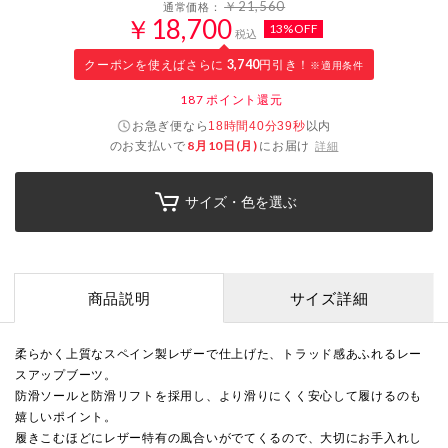
￥21,560
通常価格：
￥18,700
13%OFF
税込
クーポンを使えばさらに
3,740
円引き！
※適用条件
187
ポイント還元
お急ぎ便なら
以内
18時間40分39秒
のお支払いで
8月10日(月)
にお届け
詳細
サイズ・色を選ぶ
商品説明
サイズ詳細
柔らかく上質なスペイン製レザーで仕上げた、トラッド感あふれるレー
スアップブーツ。
防滑ソールと防滑リフトを採用し、より滑りにくく安心して履けるのも
嬉しいポイント。
履きこむほどにレザー特有の風合いがでてくるので、大切にお手入れし