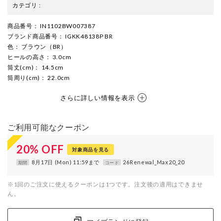
カテゴリ
:
商品番号
： IN1102BW007387
ブランド商品番号
： IGKK48138P BR
色
： ブラウン（BR）
ヒールの高さ
： 3.0cm
筒丈(cm)
： 14.5cm
筒周り(cm)
： 22.0cm
さらに詳しい情報を表示
ご利用可能なクーポン
20
%
OFF
対象商品を見る
8月17日 (Mon) 11:59まで
26Renewal_Max20_20
期間
コード
※1回のご注文に使えるクーポンは1つです。注文後の適用はできませ
ん。