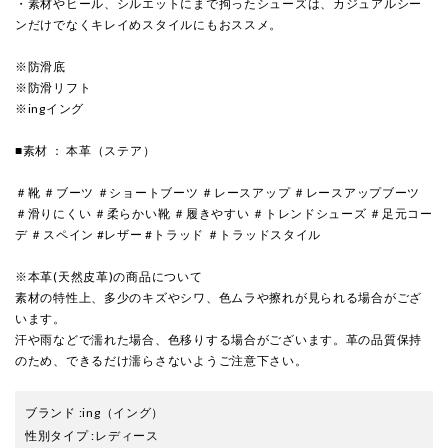
・素材やヒール、シルエットにまで拘ったシューズは、カジュアルシー
ンだけでなくキレイめスタイルにもおススメ。
※防滑底
※防滑リフト
※ingイング
■素材 ： 本革（ステア）
＃靴 ＃ブーツ ＃ショートブーツ ＃レースアップ ＃レースアップブーツ
＃滑りにくい ＃柔らかい靴 ＃履きやすい ＃トレンドシューズ ＃足元コー
デ ＃スペイン #レザー #トラッド ＃トラッドスタイル
※本革(天然皮革)の商品について
素材の特性上、多少のキズやシワ、色ムラや擦れが見られる場合がござ
います。
汗や雨などで濡れた場合、色移りする場合がございます。革の品質保持
のため、できるだけ濡らさないようご注意下さい。
ブランド
:
ing
（イング）
性別タイプ
:
レディース