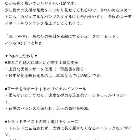
ながら長く履いていただきたい1足です。
少し長めの丈感が足元をスッキリ見せてくれるので、きれいめなスカー
トにも、カジュアルなパンツスタイルにも合わせやすく、普段のコーデ
ィネートをワンランク格上げしてくれそう。
「BE HAPPY」 あなたの毎日を素敵にするシュークローゼット 。
いつもing ずっとing
▼ingのこだわり▼
■履きこむほどに味わいが増す上質な本革
・上質な天然レザーを使用（一部品番を除く）
・経年変化を味わえるのは、本革ならではの魅力です。
■アーチをサポートするオリジナルインソール
・柔らかいだけでなく、適度な弾力が足裏のアーチをしっかりサポー
ト。
・荷重のバランスが保たれ、足への負担を軽減。
■トラッドテイストの長く履けるシューズ
・トレンドに左右されず、大切に長く履きたくなるベーシックなデザイ
ン。