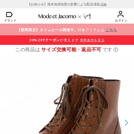
【お知らせ】熊本地域地震の影響による配送遅延
詳細
ブランド
ログイン
【期間限定】タイムセール開催中。
対象アイテムは
こちら
20% OFF
クーポン
が使えます
利用条件を見る
この商品は
サイズ交換可能・返品不可
です