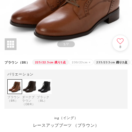
1
/
7
8
ブラウン（BR）
225/22.5cm
残り1点
230/23cm
×
235/23.5cm
残り2点
バリエーション
ブラウン
ダークブ
ブラック
（BR）
ラウン
（BL）
（DBR）
（イング）
ing
レースアップブーツ （ブラウン）