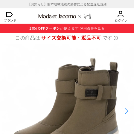
【お知らせ】熊本地域地震の影響による配送遅延
詳細
ブランド
ログイン
20% OFF
クーポン
が使えます
利用条件を見る
この商品は
サイズ交換可能・返品不可
です