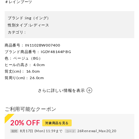
＃レインブーツ
ブランド
:
ing
（イング）
性別タイプ
:
レディース
カテゴリ
:
商品番号
： IN1102BW007400
ブランド商品番号
： IGDY48144P BG
色
： ベージュ（BG）
ヒールの高さ
： 4.0cm
筒丈(cm)
： 16.0cm
筒周り(cm)
： 26.0cm
さらに詳しい情報を表示
ご利用可能なクーポン
20
%
OFF
対象商品を見る
8月17日 (Mon) 11:59まで
26Renewal_Max20_20
期間
コード