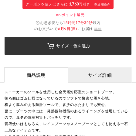
クーポンを使えばさらに
1,760
円引き！
※適用条件
88
ポイント還元
お急ぎ便なら
以内
15時間17分38秒
のお支払いで
8月9日(日)
にお届け
詳細
サイズ・色を選ぶ
商品説明
サイズ詳細
スニーカーのソールを使用した全天候対応型のショートブーツ。
後ろ側はゴム仕様になっているのでソフトで快適な履き心地。
程よく厚みのある防滑ソールで、多少の水たまりでも安心。
更に、ブーツの中には、発熱蓄熱機能のあるライニングを使用している
ので、真冬の防寒対策もバッチリです。
普段使いはもちろん、レインブーツやスノーブーツとしても使える一石
二鳥なアイテムです。