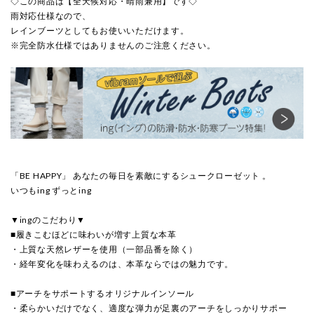
◇この商品は【全天候対応・晴雨兼用】です◇
雨対応仕様なので、
レインブーツとしてもお使いいただけます。
※完全防水仕様ではありませんのご注意ください。
「BE HAPPY」 あなたの毎日を素敵にするシュークローゼット 。
いつもing ずっとing
▼ingのこだわり▼
■履きこむほどに味わいが増す上質な本革
・上質な天然レザーを使用（一部品番を除く）
・経年変化を味わえるのは、本革ならではの魅力です。
■アーチをサポートするオリジナルインソール
・柔らかいだけでなく、適度な弾力が足裏のアーチをしっかりサポー