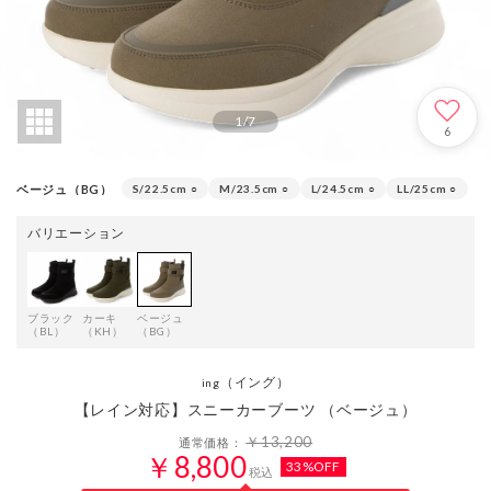
1
/
7
6
ベージュ（BG）
S/22.5cm
○
M/23.5cm
○
L/24.5cm
○
LL/25cm
○
バリエーション
ブラック
カーキ
ベージュ
（BL）
（KH）
（BG）
（イング）
ing
【レイン対応】スニーカーブーツ （ベージュ）
￥13,200
通常価格：
￥8,800
33%OFF
税込