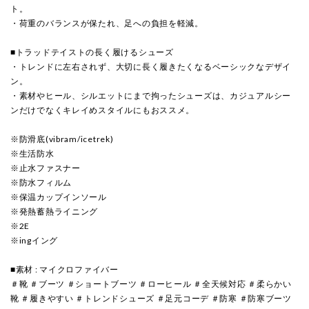
ト。
・荷重のバランスが保たれ、足への負担を軽減。
■トラッドテイストの長く履けるシューズ
・トレンドに左右されず、大切に長く履きたくなるベーシックなデザイ
ン。
・素材やヒール、シルエットにまで拘ったシューズは、カジュアルシー
ンだけでなくキレイめスタイルにもおススメ。
※防滑底(vibram/icetrek)
※生活防水
※止水ファスナー
※防水フィルム
※保温カップインソール
※発熱蓄熱ライニング
※2E
※ingイング
■素材 : マイクロファイバー
＃靴 ＃ブーツ ＃ショートブーツ ＃ローヒール ＃全天候対応 ＃柔らかい
靴 ＃履きやすい ＃トレンドシューズ ＃足元コーデ ＃防寒 ＃防寒ブーツ