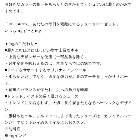
お好きなカラーの靴下をちらりとのぞかせてカジュアルに履くのがおす
すめです。
「BE HAPPY」 あなたの毎日を素敵にするシュークローゼット 。
いつもing ずっとing
▼ingのこだわり▼
■履きこむほどに味わいが増す上質な本革
・上質な天然レザーを使用（一部品番を除く）
・経年変化を味わえるのは、本革ならではの魅力です。
■アーチをサポートするオリジナルインソール
・柔らかいだけでなく、適度な弾力が足裏のアーチをしっかりサポー
ト。
・荷重のバランスが保たれ、足への負担を軽減。
■トラッドテイストの長く履けるシューズ
・トレンドに左右されず、大切に長く履きたくなるベーシックなデザイ
ン。
・素材やヒール、シルエットにまで拘ったシューズは、カジュアルシー
ンだけでなくキレイめスタイルにもおススメ。
※防滑底
※ingイング