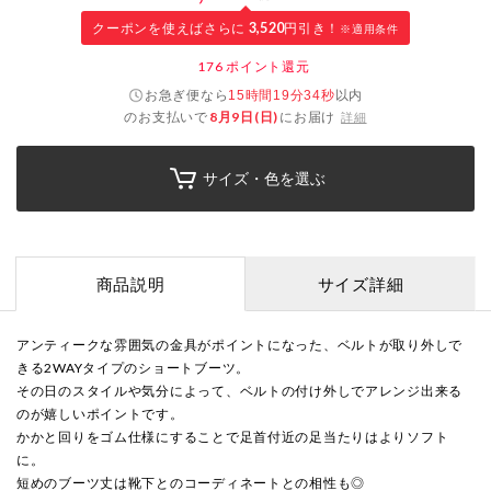
クーポンを使えばさらに
3,520
円引き！
※適用条件
176
ポイント還元
お急ぎ便なら
以内
15時間19分34秒
のお支払いで
8月9日(日)
にお届け
詳細
サイズ・色を選ぶ
商品説明
サイズ詳細
アンティークな雰囲気の金具がポイントになった、ベルトが取り外しで
きる2WAYタイプのショートブーツ。
その日のスタイルや気分によって、ベルトの付け外しでアレンジ出来る
のが嬉しいポイントです。
かかと回りをゴム仕様にすることで足首付近の足当たりはよりソフト
に。
短めのブーツ丈は靴下とのコーディネートとの相性も◎