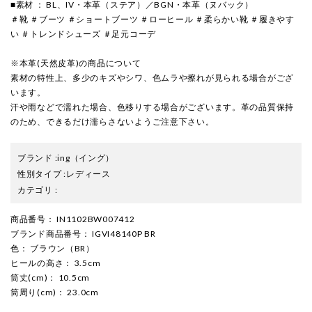
■素材 ： BL、IV・本革（ステア）／BGN・本革（ヌバック）
＃靴 ＃ブーツ ＃ショートブーツ ＃ローヒール ＃柔らかい靴 ＃履きやす
い ＃トレンドシューズ ＃足元コーデ
※本革(天然皮革)の商品について
素材の特性上、多少のキズやシワ、色ムラや擦れが見られる場合がござ
います。
汗や雨などで濡れた場合、色移りする場合がございます。革の品質保持
のため、できるだけ濡らさないようご注意下さい。
ブランド
:
ing
（イング）
性別タイプ
:
レディース
カテゴリ
:
商品番号
： IN1102BW007412
ブランド商品番号
： IGVI48140P BR
色
： ブラウン（BR）
ヒールの高さ
： 3.5cm
筒丈(cm)
： 10.5cm
筒周り(cm)
： 23.0cm