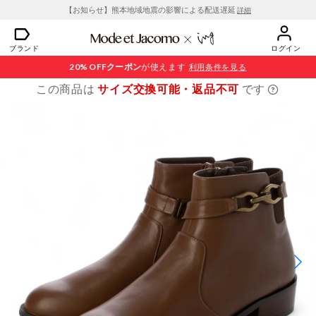
【お知らせ】熊本地域地震の影響による配送遅延
詳細
ブランド
ログイン
20% OFF
クーポン
が使えます
利用条件を見る
この商品は
サイズ交換可能・返品不可
です