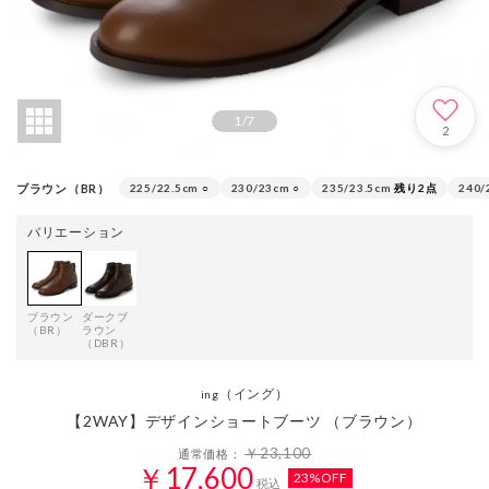
1
/
7
2
ブラウン（BR）
225/22.5cm
○
230/23cm
○
235/23.5cm
残り2点
240/
バリエーション
ブラウン
ダークブ
（BR）
ラウン
（DBR）
（イング）
ing
【2WAY】デザインショートブーツ （ブラウン）
￥23,100
通常価格：
￥17,600
23%OFF
税込