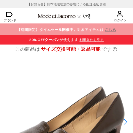
【お知らせ】熊本地域地震の影響による配送遅延
詳細
ブランド
ログイン
【期間限定】タイムセール開催中。
対象アイテムは
こちら
20% OFF
クーポン
が使えます
利用条件を見る
この商品は
サイズ交換可能・返品可能
です