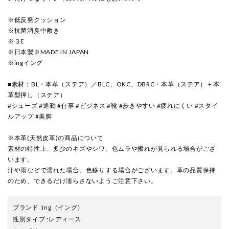
※低反発クッション
※抗菌消臭中敷き
※３E
※日本製※MADE IN JAPAN
※ingイング
■素材：BL・本革（ステア）／BLC、OKC、DBRC・本革（ステア）＋本
革型押し（ステア）
#シューズ #通勤 #仕事 #ビジネス #靴 #歩きやすい #疲れにくい #スタイ
ルアップ #美脚
※本革(天然皮革)の商品について
素材の特性上、多少のキズやシワ、色ムラや擦れが見られる場合がござ
います。
汗や雨などで濡れた場合、色移りする場合がございます。革の品質保持
のため、できるだけ濡らさないようご注意下さい。
ブランド
:
ing
（イング）
性別タイプ
:
レディース