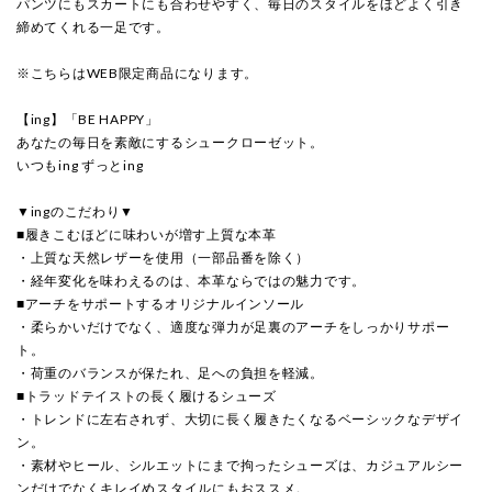
パンツにもスカートにも合わせやすく、毎日のスタイルをほどよく引き
締めてくれる一足です。
※こちらはWEB限定商品になります。
【ing】「BE HAPPY」
あなたの毎日を素敵にするシュークローゼット。
いつもing ずっとing
▼ingのこだわり▼
■履きこむほどに味わいが増す上質な本革
・上質な天然レザーを使用（一部品番を除く）
・経年変化を味わえるのは、本革ならではの魅力です。
■アーチをサポートするオリジナルインソール
・柔らかいだけでなく、適度な弾力が足裏のアーチをしっかりサポー
ト。
・荷重のバランスが保たれ、足への負担を軽減。
■トラッドテイストの長く履けるシューズ
・トレンドに左右されず、大切に長く履きたくなるベーシックなデザイ
ン。
・素材やヒール、シルエットにまで拘ったシューズは、カジュアルシー
ンだけでなくキレイめスタイルにもおススメ。