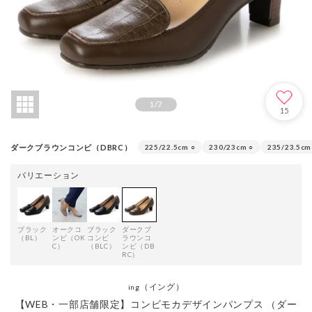
1
/
7
15
ダークブラウンコンビ（DBRC）
225/22.5cm
○
230/23cm
○
235/23.5cm
バリエーション
ブラック
オークコ
ブラック
ダークブ
（BL）
ンビ（OK
コンビ
ラウンコ
C）
（BLC）
ンビ（DB
RC）
（イング）
ing
【WEB・一部店舗限定】コンビモカデザインパンプス （ダー