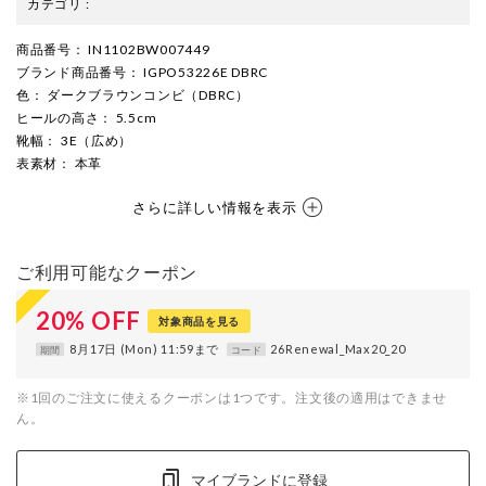
カテゴリ
:
商品番号
： IN1102BW007449
ブランド商品番号
： IGPO53226E DBRC
色
： ダークブラウンコンビ（DBRC）
ヒールの高さ
： 5.5cm
靴幅
： 3E（広め）
表素材
： 本革
さらに詳しい情報を表示
ご利用可能なクーポン
20
%
OFF
対象商品を見る
8月17日 (Mon) 11:59まで
26Renewal_Max20_20
期間
コード
※1回のご注文に使えるクーポンは1つです。注文後の適用はできませ
ん。
マイブランドに登録