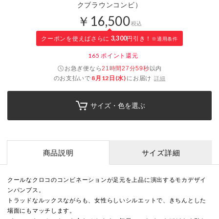
クブラウンコンビ）
￥16,500
税込
クーポンを使えばさらに
3,300
円引き！
※適用条件
165
ポイント還元
お急ぎ便なら
以内
21時間27分59秒
のお支払いで
8月12日(水)
にお届け
詳細
サイズ・色を選ぶ
商品説明
サイズ詳細
クールなクロコのコンビネーションが足元を上品に演出するモカデザイ
ンパンプス。
トラッドなルックスながらも、女性らしいシルエットで、きちんとした
場面にもマッチします。