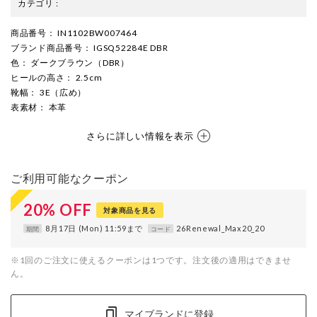
カテゴリ
:
商品番号
： IN1102BW007464
ブランド商品番号
： IGSQ52284E DBR
色
： ダークブラウン（DBR）
ヒールの高さ
： 2.5cm
靴幅
： 3E（広め）
表素材
： 本革
さらに詳しい情報を表示
ご利用可能なクーポン
20
%
OFF
対象商品を見る
8月17日 (Mon) 11:59まで
26Renewal_Max20_20
期間
コード
※1回のご注文に使えるクーポンは1つです。注文後の適用はできませ
ん。
マイブランドに登録