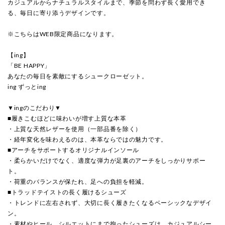
カジュアルからナチュラルスタイルまで、季節を問わず長く愛用でき
る、毎日に寄り添うデザインです。
※こちらはWEB限定商品になります。
【ing】
「BE HAPPY」
あなたの毎日を素敵にするシュークローゼット。
ing ずっとing
▼ingのこだわり▼
■履きこむほどに味わいが増す上質な本革
・上質な天然レザーを使用（一部品番を除く）
・経年変化を味わえるのは、本革ならではの魅力です。
■アーチをサポートするオリジナルインソール
・柔らかいだけでなく、適度な弾力が足裏のアーチをしっかりサポー
ト。
・荷重のバランスが保たれ、足への負担を軽減。
■トラッドテイストの長く履けるシューズ
・トレンドに左右されず、大切に長く履きたくなるベーシックなデザイ
ン。
・素材やヒール、シルエットにまで拘ったシューズは、カジュアルシー