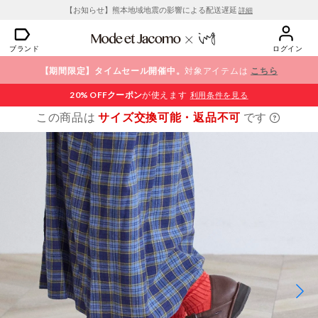
【お知らせ】熊本地域地震の影響による配送遅延
詳細
ブランド
ログイン
【期間限定】タイムセール開催中。
対象アイテムは
こちら
20% OFF
クーポン
が使えます
利用条件を見る
この商品は
サイズ交換可能・返品不可
です