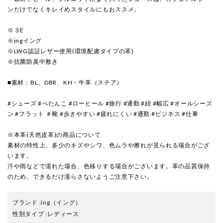
ンだけでなくキレイめスタイルにもおススメ。
※３E
※ingイング
※LWG認証レザー使用(環境配慮タイプの革)
※抗菌防臭中敷き
■素材：BL、DBR、KH・牛革（ステア）
#シューズ #ぺたんこ #ローヒール #旅行 #通勤 #紐 #幅広 #オールシーズ
ン #フラット ＃靴 #歩きやすい #疲れにくい #通勤 #ビジネス #仕事
※本革(天然皮革)の商品について
素材の特性上、多少のキズやシワ、色ムラや擦れが見られる場合がござ
います。
汗や雨などで濡れた場合、色移りする場合がございます。革の品質保持
のため、できるだけ濡らさないようご注意下さい。
ブランド
:
ing
（イング）
性別タイプ
:
レディース