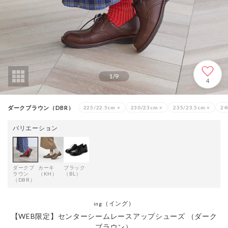
1
/
9
4
ダークブラウン（DBR）
225/22.5cm
×
230/23cm
×
235/23.5cm
×
24
バリエーション
ダークブ
カーキ
ブラック
ラウン
（KH）
（BL）
（DBR）
（イング）
ing
【WEB限定】センターシームレースアップシューズ （ダーク
ブラウン）