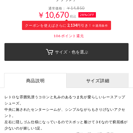
￥14,850
通常価格：
￥10,670
28%OFF
税込
クーポンを使えばさらに
2,134
円引き！
※適用条件
106
ポイント還元
サイズ・色を選ぶ
商品説明
サイズ詳細
レトロな雰囲気漂うコロンと丸みのあるつま先が愛らしいレースアップ
シューズ。
中央に施されたセンターシームが、シンプルながらもさりげないアクセ
ント。
左右に隠しゴム仕様になっているのでスポッと履けて３Eなので窮屈感が
少ないのが嬉しい1足。