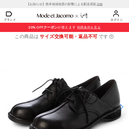
【お知らせ】熊本地域地震の影響による配送遅延
詳細
ブランド
ログイン
20% OFF
クーポン
が使えます
利用条件を見る
この商品は
サイズ交換可能・返品不可
です