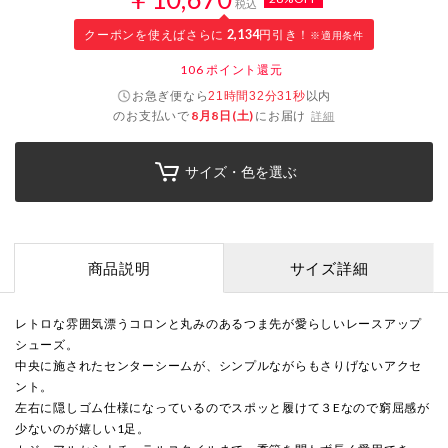
税込
クーポンを使えばさらに
2,134
円引き！
※適用条件
106
ポイント還元
お急ぎ便なら
以内
21時間32分31秒
のお支払いで
8月8日(土)
にお届け
詳細
サイズ・色を選ぶ
商品説明
サイズ詳細
レトロな雰囲気漂うコロンと丸みのあるつま先が愛らしいレースアップ
シューズ。
中央に施されたセンターシームが、シンプルながらもさりげないアクセ
ント。
左右に隠しゴム仕様になっているのでスポッと履けて３Eなので窮屈感が
少ないのが嬉しい1足。