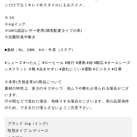
ンだけでなくキレイめスタイルにもおススメ。
※３E
※ingイング
※LWG認証レザー使用(環境配慮タイプの革)
※抗菌防臭中敷き
■素材：BL、DBR、KH・牛革（ステア）
#シューズ #ぺたんこ #ローヒール #旅行 #通勤 #紐 #幅広 #オールシーズ
ン #フラット ＃靴 #歩きやすい #疲れにくい #通勤 #ビジネス #仕事
※本革(天然皮革)の商品について
素材の特性上、多少のキズやシワ、色ムラや擦れが見られる場合がござ
います。
汗や雨などで濡れた場合、色移りする場合がございます。革の品質保持
のため、できるだけ濡らさないようご注意下さい。
ブランド
:
ing
（イング）
性別タイプ
:
レディース