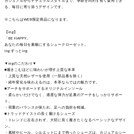
カジュアルからナチュラルスタイルまで、季節を問わず長く愛用でき
る、毎日に寄り添うデザインです。
※こちらはWEB限定商品になります。
【ing】
「BE HAPPY」
あなたの毎日を素敵にするシュークローゼット。
ing ずっとing
▼ingのこだわり▼
■履きこむほどに味わいが増す上質な本革
・上質な天然レザーを使用（一部品番を除く）
・経年変化を味わえるのは、本革ならではの魅力です。
■アーチをサポートするオリジナルインソール
・柔らかいだけでなく、適度な弾力が足裏のアーチをしっかりサポー
ト。
・荷重のバランスが保たれ、足への負担を軽減。
■トラッドテイストの長く履けるシューズ
・トレンドに左右されず、大切に長く履きたくなるベーシックなデザイ
ン。
・素材やヒール、シルエットにまで拘ったシューズは、カジュアルシー