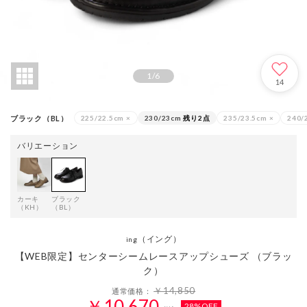
1
/
6
14
ブラック（BL）
225/22.5cm
×
230/23cm
残り2点
235/23.5cm
×
240/
バリエーション
カーキ
ブラック
（KH）
（BL）
（イング）
ing
【WEB限定】センターシームレースアップシューズ （ブラッ
ク）
￥14,850
通常価格：
￥10,670
28%OFF