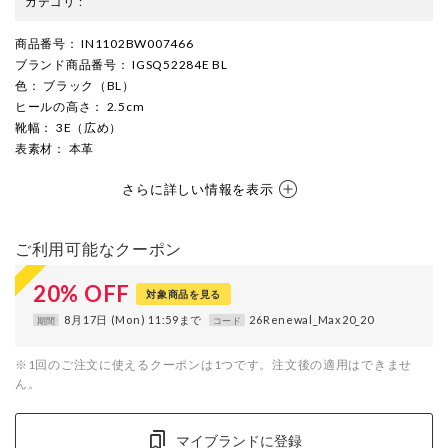
カテゴリ
:
商品番号
： IN1102BW007466
ブランド商品番号
： IGSQ52284E BL
色
： ブラック（BL）
ヒールの高さ
： 2.5cm
靴幅
： 3E（広め）
表素材
： 本革
さらに詳しい情報を表示
ご利用可能なクーポン
20
%
OFF
対象商品を見る
8月17日 (Mon) 11:59まで
26Renewal_Max20_20
期間
コード
※1回のご注文に使えるクーポンは1つです。注文後の適用はできませ
ん。
マイブランドに登録