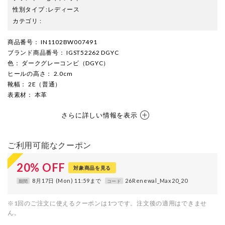
性別タイプ
:
レディース
カテゴリ
:
商品番号
： IN1102BW007491
ブランド商品番号
： IGST52262 DGYC
色
： ダークグレーコンビ（DGYC）
ヒールの高さ
： 2.0cm
靴幅
： 2E（普通）
表素材
： 本革
さらに詳しい情報を表示
ご利用可能なクーポン
20
%
OFF
対象商品を見る
8月17日 (Mon) 11:59まで
26Renewal_Max20_20
期間
コード
※1回のご注文に使えるクーポンは1つです。注文後の適用はできませ
ん。