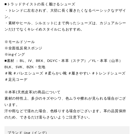
■トラッドテイストの長く履けるシューズ
・トレンドに左右されず、大切に長く履きたくなるベーシックなデザイ
ン。
・素材やヒール、シルエットにまで拘ったシューズは、カジュアルシー
ンだけでなくキレイめスタイルにもおすすめ。
※モールドソール
※全面低反発スポンジ
※ingイング
■素材 ： BL、IV、BRX、DGYC・本革（ステア）／YL・本革（山羊）
BLK、SVK、BZK・生地
＃靴 ＃バレエシューズ ＃柔らかい靴 ＃履きやすい ＃トレンドシューズ
＃足元コーデ
※本革(天然皮革)の商品について
素材の特性上、多少のキズやシワ、色ムラや擦れが見られる場合がござ
います。
汗や雨などで濡れた場合、色移りする場合がございます。革の品質保持
のため、できるだけ濡らさないようご注意下さい。
ブランド
:
ing
（イング）