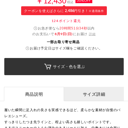
￥12,430
30%OFF
税込
クーポンを使えばさらに
2,486
円引き！
※適用条件
124
ポイント還元
お急ぎ便なら
以内
20時間51分33秒
のお支払いで
8月9日(日)
にお届け
詳細
一部お取り寄せ商品
お届け予定日はサイズ欄をご確認ください。
サイズ・色を選ぶ
商品説明
サイズ詳細
履いた瞬間に足入れの良さを実感できるほど、柔らかな素材が自慢のバ
レエシューズ。
すっきりしたつま先ラインと、程よい高さも嬉しいポイントです。
まるでスニーカーのような弾力のあるソールに加え、中敷きには全面に