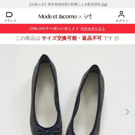
【お知らせ】熊本地域地震の影響による配送遅延
詳細
ブランド
ログイン
20% OFF
クーポン
が使えます
利用条件を見る
この商品は
サイズ交換可能・返品不可
です