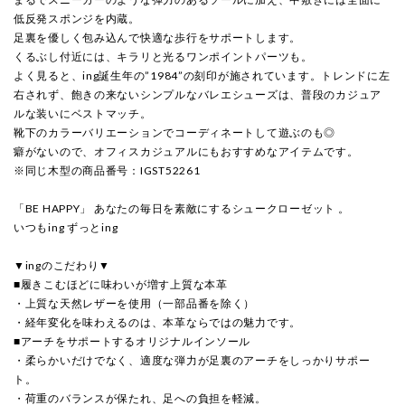
低反発スポンジを内蔵。
足裏を優しく包み込んで快適な歩行をサポートします。
くるぶし付近には、キラリと光るワンポイントパーツも。
よく見ると、ing誕生年の”1984”の刻印が施されています。トレンドに左
右されず、飽きの来ないシンプルなバレエシューズは、普段のカジュア
ルな装いにベストマッチ。
靴下のカラーバリエーションでコーディネートして遊ぶのも◎
癖がないので、オフィスカジュアルにもおすすめなアイテムです。
※同じ木型の商品番号：IGST52261
「BE HAPPY」 あなたの毎日を素敵にするシュークローゼット 。
いつもing ずっとing
▼ingのこだわり▼
■履きこむほどに味わいが増す上質な本革
・上質な天然レザーを使用（一部品番を除く）
・経年変化を味わえるのは、本革ならではの魅力です。
■アーチをサポートするオリジナルインソール
・柔らかいだけでなく、適度な弾力が足裏のアーチをしっかりサポー
ト。
・荷重のバランスが保たれ、足への負担を軽減。