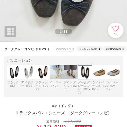
1
/
11
19
ダークグレーコンビ（DGYC）
220/22cm
×
225/22.5cm
○
230/23cm
○
バリエーション
ブラック
アイボリ
ブラック
イエロー
ブロンズ
ダークグ
ライトベ
シルバー
ブラ
（BL）
ー（IV）
キジ（BL
（YL）
キジ（BZ
レーコン
ージュ（L
B（SV
キジ
K）
K）
ビ（DGY
BG）
B）
K）
C）
（イング）
ing
リラックスバレエシューズ （ダークグレーコンビ）
￥17,930
通常価格：