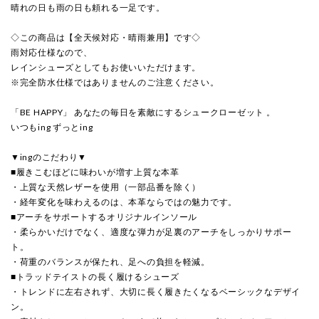
晴れの日も雨の日も頼れる一足です。
◇この商品は【全天候対応・晴雨兼用】です◇
雨対応仕様なので、
レインシューズとしてもお使いいただけます。
※完全防水仕様ではありませんのご注意ください。
「BE HAPPY」 あなたの毎日を素敵にするシュークローゼット 。
いつもing ずっとing
▼ingのこだわり▼
■履きこむほどに味わいが増す上質な本革
・上質な天然レザーを使用（一部品番を除く）
・経年変化を味わえるのは、本革ならではの魅力です。
■アーチをサポートするオリジナルインソール
・柔らかいだけでなく、適度な弾力が足裏のアーチをしっかりサポー
ト。
・荷重のバランスが保たれ、足への負担を軽減。
■トラッドテイストの長く履けるシューズ
・トレンドに左右されず、大切に長く履きたくなるベーシックなデザイ
ン。