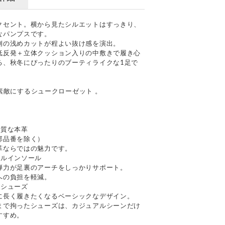
クセント。横から見たシルエットはすっきり、
なパンプスです。
側の浅めカットが程よい抜け感を演出。
低反発＋立体クッション入りの中敷きで履き心
る、秋冬にぴったりのブーティライクな1足で
日を素敵にするシュークローゼット 。
上質な本革
部品番を除く）
革ならではの魅力です。
ナルインソール
弾力が足裏のアーチをしっかりサポート。
への負担を軽減。
るシューズ
に長く履きたくなるベーシックなデザイン。
まで拘ったシューズは、カジュアルシーンだけ
すすめ。