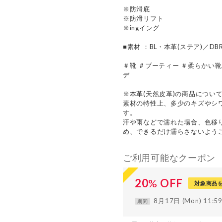
※防滑底
※防滑リフト
※ingイング
■素材 ：BL・本革(ステア)／D
＃靴 ＃ブーティー ＃柔らかい靴
デ
※本革(天然皮革)の商品につい
素材の特性上、多少のキズやシ
す。
汗や雨などで濡れた場合、色移
め、できるだけ濡らさないよう
ご利用可能なクーポン
20
%
OFF
対象商品
8月17日 (Mon) 11:
期間