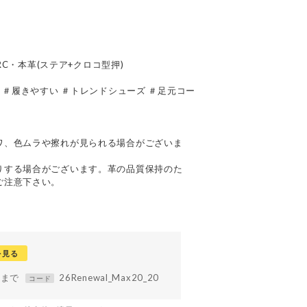
BRC・本革(ステア+クロコ型押)
 ＃履きやすい ＃トレンドシューズ ＃足元コー
て
ワ、色ムラや擦れが見られる場合がございま
りする場合がございます。革の品質保持のた
ご注意下さい。
を見る
59まで
26Renewal_Max20_20
コード