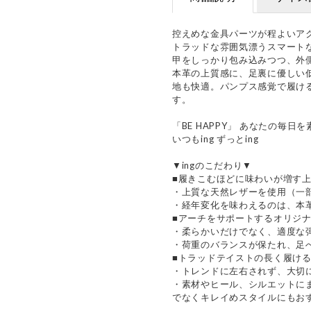
控えめな金具パーツが程よいア
トラッドな雰囲気漂うスマート
甲をしっかり包み込みつつ、外
本革の上質感に、足裏に優しい
地も快適。パンプス感覚で履け
す。
「BE HAPPY」 あなたの毎
いつもing ずっとing
▼ingのこだわり▼
■履きこむほどに味わいが増す
・上質な天然レザーを使用（一
・経年変化を味わえるのは、本
■アーチをサポートするオリジ
・柔らかいだけでなく、適度な
・荷重のバランスが保たれ、足
■トラッドテイストの長く履け
・トレンドに左右されず、大切
・素材やヒール、シルエットに
でなくキレイめスタイルにもお