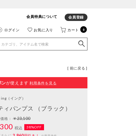
会員特典について
会員登録
ログイン
お気に入り
カート
0
[ 前に戻る ]
ポン
が使えます
利用条件を見る
ing
（イング）
ティパンプス （ブラック）
￥23,100
常価格：
300
38%OFF
税込
2,860
ばさらに
円引き！
※適用条件