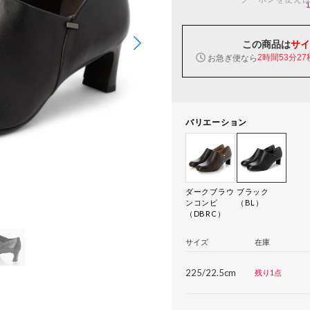
この商品は
サイ
お急ぎ便なら
2時間53分26
バリエーション
ダークブラウ
ブラック
ンコンビ
（BL）
（DBRC）
サイズ
在庫
225/22.5cm
残り1点