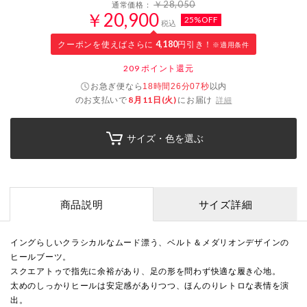
￥28,050
通常価格：
￥20,900
25%OFF
税込
クーポンを使えばさらに
4,180
円引き！
※適用条件
209
ポイント還元
お急ぎ便なら
以内
18時間26分06秒
のお支払いで
8月11日(火)
にお届け
詳細
サイズ・色を選ぶ
商品説明
サイズ詳細
イングらしいクラシカルなムード漂う、ベルト＆メダリオンデザインの
ヒールブーツ。
スクエアトゥで指先に余裕があり、足の形を問わず快適な履き心地。
太めのしっかりヒールは安定感がありつつ、ほんのりレトロな表情を演
出。