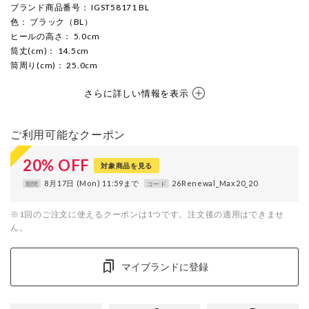
ブランド商品番号
： IGST58171 BL
色
： ブラック（BL）
ヒールの高さ
： 5.0cm
筒丈(cm)
： 14.5cm
筒周り(cm)
： 25.0cm
さらに詳しい情報を表示
ご利用可能なクーポン
20
%
OFF
対象商品を見る
8月17日 (Mon) 11:59まで
26Renewal_Max20_20
期間
コード
※1回のご注文に使えるクーポンは1つです。注文後の適用はできませ
ん。
マイブランドに登録