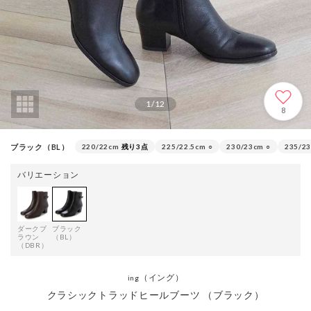
1
/
12
8
ブラック（BL）
220/22cm
残り3点
225/22.5cm
○
230/23cm
○
235/23
バリエーション
ダークブ
ブラック
ラウン
（BL）
（DBR）
（イング）
ing
クラシックトラッドヒールブーツ （ブラック）