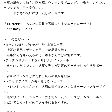
本革の風合いに加え、防滑底、ウレタンライニング、中敷きウレタンス
ポンジで寒い日も安心です。
トラッドな冬の装いにぴったりの一足です。
「BE HAPPY」 あなたの毎日を素敵にするシュークローゼット 。
いつもing ずっとing
▼ingのこだわり▼
■履きこむほどに味わいが増す上質な本革
・上質な天然レザーを使用（一部品番を除く）
・経年変化を味わえるのは、本革ならではの魅力です。
■アーチをサポートするオリジナルインソール
・柔らかいだけでなく、適度な弾力が足裏のアーチをしっかりサポー
ト。
・荷重のバランスが保たれ、足への負担を軽減。
■トラッドテイストの長く履けるシューズ
・トレンドに左右されず、大切に長く履きたくなるベーシックなデザイ
ン。
・素材やヒール、シルエットにまで拘ったシューズは、カジュアルシー
ンだけでなくキレイめスタイルにもおすすめ。