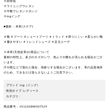
※防滑底
※ライニングウレタン
※中敷ウレタンスポンジ
※ingイング
■素材 ：本革(ステア)
＃靴 ＃ブーツ ＃ショートブーツ ＃トラッド ＃滑りにくい ＃柔らかい靴
＃履きやすい ＃トレンドシューズ ＃足元コーデ
※本革(天然皮革)の商品について
素材の特性上、多少のキズやシワ、色ムラや擦れが見られる場合がござ
います。
汗や雨などで濡れた場合、色移りする場合がございます。革の品質保持
のため、できるだけ濡らさないようご注意下さい。
ブランド
:
ing
（イング）
性別タイプ
:
レディース
カテゴリ
:
商品番号
： IN1102BW007529