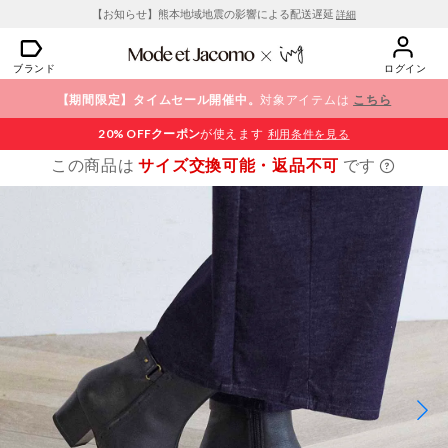
【お知らせ】熊本地域地震の影響による配送遅延
詳細
ブランド
ログイン
【期間限定】タイムセール開催中。
対象アイテムは
こちら
20% OFF
クーポン
が使えます
利用条件を見る
この商品は
サイズ交換可能・返品不可
です