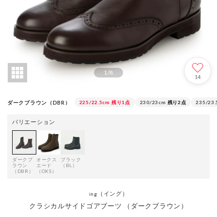
1
/
8
14
ダークブラウン（DBR）
225/22.5cm
残り1点
230/23cm
残り2点
235/23
バリエーション
ダークブ
オークス
ブラック
ラウン
エード
（BL）
（DBR）
（OKS）
（イング）
ing
クラシカルサイドゴアブーツ （ダークブラウン）