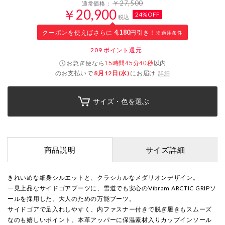
￥27,500
通常価格：
￥20,900
24%OFF
税込
クーポンを使えばさらに
4,180
円引き！
※適用条件
209
ポイント還元
お急ぎ便なら
以内
15時間45分39秒
のお支払いで
8月12日(水)
にお届け
詳細
サイズ・色を選ぶ
商品説明
サイズ詳細
きれいめな細身シルエットと、クラシカルなメダリオンデザイン。
一見上品なサイドゴアブーツに、雪道でも安心のVibram ARCTIC GRIPソ
ールを採用した、大人のための万能ブーツ。
サイドゴアで足入れしやすく、内ファスナー付きで脱ぎ履きもスムーズ
なのも嬉しいポイント。本革アッパーに保温素材入りカップインソール