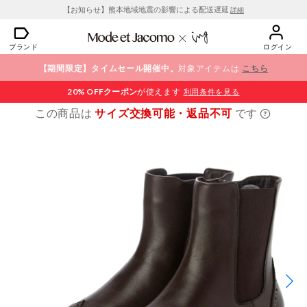
【お知らせ】熊本地域地震の影響による配送遅延
詳細
ブランド
ログイン
【期間限定】タイムセール開催中。
対象アイテムは
こちら
20% OFF
クーポン
が使えます
利用条件を見る
この商品は
サイズ交換可能・返品不可
です