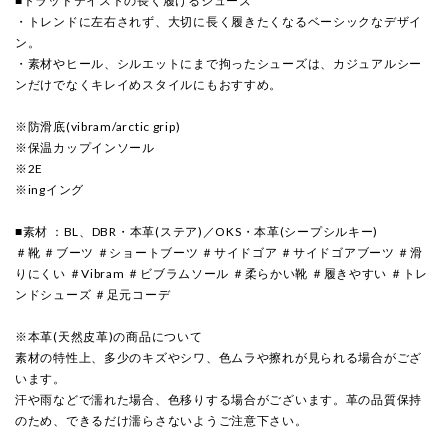
■トラッドテイストの長く履けるシューズ
・トレンドに左右されず、大切に長く履きたくなるベーシックなデザイ
ン。
・素材やヒール、シルエットにまで拘ったシューズは、カジュアルシー
ンだけでなくキレイめスタイルにもおすすめ。
※防滑底(vibram/arctic grip)
※保温カップインソール
※2E
※ingイング
■素材 ：BL、DBR・本革(ステア)／OKS・本革(シープシルキー)
＃靴 ＃ブーツ ＃ショートブーツ ＃サイドゴア ＃サイドゴアブーツ ＃滑
りにくい ＃Vibram ＃ビブラムソール ＃柔らかい靴 ＃履きやすい ＃トレ
ンドシューズ ＃足元コーデ
※本革(天然皮革)の商品について
素材の特性上、多少のキズやシワ、色ムラや擦れが見られる場合がござ
います。
汗や雨などで濡れた場合、色移りする場合がございます。革の品質保持
のため、できるだけ濡らさないようご注意下さい。