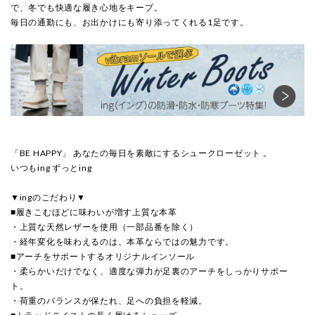
で、冬でも快適な履き心地をキープ。
毎日の通勤にも、お出かけにも寄り添ってくれる1足です。
「BE HAPPY」 あなたの毎日を素敵にするシュークローゼット 。
いつもing ずっとing
▼ingのこだわり▼
■履きこむほどに味わいが増す上質な本革
・上質な天然レザーを使用（一部品番を除く）
・経年変化を味わえるのは、本革ならではの魅力です。
■アーチをサポートするオリジナルインソール
・柔らかいだけでなく、適度な弾力が足裏のアーチをしっかりサポー
ト。
・荷重のバランスが保たれ、足への負担を軽減。