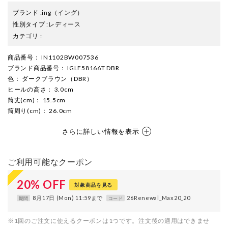
ブランド
:
ing
（イング）
性別タイプ
:
レディース
カテゴリ
:
商品番号
： IN1102BW007536
ブランド商品番号
： IGLF58166T DBR
色
： ダークブラウン（DBR）
ヒールの高さ
： 3.0cm
筒丈(cm)
： 15.5cm
筒周り(cm)
： 26.0cm
さらに詳しい情報を表示
ご利用可能なクーポン
20
%
OFF
対象商品を見る
8月17日 (Mon) 11:59まで
26Renewal_Max20_20
期間
コード
※1回のご注文に使えるクーポンは1つです。注文後の適用はできませ