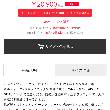
￥20,900
17%OFF
税込
クーポンを使えばさらに
4,180
円引き！
※適用条件
209
ポイント還元
お急ぎ便なら
以内
19時間06分19秒
のお支払いで
8月12日(水)
にお届け
詳細
サイズ・色を選ぶ
商品説明
サイズ詳細
まるでダウンジャケットのような、あたたかく軽やかな履き心地。
キルティング×保温ライニングで寒さに強く、Vibram社の「ARCTIC
GRIP」ソールで雪道も安心。防撥水透湿素材と止水ファスナーで、天気
を選ばず快適に使用できます。
脱ぎ履きしやすいセンターファスナーや、合わせやすい丈感も嬉しいポ
イント。冬のカジュアルスタイルに、街中で軽快に溶け込む万能ショー