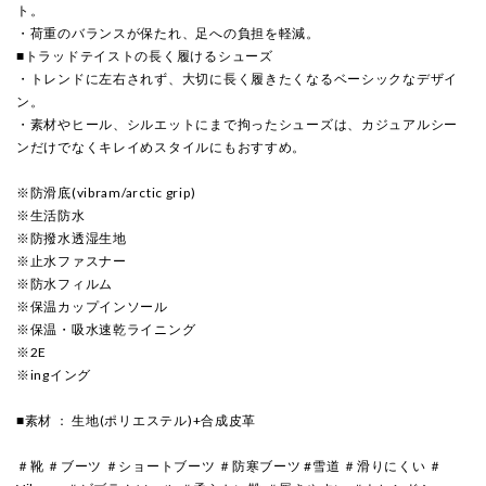
ト。
・荷重のバランスが保たれ、足への負担を軽減。
■トラッドテイストの長く履けるシューズ
・トレンドに左右されず、大切に長く履きたくなるベーシックなデザイ
ン。
・素材やヒール、シルエットにまで拘ったシューズは、カジュアルシー
ンだけでなくキレイめスタイルにもおすすめ。
※防滑底(vibram/arctic grip)
※生活防水
※防撥水透湿生地
※止水ファスナー
※防水フィルム
※保温カップインソール
※保温・吸水速乾ライニング
※2E
※ingイング
■素材 ： 生地(ポリエステル)+合成皮革
＃靴 ＃ブーツ ＃ショートブーツ ＃防寒ブーツ #雪道 ＃滑りにくい ＃