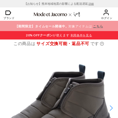
【お知らせ】熊本地域地震の影響による配送遅延
詳細
ブランド
ログイン
【期間限定】タイムセール開催中。
対象アイテムは
こちら
20% OFF
クーポン
が使えます
利用条件を見る
この商品は
サイズ交換可能・返品不可
です