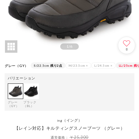
1
/
6
8
グレー（GY）
S/22.5cm
残り2点
M/23.5cm
×
L/24.5cm
×
LL/25cm
残
バリエーション
グレー
ブラック
（GY）
（BL）
（イング）
ing
【レイン対応】キルティングスノーブーツ （グレー）
￥25,300
通常価格：