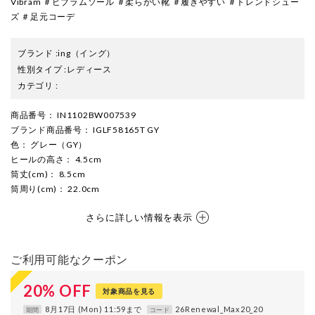
Vibram ＃ビブラムソール ＃柔らかい靴 ＃履きやすい ＃トレンドシュー
ズ ＃足元コーデ
ブランド
:
ing
（イング）
性別タイプ
:
レディース
カテゴリ
:
商品番号
： IN1102BW007539
ブランド商品番号
： IGLF58165T GY
色
： グレー（GY）
ヒールの高さ
： 4.5cm
筒丈(cm)
： 8.5cm
筒周り(cm)
： 22.0cm
さらに詳しい情報を表示
ご利用可能なクーポン
20
%
OFF
対象商品を見る
8月17日 (Mon) 11:59まで
26Renewal_Max20_20
期間
コード