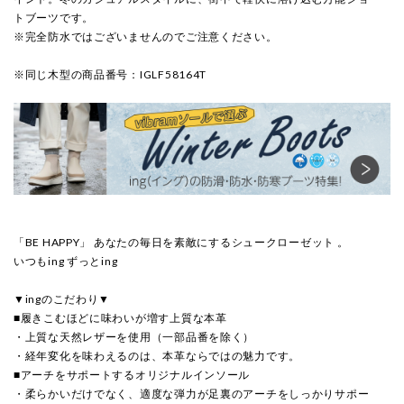
トブーツです。
※完全防水ではございませんのでご注意ください。
※同じ木型の商品番号：IGLF58164T
「BE HAPPY」 あなたの毎日を素敵にするシュークローゼット 。
いつもing ずっとing
▼ingのこだわり▼
■履きこむほどに味わいが増す上質な本革
・上質な天然レザーを使用（一部品番を除く）
・経年変化を味わえるのは、本革ならではの魅力です。
■アーチをサポートするオリジナルインソール
・柔らかいだけでなく、適度な弾力が足裏のアーチをしっかりサポー