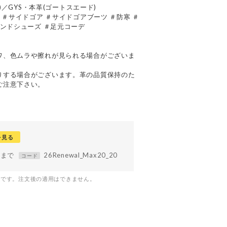
ア)／GYS・本革(ゴートスエード)
 ＃サイドゴア ＃サイドゴアブーツ ＃防寒 ＃
レンドシューズ ＃足元コーデ
て
ワ、色ムラや擦れが見られる場合がございま
りする場合がございます。革の品質保持のた
ご注意下さい。
を見る
59まで
26Renewal_Max20_20
コード
つです。注文後の適用はできません。