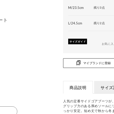
M/23.5cm
残り3点
ート
L/24.5cm
残り2点
サイズガイド
お気に入
マイブランドに登録
商品説明
サイズ
人気の定番サイドゴアブーツが
グリップ力のある厚めソールに
っかり安定。短め丈で秋から冬
る