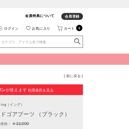
会員特典について
会員登録
ログイン
お気に入り
カート
0
[ 前に戻る ]
ポン
が使えます
利用条件を見る
ing
（イング）
ドゴアブーツ （ブラック）
￥22,000
常価格：