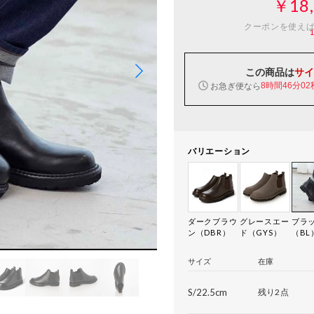
￥18,
クーポンを使え
この商品は
サイ
お急ぎ便なら
8時間46分01
バリエーション
ダークブラウ
グレースエー
ブラ
ン（DBR）
ド（GYS）
（BL
サイズ
在庫
S/22.5cm
残り2点