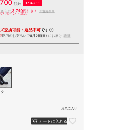
700
15%OFF
税込
3,740
ばさらに
円引き！
※適用条件
187
ポイント還元
ズ交換可能・返品不可
です
以内
のお支払いで
8月9日(日)
にお届け
詳細
秒
ック
）
お気に入り
カートに入れる