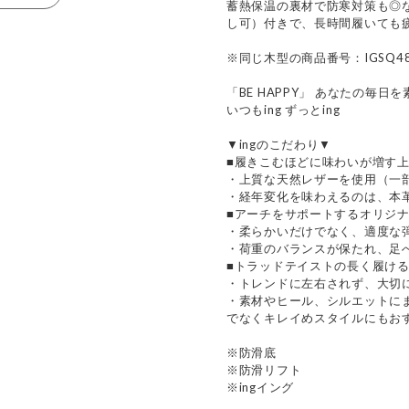
蓄熱保温の裏材で防寒対策も◎
し可）付きで、長時間履いても
※同じ木型の商品番号：IGSQ48
「BE HAPPY」 あなたの毎
いつもing ずっとing
▼ingのこだわり▼
■履きこむほどに味わいが増す
・上質な天然レザーを使用（一
・経年変化を味わえるのは、本
■アーチをサポートするオリジ
・柔らかいだけでなく、適度な
・荷重のバランスが保たれ、足
■トラッドテイストの長く履け
・トレンドに左右されず、大切
・素材やヒール、シルエットに
でなくキレイめスタイルにもお
※防滑底
※防滑リフト
※ingイング