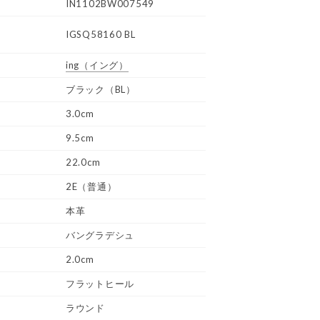
IN1102BW007549
IGSQ58160 BL
ing
（イング）
ブラック（BL）
3.0cm
9.5cm
22.0cm
2E（普通）
本革
バングラデシュ
2.0cm
フラットヒール
ラウンド