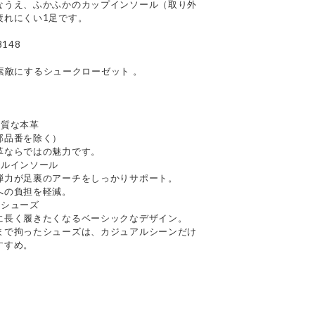
なうえ、ふかふかのカップインソール（取り外
疲れにくい1足です。
148
日を素敵にするシュークローゼット 。
上質な本革
部品番を除く）
革ならではの魅力です。
ナルインソール
弾力が足裏のアーチをしっかりサポート。
への負担を軽減。
るシューズ
に長く履きたくなるベーシックなデザイン。
まで拘ったシューズは、カジュアルシーンだけ
すすめ。