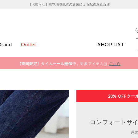
【お知らせ】熊本地域地震の影響による配送遅延
詳細
Brand
Outlet
SHOP LIST
【期間限定】タイムセール開催中。
対象アイテムは
こちら
20% OFF
クー
コンフォートサイ
通