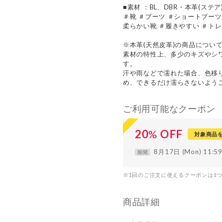
■素材 ：BL、DBR・本革(ステ
＃靴 ＃ブーツ ＃ショートブーツ
柔らかい靴 ＃履きやすい ＃ト
※本革(天然皮革)の商品につい
素材の特性上、多少のキズやシ
す。
汗や雨などで濡れた場合、色移
め、できるだけ濡らさないよう
ご利用可能なクーポン
20
%
OFF
対象商品
8月17日 (Mon) 11:
期間
※1回のご注文に使えるクーポンは1
商品詳細