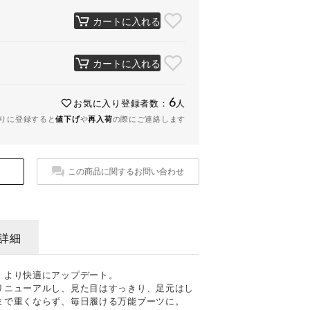
カートに入れる
カートに入れる
6
お気に入り登録者数：
人
りに登録すると
値下げ
や
再入荷
の際にご連絡します
この商品に関するお問い合わせ
詳細
、より快適にアップデート。
リニューアルし、見た目はすっきり、足元はし
まで重くならず、毎日履ける万能ブーツに。