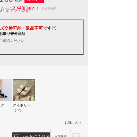
税込
2,640
ばさらに
円引き！
※適用条件
132
ポイント還元
ズ交換可能・返品不可
です
お取り寄せ商品
ご確認ください。
ック
アイボリー
）
（IV）
お気に入り
カートに入れる
店舗在庫