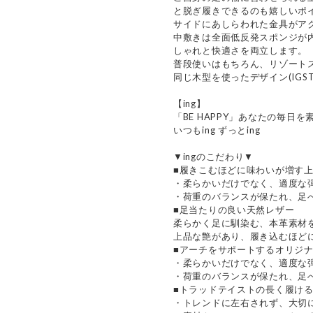
と脱ぎ履きできるのも嬉しいポ
サイドにあしらわれた金具がア
中敷きは全面低反発スポンジが
しゃれと快適さを両立します。
普段使いはもちろん、リゾート
同じ木型を使ったデザイン(IGST
【ing】
「BE HAPPY」あなたの毎日
いつもing ずっとing
▼ingのこだわり▼
■履きこむほどに味わいが増す
・柔らかいだけでなく、適度な
・荷重のバランスが保たれ、足
■足当たりの良い天然レザー
柔らかく足に馴染む、本革素材
上品な艶があり、履き込むほど
■アーチをサポートするオリジ
・柔らかいだけでなく、適度な
・荷重のバランスが保たれ、足
■トラッドテイストの長く履け
・トレンドに左右されず、大切