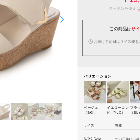
クーポンを使え
この商品は
サイ
お届け予定日はサイズ欄を
バリエーション
ベージュ
イエローコン
ブラ
（BG）
ビ（YLC）
（BL
サイズ
在庫
S/22.5cm
2〜7日後に出荷