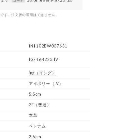
59まで
26Renewal_Max20_20
コード
つです。注文後の適用はできません。
IN1102BW007631
IGST64223 IV
ing
（イング）
アイボリー（IV）
5.5cm
2E（普通）
本革
ベトナム
2.5cm