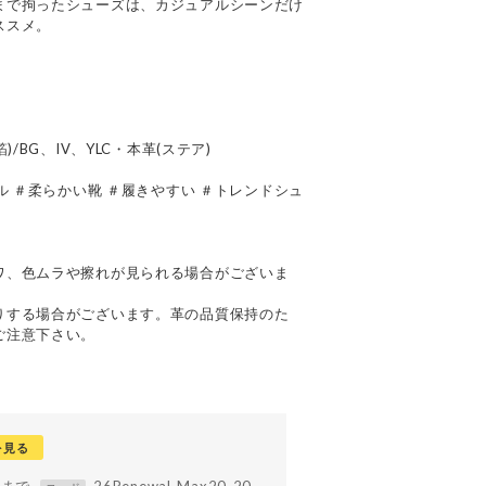
まで拘ったシューズは、カジュアルシーンだけ
ススメ。
/BG、IV、YLC・本革(ステア)
ル ＃柔らかい靴 ＃履きやすい ＃トレンドシュ
て
ワ、色ムラや擦れが見られる場合がございま
りする場合がございます。革の品質保持のた
ご注意下さい。
を見る