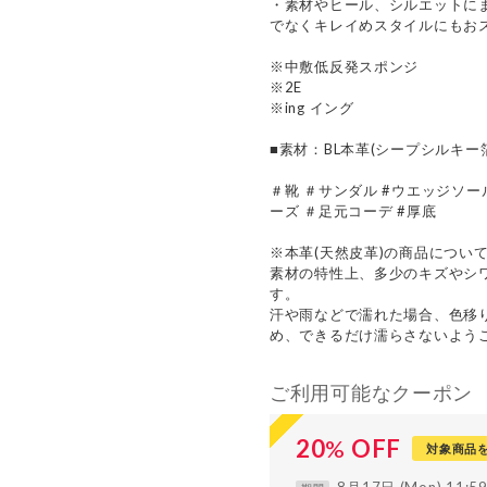
・素材やヒール、シルエットに
でなくキレイめスタイルにもお
※中敷低反発スポンジ
※2E
※ing イング
■素材：BL本革(シープシルキー箔)
＃靴 ＃サンダル #ウエッジソー
ーズ ＃足元コーデ #厚底
※本革(天然皮革)の商品につい
素材の特性上、多少のキズやシ
す。
汗や雨などで濡れた場合、色移
め、できるだけ濡らさないよう
ご利用可能なクーポン
20
%
OFF
対象商品