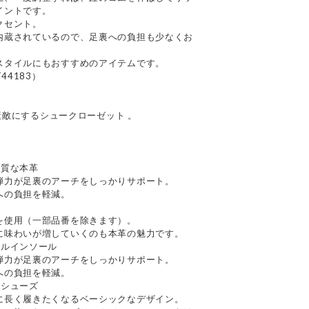
イントです。
クセント。
内蔵されているので、足裏への負担も少なくお
スタイルにもおすすめのアイテムです。
44183）
を素敵にするシュークローゼット 。
上質な本革
弾力が足裏のアーチをしっかりサポート。
への負担を軽減。
を使用（一部品番を除きます）。
に味わいが増していくのも本革の魅力です。
ナルインソール
弾力が足裏のアーチをしっかりサポート。
への負担を軽減。
るシューズ
に長く履きたくなるベーシックなデザイン。