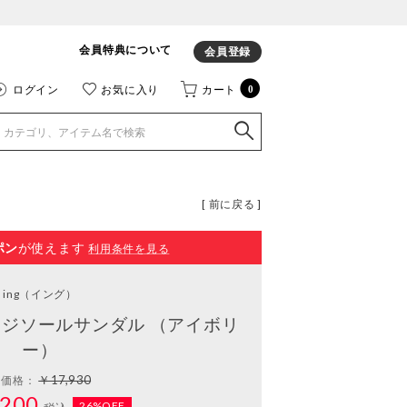
会員特典について
会員登録
ログイン
お気に入り
カート
0
[ 前に戻る ]
ポン
が使えます
利用条件を見る
ing
（イング）
ジソールサンダル （アイボリ
ー）
￥17,930
常価格：
200
26%OFF