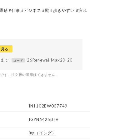
通勤 #仕事 #ビジネス #靴 #歩きやすい #疲れ
を見る
59まで
26Renewal_Max20_20
コード
つです。注文後の適用はできません。
IN1102BW007749
IGYN64250 IV
ing
（イング）