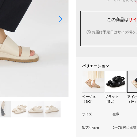
この商品は
サイ
お届け予定日はサイズ欄を
バリエーション
ベージュ
ブラック
アイ
（BG）
（BL）
（IV
サイズ
在庫
S/22.5cm
2〜7日後に出荷