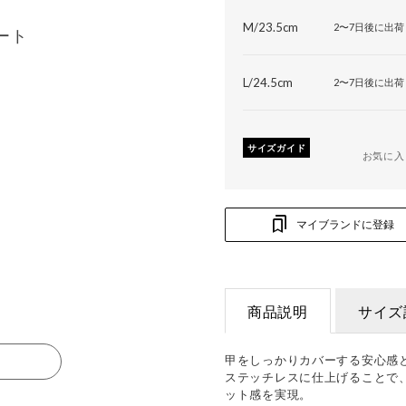
M/23.5cm
2〜7日後に出荷
ート
L/24.5cm
2〜7日後に出荷
サイズガイド
お気に入
マイブランドに登録
商品説明
サイズ
甲をしっかりカバーする安心感
る
ステッチレスに仕上げることで
ット感を実現。