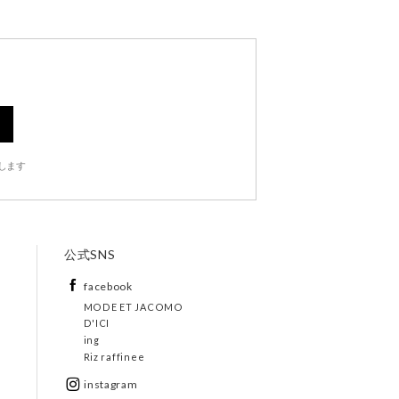
します
公式SNS
facebook
MODE ET JACOMO
D'ICI
ing
Riz raffinee
instagram