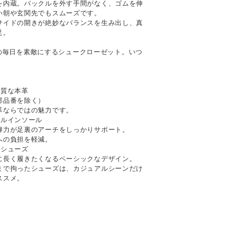
を内蔵。バックルを外す手間がなく、ゴムを伸
い朝や玄関先でもスムーズです。
サイドの開きが絶妙なバランスを生み出し、真
足。
なたの毎日を素敵にするシュークローゼット。いつ
上質な本革
部品番を除く）
革ならではの魅力です。
ナルインソール
弾力が足裏のアーチをしっかりサポート。
への負担を軽減。
るシューズ
に長く履きたくなるベーシックなデザイン。
まで拘ったシューズは、カジュアルシーンだけ
ススメ。