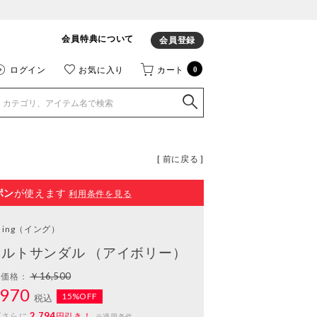
会員特典について
会員登録
ログイン
お気に入り
カート
0
[ 前に戻る ]
ポン
が使えます
利用条件を見る
ing
（イング）
ルトサンダル （アイボリー）
￥16,500
常価格：
970
15%OFF
税込
2,794
ばさらに
円引き！
※適用条件