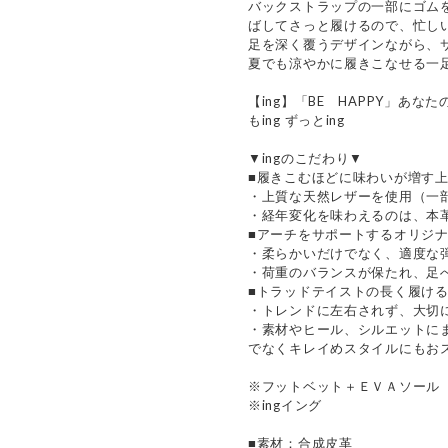
バックストラップの一部にゴム
ばしてさっと履けるので、忙し
足を深く覆うデザインながら、
夏でも涼やかに履きこなせる一
【ing】「BE HAPPY」あ
もing ずっとing
▼ingのこだわり▼
■履きこむほどに味わいが増す
・上質な天然レザーを使用（一
・経年変化を味わえるのは、本
■アーチをサポートするオリジ
・柔らかいだけでなく、適度な
・荷重のバランスが保たれ、足
■トラッドテイストの長く履け
・トレンドに左右されず、大切
・素材やヒール、シルエットに
でなくキレイめスタイルにもお
※フットベット＋ＥＶＡソール
※ingイング
■素材：合成皮革