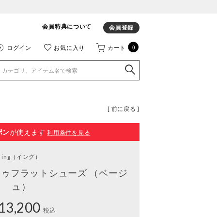
会員特典について
会員登録
ログイン
お気に入り
カート
0
[ 前に戻る ]
ポン
が使えます
利用条件を見る
ing
（イング）
ゥフラットシューズ （ベージ
ュ）
13,200
税込