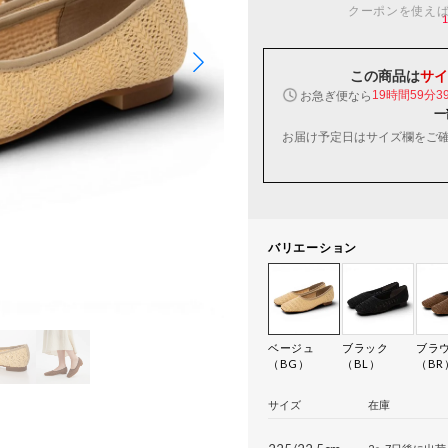
クーポンを使え
この商品は
サイ
お急ぎ便なら
19時間59分3
一
お届け予定日はサイズ欄をご
バリエーション
ベージュ
ブラック
ブラ
（BG）
（BL）
（BR
サイズ
在庫