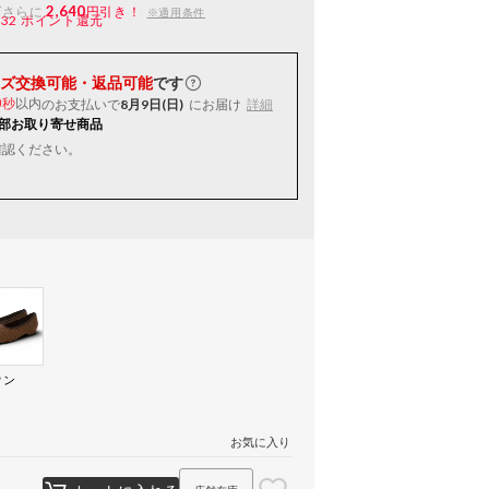
2,640
ばさらに
円引き！
※適用条件
132
ポイント還元
ズ交換可能・返品可能
です
以内
のお支払いで
8月9日(日)
にお届け
詳細
9秒
部お取り寄せ商品
確認ください。
ウン
）
お気に入り