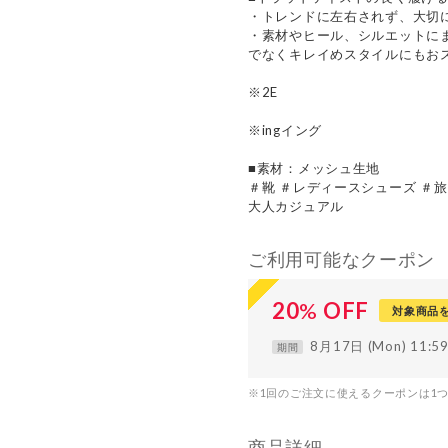
・トレンドに左右されず、大切
・素材やヒール、シルエットに
でなくキレイめスタイルにもお
※2E
※ingイング
■素材：メッシュ生地
＃靴 ＃レディースシューズ ＃旅
大人カジュアル
ご利用可能なクーポン
20
%
OFF
対象商品
8月17日 (Mon) 11:
期間
※1回のご注文に使えるクーポンは1
商品詳細