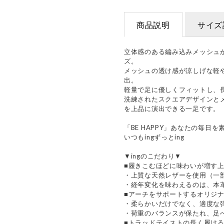
商品説明
サイズ
立体感のある編み込みメッシュ
ズ。
メッシュの透け感が涼しげな軽
出。
軽量で足に優しくフィットし、
洗練されたスクエアデザインと
を上品に演出できる一足です。
「BE HAPPY」あなたの毎日
いつもingずっとing
▼ingのこだわり▼
■履きこむほどに味わいが増す
・上質な天然レザーを使用（一
・経年変化を味わえるのは、本
■アーチをサポートするオリジ
・柔らかいだけでなく、適度な
・荷重のバランスが保たれ、足
■トラッドテイストの長く履け