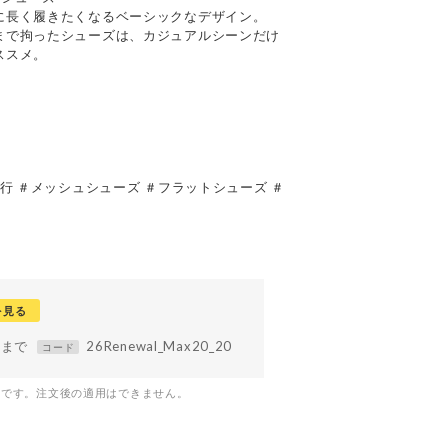
に長く履きたくなるベーシックなデザイン。
まで拘ったシューズは、カジュアルシーンだけ
ススメ。
行 ＃メッシュシューズ ＃フラットシューズ ＃
を見る
59まで
26Renewal_Max20_20
コード
つです。注文後の適用はできません。