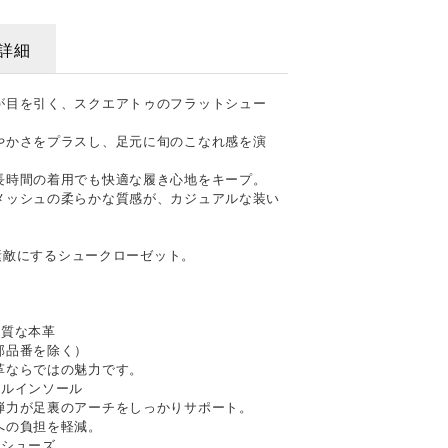
詳細
が目を引く、スクエアトゥのフラットシュー
やかさをプラスし、足元に旬のこなれ感を演
長時間の着用でも快適な履き心地をキープ。
メッシュの柔らかな質感が、カジュアルな装い
を素敵にするシュークローゼット。
上質な本革
部品番を除く）
革ならではの魅力です。
ナルインソール
弾力が足裏のアーチをしっかりサポート。
への負担を軽減。
るシューズ