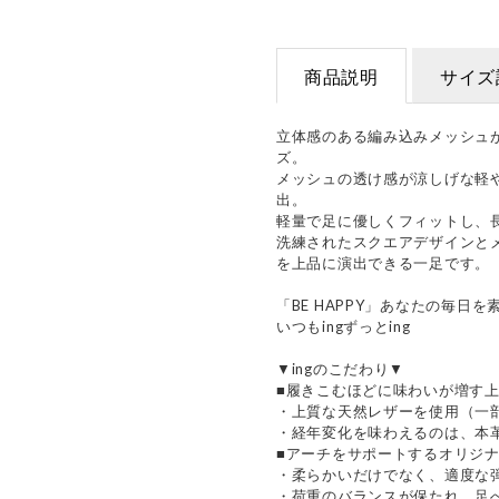
商品説明
サイズ
立体感のある編み込みメッシュ
ズ。
メッシュの透け感が涼しげな軽
出。
軽量で足に優しくフィットし、
洗練されたスクエアデザインと
を上品に演出できる一足です。
「BE HAPPY」あなたの毎日
いつもingずっとing
▼ingのこだわり▼
■履きこむほどに味わいが増す
・上質な天然レザーを使用（一
・経年変化を味わえるのは、本
■アーチをサポートするオリジ
・柔らかいだけでなく、適度な
・荷重のバランスが保たれ、足