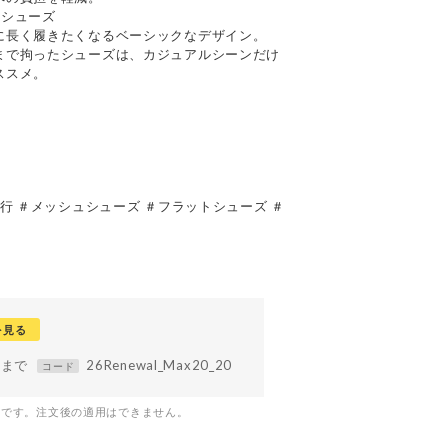
るシューズ
に長く履きたくなるベーシックなデザイン。
まで拘ったシューズは、カジュアルシーンだけ
ススメ。
行 ＃メッシュシューズ ＃フラットシューズ ＃
を見る
59まで
26Renewal_Max20_20
コード
つです。注文後の適用はできません。