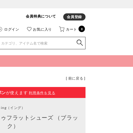
会員特典について
会員登録
ログイン
お気に入り
カート
0
[ 前に戻る ]
ポン
が使えます
利用条件を見る
ing
（イング）
ゥフラットシューズ （ブラッ
ク）