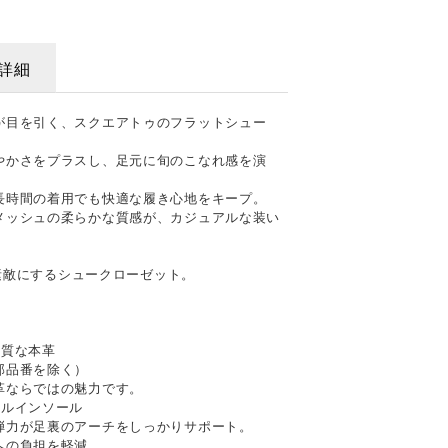
詳細
が目を引く、スクエアトゥのフラットシュー
やかさをプラスし、足元に旬のこなれ感を演
長時間の着用でも快適な履き心地をキープ。
メッシュの柔らかな質感が、カジュアルな装い
を素敵にするシュークローゼット。
上質な本革
部品番を除く）
革ならではの魅力です。
ナルインソール
弾力が足裏のアーチをしっかりサポート。
への負担を軽減。