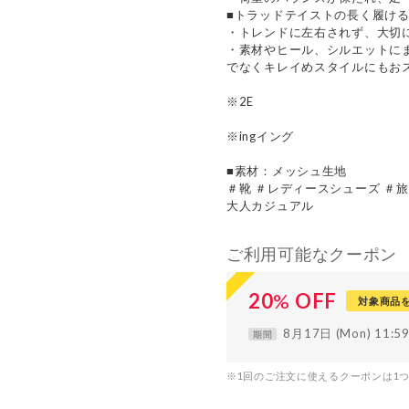
■トラッドテイストの長く履け
・トレンドに左右されず、大切
・素材やヒール、シルエットに
でなくキレイめスタイルにもお
※2E
※ingイング
■素材：メッシュ生地
＃靴 ＃レディースシューズ ＃旅
大人カジュアル
ご利用可能なクーポン
20
%
OFF
対象商品
8月17日 (Mon) 11:
期間
※1回のご注文に使えるクーポンは1