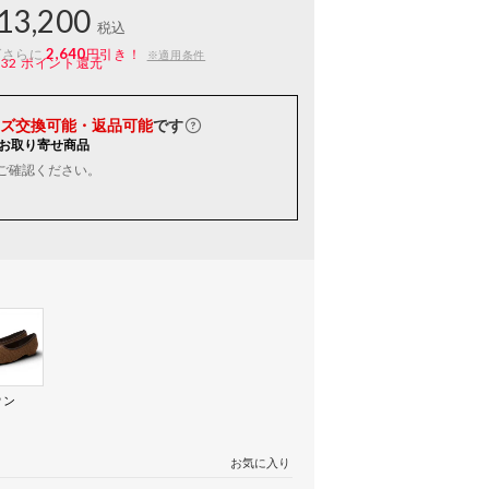
13,200
税込
2,640
ばさらに
円引き！
※適用条件
132
ポイント還元
ズ交換可能・返品可能
です
お取り寄せ商品
ご確認ください。
ウン
）
お気に入り