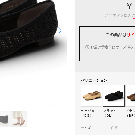
￥
クーポンを使え
この商品は
サイ
お届け予定日はサイズ欄を
バリエーション
ベージュ
ブラック
ブラ
（BG）
（BL）
（BR
サイズ
在庫