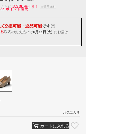
3,300
ばさらに
円引き！
※適用条件
165
ポイント還元
ズ交換可能・返品可能
です
以内
のお支払いで
8月11日(火)
にお届け
5秒
ク
）
お気に入り
カートに入れる