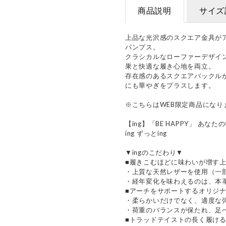
商品説明
サイズ
上品な光沢感のスクエア金具が
パンプス。
クラシカルなローファーデザイン
果と快適な履き心地を両立。
存在感のあるスクエアバックル
にも華やぎをプラスします。
※こちらはWEB限定商品になり
【ing】「BE HAPPY」 
ing ずっとing
▼ingのこだわり▼
■履きこむほどに味わいが増す
・上質な天然レザーを使用（一
・経年変化を味わえるのは、本
■アーチをサポートするオリジ
・柔らかいだけでなく、適度な
・荷重のバランスが保たれ、足
■トラッドテイストの長く履け