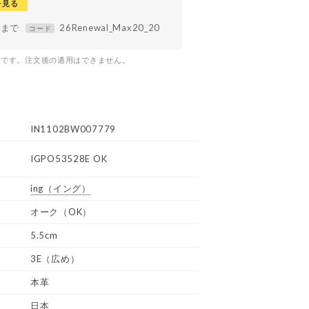
を見る
59まで
26Renewal_Max20_20
コード
つです。注文後の適用はできません。
IN1102BW007779
IGPO53528E OK
ing
（イング）
オーク（OK）
5.5cm
3E（広め）
本革
日本