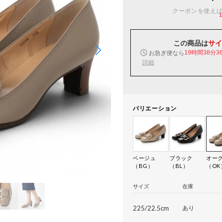
クーポンを使え
この商品は
サイ
お急ぎ便なら
19時間38分3
詳細
バリエーション
ベージュ
ブラック
オー
（BG）
（BL）
（OK
サイズ
在庫
225/22.5cm
あり