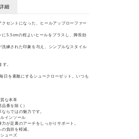
詳細
アクセントになった、ヒールアップローファー
に5.5cmの程よいヒールをプラスし、脚長効
が洗練された印象を与え、シンプルなスタイル
ます。
あなたの毎日を素敵にするシュークローゼット。いつも
上質な本革
部品番を除く）
革ならではの魅力です。
ナルインソール
弾力が足裏のアーチをしっかりサポート。
への負担を軽減。
るシューズ