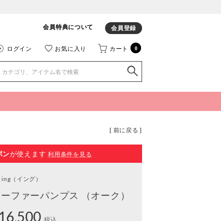
会員特典について
会員登録
ログイン
お気に入り
カート
0
[ 前に戻る ]
ポン
が使えます
利用条件を見る
ing
（イング）
ーファーパンプス （オーク）
16,500
税込