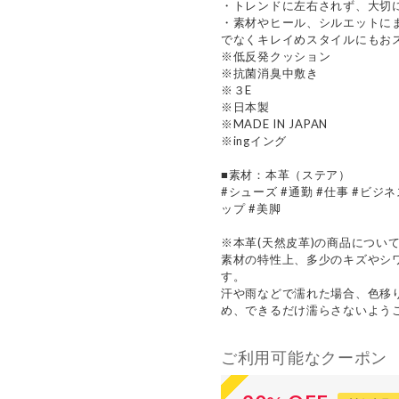
・トレンドに左右されず、大切
・素材やヒール、シルエットに
でなくキレイめスタイルにもお
※低反発クッション
※抗菌消臭中敷き
※３E
※日本製
※MADE IN JAPAN
※ingイング
■素材：本革（ステア）
#シューズ #通勤 #仕事 #ビジ
ップ #美脚
※本革(天然皮革)の商品につい
素材の特性上、多少のキズやシ
す。
汗や雨などで濡れた場合、色移
め、できるだけ濡らさないよう
ご利用可能なクーポン