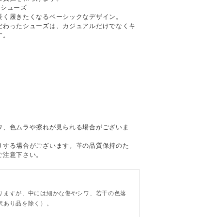
るシューズ
長く履きたくなるベーシックなデザイン。
だわったシューズは、カジュアルだけでなくキ
す。
て
ワ、色ムラや擦れが見られる場合がございま
りする場合がございます。革の品質保持のた
ご注意下さい。
。
りますが、中には細かな傷やシワ、若干の色落
訳あり品を除く）。