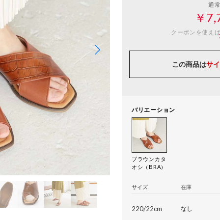
通
￥7,
クーポンを使え
この商品は
サイ
バリエーション
ブラウンカタ
オシ（BRA）
サイズ
在庫
220/22cm
なし