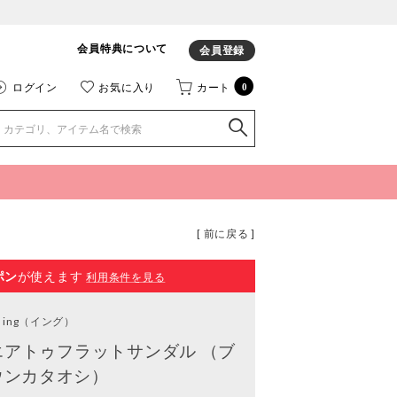
会員特典について
会員登録
ログイン
お気に入り
カート
0
[ 前に戻る ]
ポン
が使えます
利用条件を見る
ing
（イング）
エアトゥフラットサンダル （ブ
ウンカタオシ）