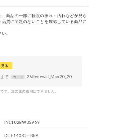
め、商品の一部に軽度の擦れ・汚れなどが見ら
上品質に問題のないことを確認している商品に
さい。
を見る
59まで
26Renewal_Max20_20
コード
つです。注文後の適用はできません。
IN1102BW05969
IGLF14032E BRA