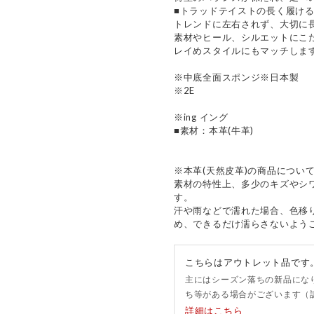
■トラッドテイストの長く履け
トレンドに左右されず、大切に
素材やヒール、シルエットにこ
レイめスタイルにもマッチしま
※中底全面スポンジ※日本製
※2E
※ing イング
■素材：本革(牛革)
※本革(天然皮革)の商品につい
素材の特性上、多少のキズやシ
す。
汗や雨などで濡れた場合、色移
め、できるだけ濡らさないよう
こちらはアウトレット品です
主にはシーズン落ちの新品にな
ち等がある場合がございます（
詳細はこちら