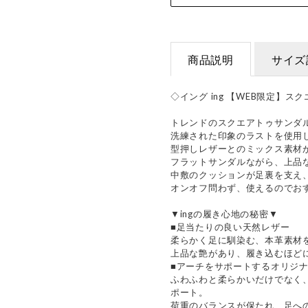
商品説明
サイズ
◇イング ing 【WEB限定】
トレンドのスクエアトゥサンダ
洗練された印象のラストを使用
型押しレザーとのミックス素材
フラットサンダルながら、上品
中敷のクッションが足裏を支え
オンオフ問わず、使えるのでお
▼ingの履き心地の秘密▼
■足当たりの良い天然レザー
柔らかく足に馴染む、本革素材
上品な艶があり、履き込むほど
■アーチをサポートするオリジ
ふわふわと柔らかいだけでなく
ポート。
荷重のバランスが保たれ、足へ