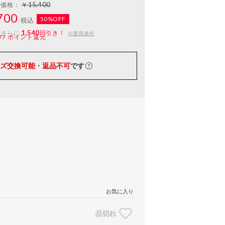
￥15,400
常価格：
700
50%OFF
税込
1,540
ばさらに
円引き！
※適用条件
77
ポイント還元
ズ交換可能・返品不可
です
お気に入り
品切れ