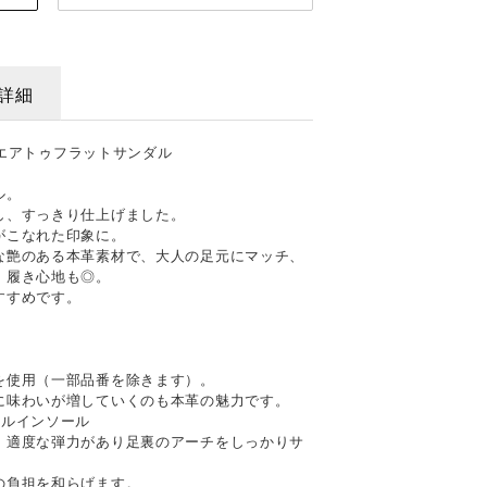
詳細
スクエアトゥフラットサンダル
ル。
し、すっきり仕上げました。
がこなれた印象に。
な艶のある本革素材で、大人の足元にマッチ、
、履き心地も◎。
すすめです。
を使用（一部品番を除きます）。
に味わいが増していくのも本革の魅力です。
ナルインソール
、適度な弾力があり足裏のアーチをしっかりサ
の負担を和らげます。