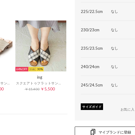
225/22.5cm
なし
230/23cm
なし
235/23.5cm
なし
240/24cm
なし
64%
30
ing
スクエアトゥフラットサンダル （アイボリーカタオシ）
スクエアトゥフラットサンダル （ブラックキジ）
245/24.5cm
なし
00
￥5,500
￥15,400
サイズガイド
お気に入
マイブランドに登録