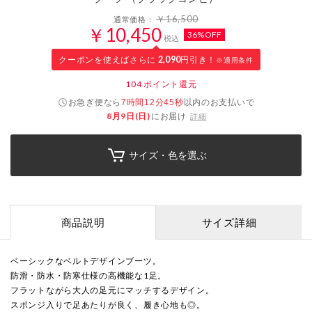
￥16,500
通常価格：
￥10,450
36%OFF
税込
クーポンを使えばさらに
2,090
円引き！
※適用条件
104
ポイント還元
お急ぎ便なら
以内
のお支払いで
7時間12分44秒
8月9日(日)
にお届け
詳細
サイズ・色を選ぶ
商品説明
サイズ詳細
ベーシックなベルトデザインブーツ。
防滑・防水・防寒仕様の高機能な1足。
フラットながら大人の足元にマッチするデザイン。
スポンジ入りで足あたりが良く、履き心地も◎。