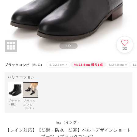
1
/
7
20
ブラックコンビ（BLC）
S/22.5cm
×
M/23.5cm
残り1点
L/24.5cm
×
L
バリエーション
ブラック
ブラック
（BL）
コンビ
（BLC）
（イング）
ing
【レイン対応】【防滑・防水・防寒】ベルトデザインショート
ブーツ （ブラックコンビ）