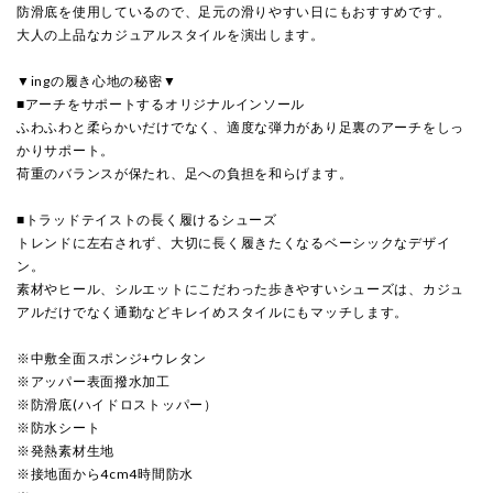
防滑底を使用しているので、足元の滑りやすい日にもおすすめです。
大人の上品なカジュアルスタイルを演出します。
▼ingの履き心地の秘密▼
■アーチをサポートするオリジナルインソール
ふわふわと柔らかいだけでなく、適度な弾力があり足裏のアーチをしっ
かりサポート。
荷重のバランスが保たれ、足への負担を和らげます。
■トラッドテイストの長く履けるシューズ
トレンドに左右されず、大切に長く履きたくなるベーシックなデザイ
ン。
素材やヒール、シルエットにこだわった歩きやすいシューズは、カジュ
アルだけでなく通勤などキレイめスタイルにもマッチします。
※中敷全面スポンジ+ウレタン
※アッパー表面撥水加工
※防滑底(ハイドロストッパー）
※防水シート
※発熱素材生地
※接地面から4cm4時間防水