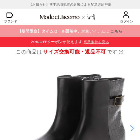
【お知らせ】熊本地域地震の影響による配送遅延
詳細
ブランド
ログイン
【期間限定】タイムセール開催中。
対象アイテムは
こちら
20% OFF
クーポン
が使えます
利用条件を見る
この商品は
サイズ交換可能・返品不可
です