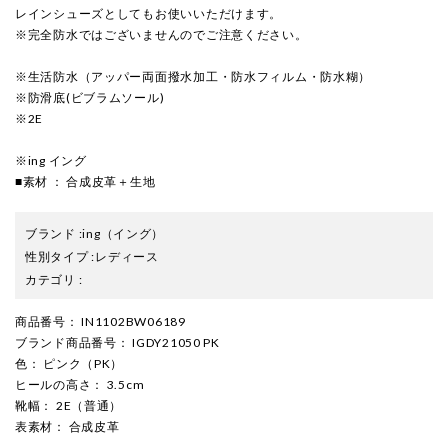
レインシューズとしてもお使いいただけます。
※完全防水ではございませんのでご注意ください。
※生活防水（アッパー両面撥水加工・防水フィルム・防水糊）
※防滑底(ビブラムソール)
※2E
※ing イング
■素材 ： 合成皮革＋生地
ブランド
:
ing
（イング）
性別タイプ
:
レディース
カテゴリ
:
商品番号
： IN1102BW06189
ブランド商品番号
： IGDY21050 PK
色
： ピンク（PK）
ヒールの高さ
： 3.5cm
靴幅
： 2E（普通）
表素材
： 合成皮革