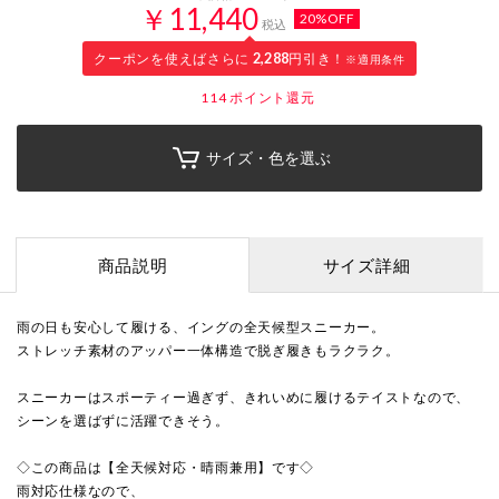
￥11,440
20%OFF
税込
クーポンを使えばさらに
2,288
円引き！
※適用条件
114
ポイント還元
サイズ・色を選ぶ
商品説明
サイズ詳細
雨の日も安心して履ける、イングの全天候型スニーカー。
ストレッチ素材のアッパー一体構造で脱ぎ履きもラクラク。
スニーカーはスポーティー過ぎず、きれいめに履けるテイストなので、
シーンを選ばずに活躍できそう。
◇この商品は【全天候対応・晴雨兼用】です◇
雨対応仕様なので、