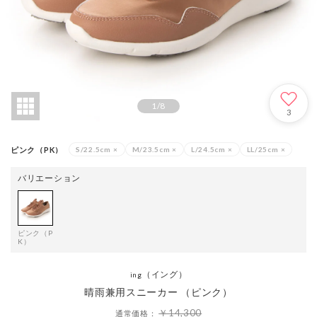
1
/
8
3
ピンク（PK）
S/22.5cm
×
M/23.5cm
×
L/24.5cm
×
LL/25cm
×
バリエーション
ピンク（P
K）
（イング）
ing
晴雨兼用スニーカー （ピンク）
￥14,300
通常価格：