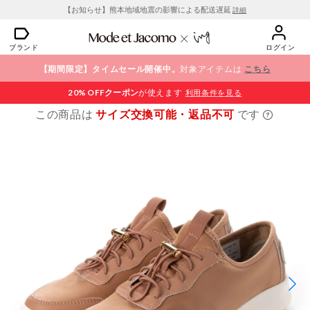
【お知らせ】熊本地域地震の影響による配送遅延
詳細
ブランド
ログイン
【期間限定】タイムセール開催中。
対象アイテムは
こちら
20% OFF
クーポン
が使えます
利用条件を見る
この商品は
サイズ交換可能・返品不可
です