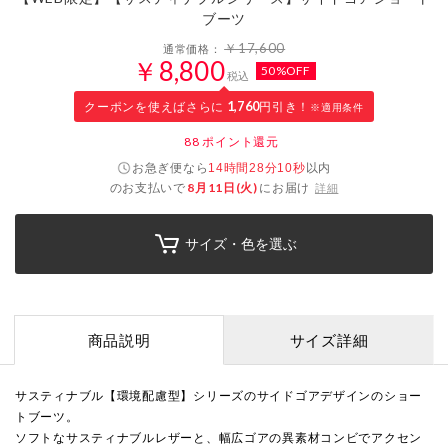
ブーツ
￥17,600
通常価格：
￥8,800
50%OFF
税込
クーポンを使えばさらに
1,760
円引き！
※適用条件
88
ポイント還元
お急ぎ便なら
以内
14時間28分09秒
のお支払いで
8月11日(火)
にお届け
詳細
サイズ・色を選ぶ
商品説明
サイズ詳細
サスティナブル【環境配慮型】シリーズのサイドゴアデザインのショー
トブーツ。
ソフトなサスティナブルレザーと、幅広ゴアの異素材コンビでアクセン