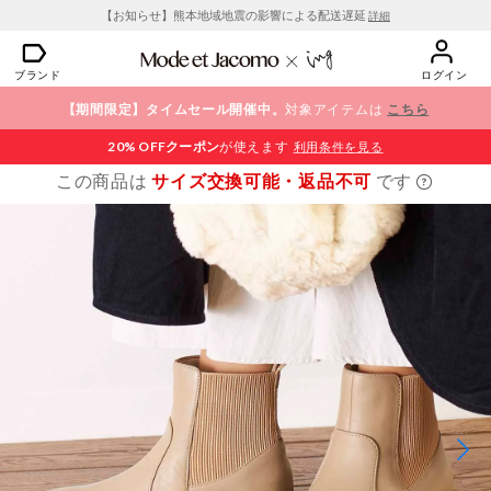
【お知らせ】熊本地域地震の影響による配送遅延
詳細
ブランド
ログイン
【期間限定】タイムセール開催中。
対象アイテムは
こちら
20% OFF
クーポン
が使えます
利用条件を見る
この商品は
サイズ交換可能・返品不可
です