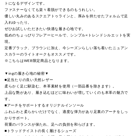
トになるデザインです。
ファスナーなくても楽々着脱ができるのもうれしい。
優しい丸みのあるスクエアトゥラインと、厚みを持たせたフォルムで足
入れゆったり。
ぜひお試しいただきたい快適な履き心地です。
低めのちょっぴりフレアーヒールで、シンプル×トレンドシルエットを実
現。
定番ブラック、ブラウンに加え、今シーズンらしい落ち着いたニュアン
スカラーのライトオークもオススメです。
※こちらはWEB限定商品となります。
▼ingの履き心地の秘密▼
■足当たりの良い天然レザー
柔らかく足に馴染む、本革素材を使用（一部品番を除きます）。
上品な艶があり、履き込むほどに味わいが増していくのも本革の魅力で
す。
■アーチをサポートするオリジナルインソール
ふわふわと柔らかいだけでなく、適度な弾力があり足裏のアーチをしっ
かりサポート。
荷重のバランスが保たれ、足への負担を和らげます。
■トラッドテイストの長く履けるシューズ