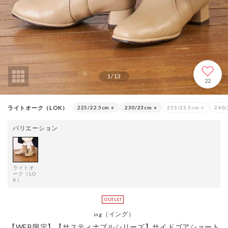
1
/
13
22
ライトオーク（LOK）
225/22.5cm
○
230/23cm
○
235/23.5cm
×
240
バリエーション
ライトオ
ーク（LO
K）
（イング）
ing
【WEB限定】【サスティナブルシリーズ】サイドゴアショート