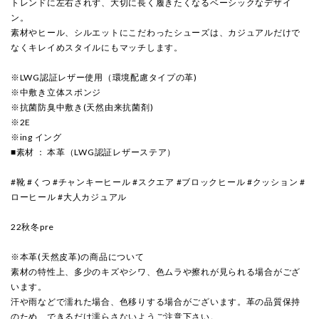
トレンドに左右されず、大切に長く履きたくなるベーシックなデザイ
ン。
素材やヒール、シルエットにこだわったシューズは、カジュアルだけで
なくキレイめスタイルにもマッチします。
※LWG認証レザー使用（環境配慮タイプの革)
※中敷き立体スポンジ
※抗菌防臭中敷き(天然由来抗菌剤)
※2E
※ing イング
■素材 ： 本革（LWG認証レザーステア）
#靴 #くつ #チャンキーヒール #スクエア #ブロックヒール #クッション #
ローヒール #大人カジュアル
22秋冬pre
※本革(天然皮革)の商品について
素材の特性上、多少のキズやシワ、色ムラや擦れが見られる場合がござ
います。
汗や雨などで濡れた場合、色移りする場合がございます。革の品質保持
のため、できるだけ濡らさないようご注意下さい。