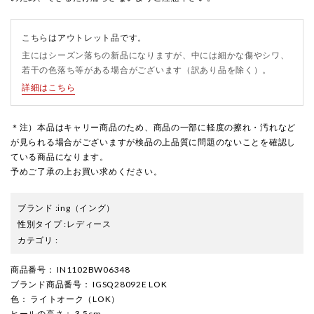
こちらはアウトレット品です。
主にはシーズン落ちの新品になりますが、中には細かな傷やシワ、
若干の色落ち等がある場合がございます（訳あり品を除く）。
詳細はこちら
＊注）本品はキャリー商品のため、商品の一部に軽度の擦れ・汚れなど
が見られる場合がございますが検品の上品質に問題のないことを確認し
ている商品になります。
予めご了承の上お買い求めください。
ブランド
:
ing
（イング）
性別タイプ
:
レディース
カテゴリ
:
商品番号
： IN1102BW06348
ブランド商品番号
： IGSQ28092E LOK
色
： ライトオーク（LOK）
ヒールの高さ
： 3.5cm