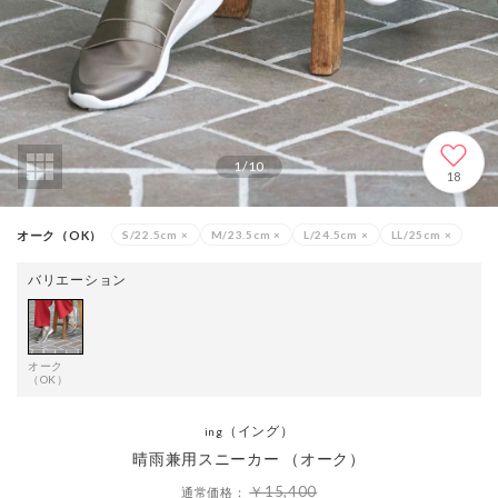
1
/
10
18
オーク（OK）
S/22.5cm
×
M/23.5cm
×
L/24.5cm
×
LL/25cm
×
バリエーション
オーク
（OK）
（イング）
ing
晴雨兼用スニーカー （オーク）
￥15,400
通常価格：