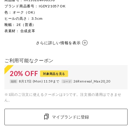
ブランド商品番号
： IGDY21057 OK
色
： オーク（OK）
ヒールの高さ
： 3.5cm
靴幅
： 2E（普通）
表素材
： 合成皮革
さらに詳しい情報を表示
ご利用可能なクーポン
20
%
OFF
対象商品を見る
8月17日 (Mon) 11:59まで
26Renewal_Max20_20
期間
コード
※1回のご注文に使えるクーポンは1つです。注文後の適用はできませ
ん。
マイブランドに登録