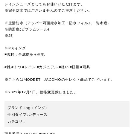
レインシューズとしてもお使いいただけます。
※完全防水ではございませんのでご注意ください。
※生活防水（アッパー両面撥水加工・防水フィルム・防水糊）
※防滑底(ビブラムソール)
※2E
※ing イング
■素材：合成皮革＋生地
#靴 #くつ #レイン #カジュアル #軽い #軽量 #雨具
※こちらはMODE ET JACOMOのセレクト商品でございます。
※2022年12月1日、価格変更致しました。
ブランド
:
ing
（イング）
性別タイプ
:
レディース
カテゴリ
:
商品番号
： IN1102BW06358