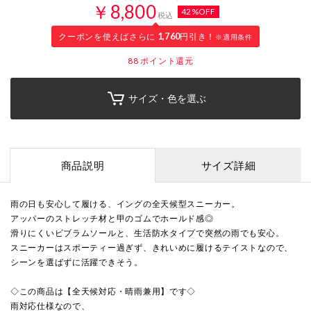
￥8,800
42%OFF
税込
クーポンを使えばさらに
1,760
円引き！
※適用条件
88
ポイント還元
サイズ・色を選ぶ
商品説明
サイズ詳細
雨の日も安心して履ける、イングの全天候型スニーカー。
アッパーのストレッチ材と甲のゴムでホールド感◎
滑りにくいビブラムソールと、生活防水タイプで突然の雨でも安心。
スニーカーはスポーティー過ぎず、きれいめに履けるテイストなので、
シーンを選ばずに活躍できそう。
◇この商品は【全天候対応・晴雨兼用】です◇
雨対応仕様なので、