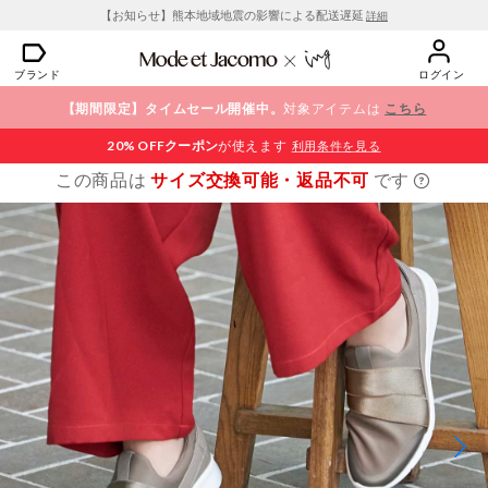
【お知らせ】熊本地域地震の影響による配送遅延
詳細
ブランド
ログイン
【期間限定】タイムセール開催中。
対象アイテムは
こちら
20% OFF
クーポン
が使えます
利用条件を見る
この商品は
サイズ交換可能・返品不可
です