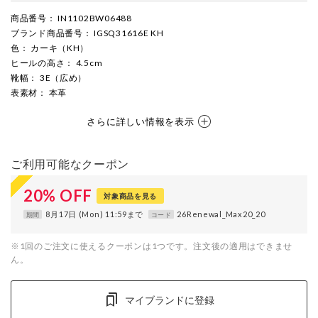
商品番号
： IN1102BW06488
ブランド商品番号
： IGSQ31616E KH
色
： カーキ（KH）
ヒールの高さ
： 4.5cm
靴幅
： 3E（広め）
表素材
： 本革
さらに詳しい情報を表示
ご利用可能なクーポン
20
%
OFF
対象商品を見る
8月17日 (Mon) 11:59まで
26Renewal_Max20_20
期間
コード
※1回のご注文に使えるクーポンは1つです。注文後の適用はできませ
ん。
マイブランドに登録