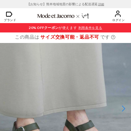
【お知らせ】熊本地域地震の影響による配送遅延
詳細
ブランド
ログイン
20% OFF
クーポン
が使えます
利用条件を見る
この商品は
サイズ交換可能・返品不可
です