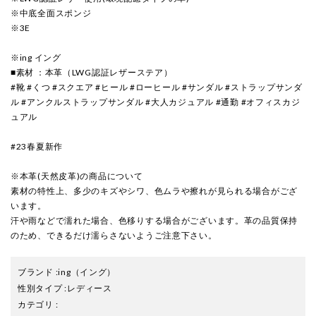
※中底全面スポンジ
※3E
※ing イング
■素材 ：本革（LWG認証レザーステア）
#靴 #くつ #スクエア #ヒール #ローヒール #サンダル #ストラップサンダ
ル #アンクルストラップサンダル #大人カジュアル #通勤 #オフィスカジ
ュアル
#23春夏新作
※本革(天然皮革)の商品について
素材の特性上、多少のキズやシワ、色ムラや擦れが見られる場合がござ
います。
汗や雨などで濡れた場合、色移りする場合がございます。革の品質保持
のため、できるだけ濡らさないようご注意下さい。
ブランド
:
ing
（イング）
性別タイプ
:
レディース
カテゴリ
: