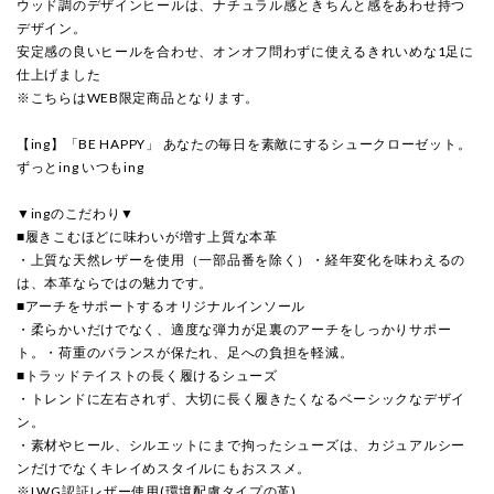
ウッド調のデザインヒールは、ナチュラル感ときちんと感をあわせ持つ
デザイン。
安定感の良いヒールを合わせ、オンオフ問わずに使えるきれいめな1足に
仕上げました
※こちらはWEB限定商品となります。
【ing】「BE HAPPY」 あなたの毎日を素敵にするシュークローゼット。
ずっとing いつもing
▼ingのこだわり▼
■履きこむほどに味わいが増す上質な本革
・上質な天然レザーを使用（一部品番を除く）・経年変化を味わえるの
は、本革ならではの魅力です。
■アーチをサポートするオリジナルインソール
・柔らかいだけでなく、適度な弾力が足裏のアーチをしっかりサポー
ト。・荷重のバランスが保たれ、足への負担を軽減。
■トラッドテイストの長く履けるシューズ
・トレンドに左右されず、大切に長く履きたくなるベーシックなデザイ
ン。
・素材やヒール、シルエットにまで拘ったシューズは、カジュアルシー
ンだけでなくキレイめスタイルにもおススメ。
※LWG認証レザー使用(環境配慮タイプの革)