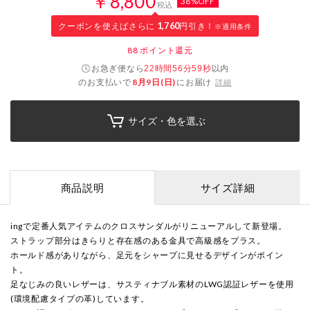
￥8,800
38%OFF
税込
クーポンを使えばさらに
1,760
円引き！
※適用条件
88
ポイント還元
お急ぎ便なら
以内
22時間56分58秒
のお支払いで
8月9日(日)
にお届け
詳細
サイズ・色を選ぶ
商品説明
サイズ詳細
ingで定番人気アイテムのクロスサンダルがリニューアルして新登場。
ストラップ部分はきらりと存在感のある金具で高級感をプラス。
ホールド感がありながら、足元をシャープに見せるデザインがポイン
ト。
足なじみの良いレザーは、サスティナブル素材のLWG認証レザーを使用
(環境配慮タイプの革)しています。