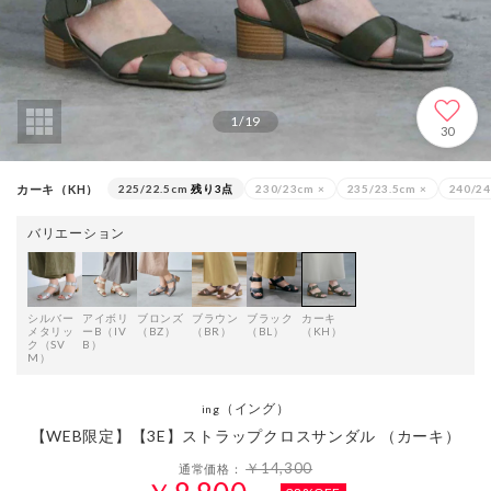
1
/
19
30
カーキ（KH）
225/22.5cm
残り3点
230/23cm
×
235/23.5cm
×
240/2
バリエーション
シルバー
アイボリ
ブロンズ
ブラウン
ブラック
カーキ
メタリッ
ーB（IV
（BZ）
（BR）
（BL）
（KH）
ク（SV
B）
M）
（イング）
ing
【WEB限定】【3E】ストラップクロスサンダル （カーキ）
￥14,300
通常価格：