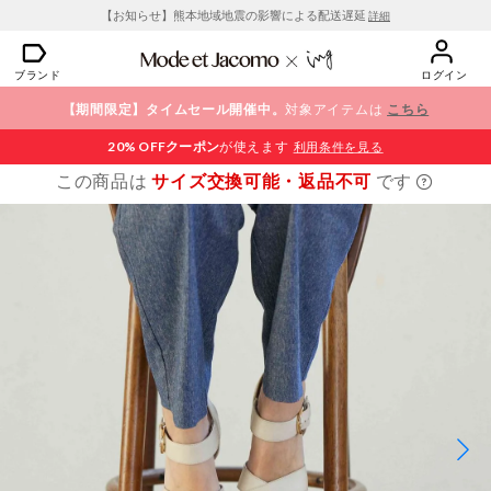
【お知らせ】熊本地域地震の影響による配送遅延
詳細
ブランド
ログイン
【期間限定】タイムセール開催中。
対象アイテムは
こちら
20% OFF
クーポン
が使えます
利用条件を見る
この商品は
サイズ交換可能・返品不可
です