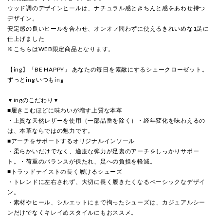
ウッド調のデザインヒールは、ナチュラル感ときちんと感をあわせ持つ
デザイン。
安定感の良いヒールを合わせ、オンオフ問わずに使えるきれいめな1足に
仕上げました
※こちらはWEB限定商品となります。
【ing】「BE HAPPY」 あなたの毎日を素敵にするシュークローゼット。
ずっとing いつもing
▼ingのこだわり▼
■履きこむほどに味わいが増す上質な本革
・上質な天然レザーを使用（一部品番を除く）・経年変化を味わえるの
は、本革ならではの魅力です。
■アーチをサポートするオリジナルインソール
・柔らかいだけでなく、適度な弾力が足裏のアーチをしっかりサポー
ト。・荷重のバランスが保たれ、足への負担を軽減。
■トラッドテイストの長く履けるシューズ
・トレンドに左右されず、大切に長く履きたくなるベーシックなデザイ
ン。
・素材やヒール、シルエットにまで拘ったシューズは、カジュアルシー
ンだけでなくキレイめスタイルにもおススメ。