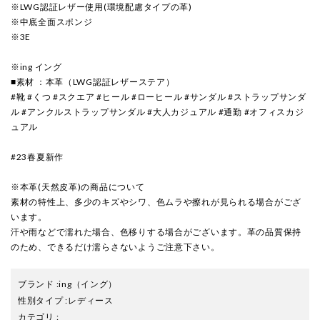
※LWG認証レザー使用(環境配慮タイプの革)
※中底全面スポンジ
※3E
※ing イング
■素材 ：本革（LWG認証レザーステア）
#靴 #くつ #スクエア #ヒール #ローヒール #サンダル #ストラップサンダ
ル #アンクルストラップサンダル #大人カジュアル #通勤 #オフィスカジ
ュアル
#23春夏新作
※本革(天然皮革)の商品について
素材の特性上、多少のキズやシワ、色ムラや擦れが見られる場合がござ
います。
汗や雨などで濡れた場合、色移りする場合がございます。革の品質保持
のため、できるだけ濡らさないようご注意下さい。
ブランド
:
ing
（イング）
性別タイプ
:
レディース
カテゴリ
: