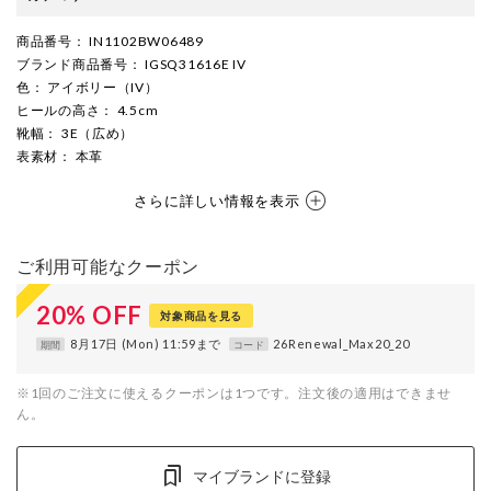
商品番号
： IN1102BW06489
ブランド商品番号
： IGSQ31616E IV
色
： アイボリー（IV）
ヒールの高さ
： 4.5cm
靴幅
： 3E（広め）
表素材
： 本革
さらに詳しい情報を表示
ご利用可能なクーポン
20
%
OFF
対象商品を見る
8月17日 (Mon) 11:59まで
26Renewal_Max20_20
期間
コード
※1回のご注文に使えるクーポンは1つです。注文後の適用はできませ
ん。
マイブランドに登録