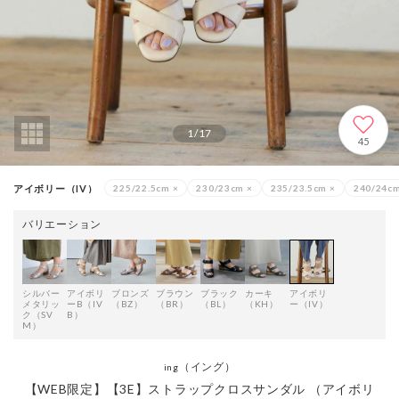
1
/
17
45
アイボリー（IV）
225/22.5cm
×
230/23cm
×
235/23.5cm
×
240/24c
バリエーション
シルバー
アイボリ
ブロンズ
ブラウン
ブラック
カーキ
アイボリ
メタリッ
ーB（IV
（BZ）
（BR）
（BL）
（KH）
ー（IV）
ク（SV
B）
M）
（イング）
ing
【WEB限定】【3E】ストラップクロスサンダル （アイボリ