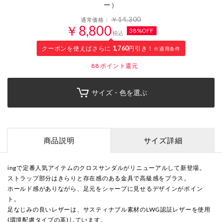
ー）
￥14,300
通常価格：
￥8,800
38%OFF
税込
クーポンを使えばさらに
1,760
円引き！
※適用条件
88
ポイント還元
サイズ・色を選ぶ
商品説明
サイズ詳細
ingで定番人気アイテムのクロスサンダルがリニューアルして新登場。
ストラップ部分はきらりと存在感のある金具で高級感をプラス。
ホールド感がありながら、足元をシャープに見せるデザインがポイン
ト。
足なじみの良いレザーは、サスティナブル素材のLWG認証レザーを使用
(環境配慮タイプの革)しています。