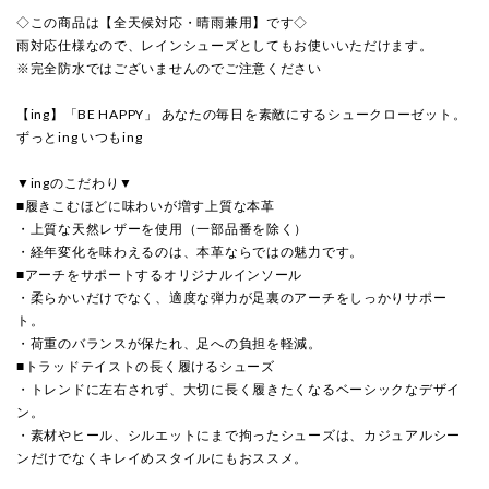
◇この商品は【全天候対応・晴雨兼用】です◇
雨対応仕様なので、レインシューズとしてもお使いいただけます。
※完全防水ではございませんのでご注意ください
【ing】「BE HAPPY」 あなたの毎日を素敵にするシュークローゼット。
ずっとing いつもing
▼ingのこだわり▼
■履きこむほどに味わいが増す上質な本革
・上質な天然レザーを使用（一部品番を除く）
・経年変化を味わえるのは、本革ならではの魅力です。
■アーチをサポートするオリジナルインソール
・柔らかいだけでなく、適度な弾力が足裏のアーチをしっかりサポー
ト。
・荷重のバランスが保たれ、足への負担を軽減。
■トラッドテイストの長く履けるシューズ
・トレンドに左右されず、大切に長く履きたくなるベーシックなデザイ
ン。
・素材やヒール、シルエットにまで拘ったシューズは、カジュアルシー
ンだけでなくキレイめスタイルにもおススメ。