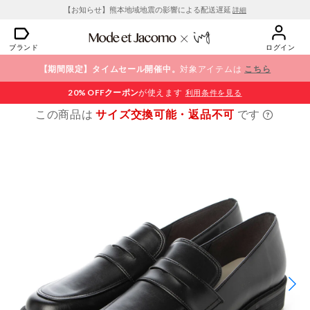
【お知らせ】熊本地域地震の影響による配送遅延
詳細
ブランド
ログイン
【期間限定】タイムセール開催中。
対象アイテムは
こちら
20% OFF
クーポン
が使えます
利用条件を見る
この商品は
サイズ交換可能・返品不可
です