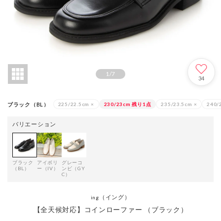
1
/
7
34
ブラック（BL）
225/22.5cm
×
230/23cm
残り1点
235/23.5cm
×
240/
バリエーション
ブラック
アイボリ
グレーコ
（BL）
ー（IV）
ンビ（GY
C）
（イング）
ing
【全天候対応】コインローファー （ブラック）