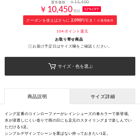
￥15,400
通常価格：
￥10,450
32%OFF
税込
クーポンを使えばさらに
2,090
円引き！
※適用条件
104
ポイント還元
お取り寄せ商品
お届け予定日はサイズ欄をご確認ください。
サイズ・色を選ぶ
商品説明
サイズ詳細
イング定番のコインローファーがレインシューズの春カラーで新登場。
水が浸透しにくい造りで雨の日にも足元のスタイリングまで楽しんでい
ただける1足。
シンプルデザインでシーンを選ばない持っておきたい1足。