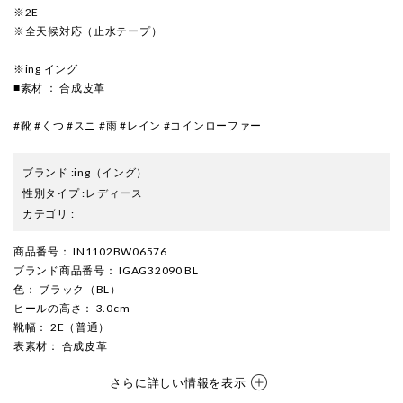
※2E
※全天候対応（止水テープ）
※ing イング
■素材 ： 合成皮革
#靴 #くつ #スニ #雨 #レイン #コインローファー
ブランド
:
ing
（イング）
性別タイプ
:
レディース
カテゴリ
:
商品番号
： IN1102BW06576
ブランド商品番号
： IGAG32090 BL
色
： ブラック（BL）
ヒールの高さ
： 3.0cm
靴幅
： 2E（普通）
表素材
： 合成皮革
さらに詳しい情報を表示