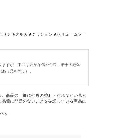
#スポサン #グルカ #クッション #ボリュームソー
。
りますが、中には細かな傷やシワ、若干の色落
訳あり品を除く）。
め、商品の一部に軽度の擦れ・汚れなどが見ら
上品質に問題のないことを確認している商品に
さい。