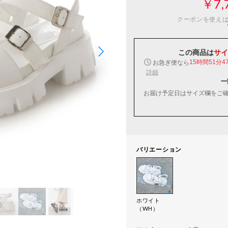
￥7,
クーポンを使え
この商品は
サイ
お急ぎ便なら
15時間51分4
詳細
一
お届け予定日はサイズ欄をご
バリエーション
ホワイト
（WH）