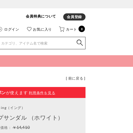
会員特典について
会員登録
ログイン
お気に入り
カート
0
[ 前に戻る ]
ポン
が使えます
利用条件を見る
ing
（イング）
プサンダル （ホワイト）
￥14,410
常価格：