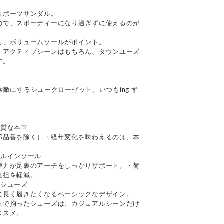
スポーツサンダル。
ので、スポーティーになり過ぎずに使えるのが
る、ボリュームソールがポイント。
、アクティブシーンはもちろん、タウンユーズ
す。
を素敵にするシュークローゼット。いつもing ず
上質な本革
部品番を除く）・経年変化を味わえるのは、本
ナルインソール
弾力が足裏のアーチをしっかりサポート。・荷
負担を軽減。
るシューズ
に長く履きたくなるベーシックなデザイン。
まで拘ったシューズは、カジュアルシーンだけ
ススメ。