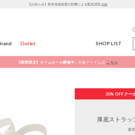
【お知らせ】熊本地域地震の影響による配送遅延
詳細
Brand
Outlet
SHOP LIST
【期間限定】タイムセール開催中。
対象アイテムは
こちら
20% OFF
クー
厚底ストラッ
通