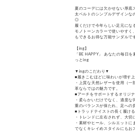
夏のコーデには欠かせない厚底
太ベルトのシンプルデザインな
◎
履くだけで今年らしい足元にな
モノトーンカラーで使いやすく
もできるお得な万能サンダルで
【ing】
「BE HAPPY」 あなたの毎日
っとing
▼ingのこだわり▼
■履きこむほどに味わいが増す
・上質な天然レザーを使用（一
革ならではの魅力です。
■アーチをサポートするオリジ
・柔らかいだけでなく、適度な
重のバランスが保たれ、足への
■トラッドテイストの長く履け
・トレンドに左右されず、大切
・素材やヒール、シルエットに
でなくキレイめスタイルにもお