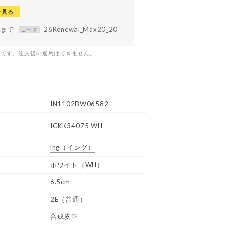
を見る
59まで
26Renewal_Max20_20
コード
つです。注文後の適用はできません。
IN1102BW06582
IGKK34075 WH
ing
（イング）
ホワイト（WH）
6.5cm
2E（普通）
合成皮革