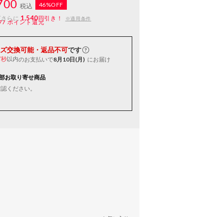
700
46%OFF
税込
1,540
ばさらに
円引き！
※適用条件
77
ポイント還元
ズ交換可能・返品不可
です
以内
のお支払いで
8月10日(月)
にお届け
6秒
部お取り寄せ商品
確認ください。