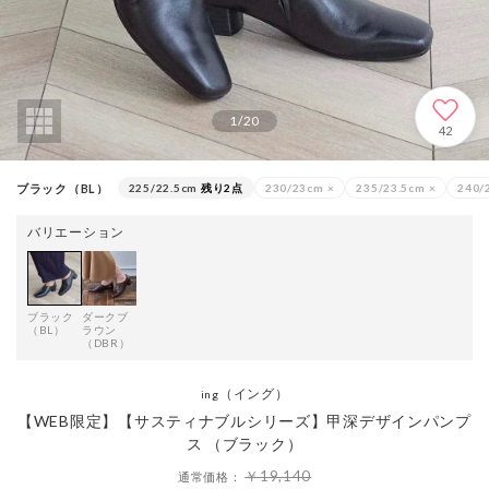
1
/
20
42
ブラック（BL）
225/22.5cm
残り2点
230/23cm
×
235/23.5cm
×
240/
バリエーション
ブラック
ダークブ
（BL）
ラウン
（DBR）
（イング）
ing
【WEB限定】【サスティナブルシリーズ】甲深デザインパンプ
ス （ブラック）
￥19,140
通常価格：