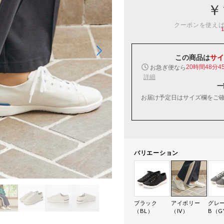
￥
クーポンを使え
この商品は
サイ
お急ぎ便なら
20時間48分4
詳細
一
お届け予定日はサイズ欄をご
バリエーション
ブラック
アイボリー
グレ
（BL）
（IV）
B（G