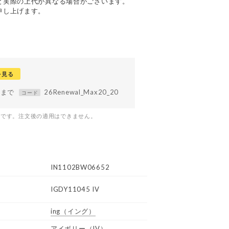
と実際の上代が異なる場合がございます。
申し上げます。
を見る
59まで
26Renewal_Max20_20
コード
つです。注文後の適用はできません。
IN1102BW06652
IGDY11045 IV
ing
（イング）
アイボリー（IV）