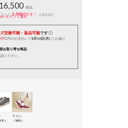
16,500
税込
3,300
ばさらに
円引き！
※適用条件
165
ポイント還元
ズ交換可能・返品可能
です
以内
のお支払いで
8月10日(月)
にお届け
5秒
部お取り寄せ商品
確認ください。
ー
ワイン
YB）
（WN）