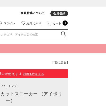
会員特典について
会員登録
ログイン
お気に入り
カート
0
[ 前に戻る ]
ポン
が使えます
利用条件を見る
ing
（イング）
カットスニーカー （アイボリ
ー）