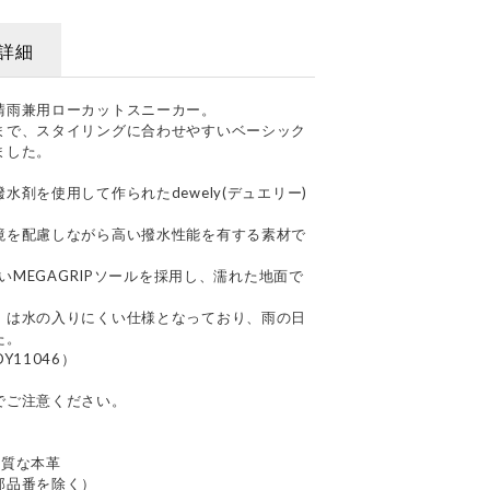
詳細
晴雨兼用ローカットスニーカー。
まで、スタイリングに合わせやすいベーシック
ました。
剤を使用して作られたdewely(デュエリー)
境を配慮しながら高い撥水性能を有する素材で
くいMEGAGRIPソールを採用し、濡れた地面で
）は水の入りにくい仕様となっており、雨の日
た。
11046）
でご注意ください。
上質な本革
部品番を除く）