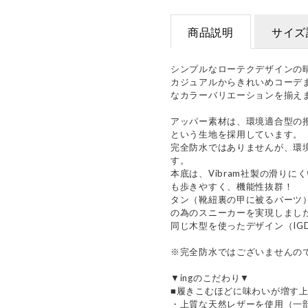
商品説明
サイズ
シンプルなローテクデザインの
カジュアルからきれいめコーデ
なカラーバリエーションを揃え
アッパー素材は、環境適合型の撥水
という生地を採用しています。
完全防水ではありませんが、環
す。
本底は、Vibram社製の滑りに
も歩きやすく、機能性抜群！
タン（靴紐裏の甲に被るパーツ
の為のスニーカーを実現しまし
同じ木型を使ったデザイン（IGDY
※完全防水ではございませんの
▼ingのこだわり▼
■履きこむほどに味わいが増す
・上質な天然レザーを使用（一