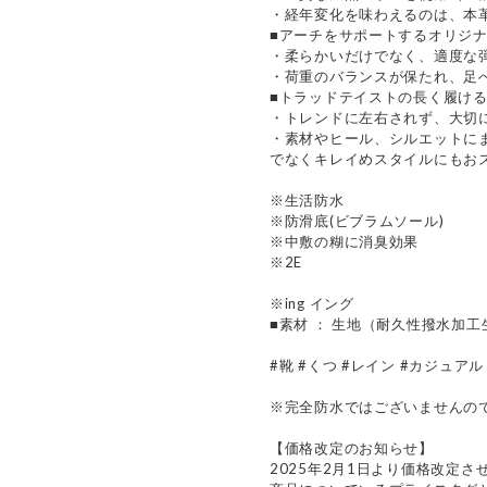
・経年変化を味わえるのは、本
■アーチをサポートするオリジ
・柔らかいだけでなく、適度な
・荷重のバランスが保たれ、足
■トラッドテイストの長く履け
・トレンドに左右されず、大切
・素材やヒール、シルエットに
でなくキレイめスタイルにもお
※生活防水
※防滑底(ビブラムソール)
※中敷の糊に消臭効果
※2E
※ing イング
■素材 ： 生地（耐久性撥水加工生地
#靴 #くつ #レイン #カジュアル
※完全防水ではございませんの
【価格改定のお知らせ】
2025年2月1日より価格改定さ