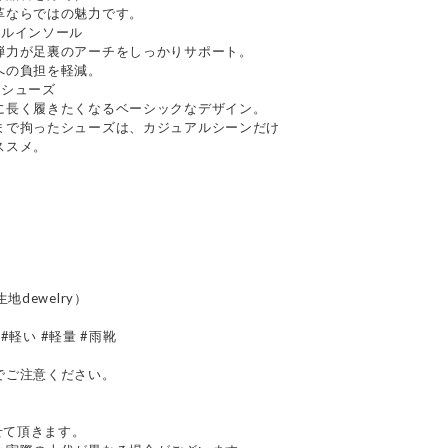
革ならではの魅力です。
ナルインソール
弾力が足裏のアーチをしっかりサポート。
への負担を軽減。
るシューズ
に長く履きたくなるベーシックなデザイン。
まで拘ったシューズは、カジュアルシーンだけ
ススメ。
dewelry）
 #軽い #軽量 #雨靴
でご注意ください。
せて頂きます。