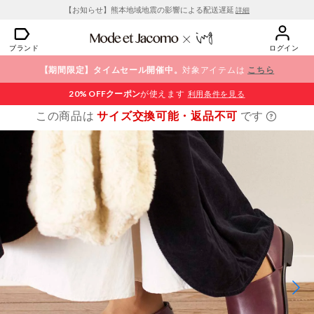
【お知らせ】熊本地域地震の影響による配送遅延
詳細
ブランド
ログイン
【期間限定】タイムセール開催中。
対象アイテムは
こちら
20% OFF
クーポン
が使えます
利用条件を見る
この商品は
サイズ交換可能・返品不可
です