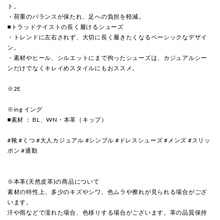
ト。
・荷重のバランスが保たれ、足への負担を軽減。
■トラッドテイストの長く履けるシューズ
・トレンドに左右されず、大切に長く履きたくなるベーシックなデザイ
ン。
・素材やヒール、シルエットにまで拘ったシューズは、カジュアルシー
ンだけでなくキレイめスタイルにもおススメ。
※2E
※ing イング
■素材 ： BL、WN・本革（キップ）
#靴 #くつ #大人カジュアル #シンプル #ドレスシューズ #メンズ #スリッ
ポン #通勤
※本革(天然皮革)の商品について
素材の特性上、多少のキズやシワ、色ムラや擦れが見られる場合がござ
います。
汗や雨などで濡れた場合、色移りする場合がございます。革の品質保持