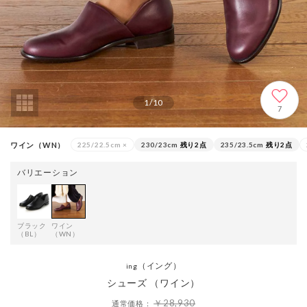
1
/
10
7
ワイン（WN）
225/22.5cm
×
230/23cm
残り2点
235/23.5cm
残り2点
バリエーション
ブラック
ワイン
（BL）
（WN）
（イング）
ing
シューズ （ワイン）
￥28,930
通常価格：