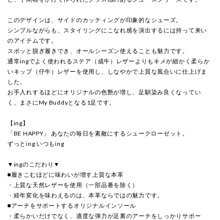
このデザインは、サイドのカッティングが印象的なシューズ。
シンプルながらも、スタイリングにこなれ感を演出するには持って来い
のアイテムです。
スポッと脱ぎ履きでき、オールシーズン使えることも魅力です。
通常ingでよく使われるステア（成牛）レザーよりもキメが細かく柔らか
いキップ（仔牛）レザーを使用し、しなやかで上質な風合いに仕上げま
した。
お手入れするほどにオリジナルの色艶が増し、足馴染み良くなってい
く、まさにMy Buddyとなる1足です。
【ing】
「BE HAPPY」 あなたの毎日を素敵にするシュークローゼット。
ずっとing いつもing
▼ingのこだわり▼
■履きこむほどに味わいが増す上質な本革
・上質な天然レザーを使用（一部品番を除く）
・経年変化を味わえるのは、本革ならではの魅力です。
■アーチをサポートするオリジナルインソール
・柔らかいだけでなく、適度な弾力が足裏のアーチをしっかりサポー