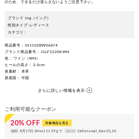
のため、できるだけ濡らさないようご注意下さい。
ブランド
:
ing
（イング）
性別タイプ
:
レディース
カテゴリ
:
商品番号
： IN1102BW06674
ブランド商品番号
： IGLF32208 WN
色
： ワイン（WN）
ヒールの高さ
： 2.0cm
表素材
： 本革
原産国
： 中国
さらに詳しい情報を表示
ご利用可能なクーポン
20
%
OFF
対象商品を見る
8月17日 (Mon) 11:59まで
26Renewal_Max20_20
期間
コード