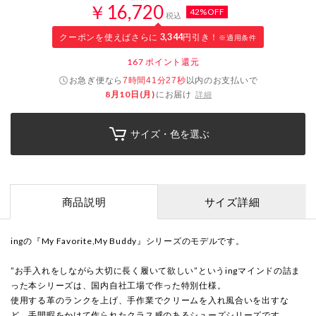
￥16,720
42%OFF
税込
クーポンを使えばさらに
3,344
円引き！
※適用条件
167
ポイント還元
お急ぎ便なら
以内
のお支払いで
7時間41分26秒
8月10日(月)
にお届け
詳細
サイズ・色を選ぶ
商品説明
サイズ詳細
ingの『My Favorite,My Buddy』シリーズのモデルです。
”お手入れをしながら大切に長く履いて欲しい”というingマインドの詰ま
った本シリーズは、国内自社工場で作った特別仕様。
使用する革のランクを上げ、手作業でクリームを入れ風合いを出すな
ど、手間暇をかけて作られたクラス感のあるシューズシリーズです。